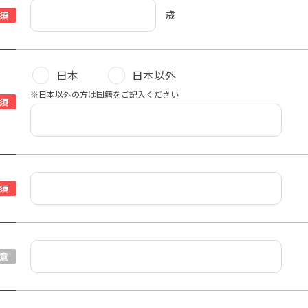
歳
須
日本
日本以外
※日本以外の方は国籍をご記入ください
須
須
意