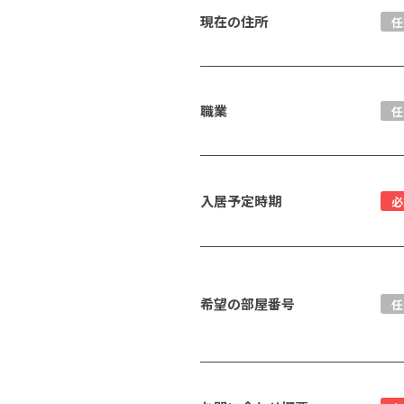
現在の住所
任
職業
任
入居予定時期
必
希望の部屋番号
任