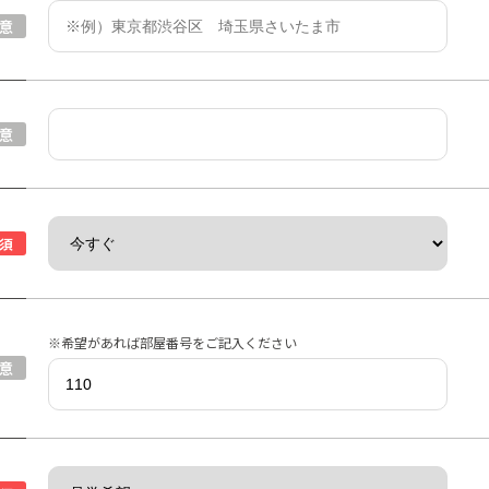
意
意
須
※希望があれば部屋番号をご記入ください
意