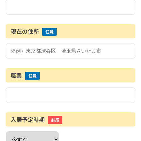
現在の住所
任意
職業
任意
入居予定時期
必須