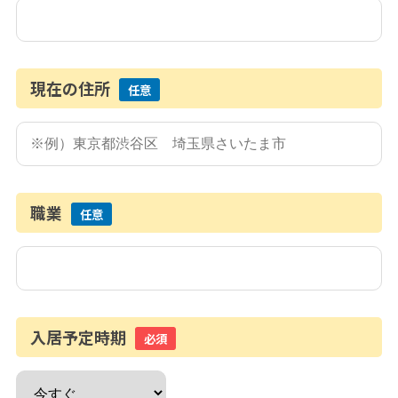
現在の住所
任意
職業
任意
入居予定時期
必須