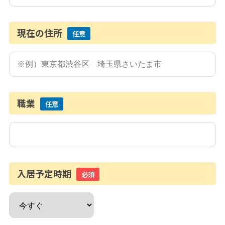
現在の住所
任意
職業
任意
入居予定時期
必須