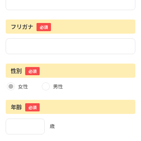
フリガナ
必須
性別
必須
女性
男性
年齢
必須
歳