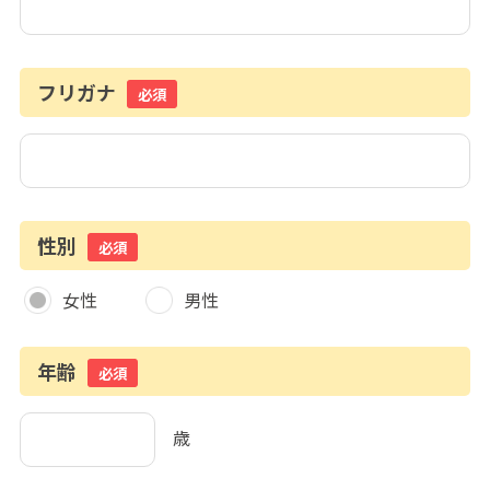
フリガナ
必須
性別
必須
女性
男性
年齢
必須
歳