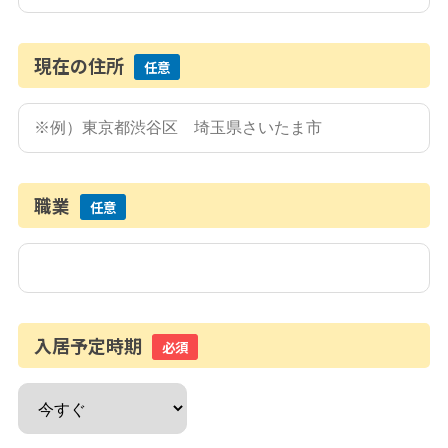
現在の住所
任意
職業
任意
入居予定時期
必須