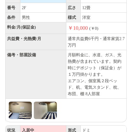
番号
2F
広さ
12畳
条件
男性
様式
洋室
料金/月(保証金)
￥10,000
(￥0)
共益費・光熱費/月
通常共益費6千円・通常家賃2.7
万円
備考・部屋設備
月額料金に、水道、ガス、光
熱費が含まれています。契約
時にデポジット（保証金）が
１万円掛かります。
エアコン、個室風２段ベッ
ド、机、電気スタンド、枕、
布団、棚 8人部屋
状況
入居中
形式
ドミ