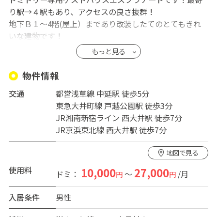
り駅→４駅もあり、アクセスの良さ抜群！
地下Ｂ１〜4階(屋上）まであり改装したてのとてもきれ
いな建物です！
お部屋はドミトリー専用。キッチンはプロ使用で設備充
もっと見る
実！カウンターあり。何でも揃っております！
西大井から新宿、渋谷、池袋、恵比寿、横浜まで一本で
物件情報
いけるとても便利なところです!!
交通
都営浅草線 中延駅 徒歩5分
東急大井町線 戸越公園駅 徒歩3分
JR湘南新宿ライン 西大井駅 徒歩7分
JR京浜東北線 西大井駅 徒歩7分
地図で見る
使用料
10,000
27,000
ドミ：
～
/月
円
円
入居条件
男性