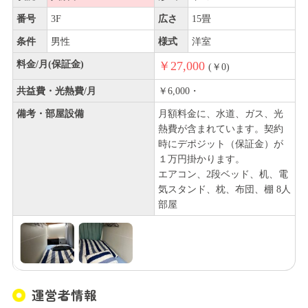
番号
3F
広さ
15畳
条件
男性
様式
洋室
料金/月(保証金)
￥27,000
(￥0)
共益費・光熱費/月
￥6,000・
備考・部屋設備
月額料金に、水道、ガス、光
熱費が含まれています。契約
時にデポジット（保証金）が
１万円掛かります。
エアコン、2段ベッド、机、電
気スタンド、枕、布団、棚 8人
部屋
運営者情報