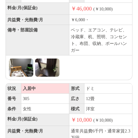
料金/月(保証金)
￥46,000
(￥10,000)
共益費・光熱費/月
￥6,000・
備考・部屋設備
ベッド、エアコン、テレビ、
冷蔵庫、机、照明、コンセン
ト、布団、収納、ポールハン
ガー
状況
入居中
形式
ドミ
番号
305
広さ
12畳
条件
女性
様式
洋室
料金/月(保証金)
￥10,000
(￥10,000)
共益費・光熱費/月
通常共益費6千円・通常家賃2.3
万円