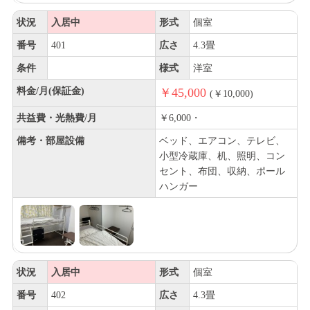
状況
入居中
形式
個室
番号
401
広さ
4.3畳
条件
様式
洋室
料金/月(保証金)
￥45,000
(￥10,000)
共益費・光熱費/月
￥6,000・
備考・部屋設備
ベッド、エアコン、テレビ、
小型冷蔵庫、机、照明、コン
セント、布団、収納、ポール
ハンガー
状況
入居中
形式
個室
番号
402
広さ
4.3畳