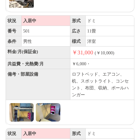
状況
入居中
形式
ドミ
番号
501
広さ
11畳
条件
男性
様式
洋室
料金/月(保証金)
￥31,000
(￥10,000)
共益費・光熱費/月
￥6,000・
備考・部屋設備
ロフトベッド、エアコン、
机、スポットライト、コンセ
ント、布団、収納、ポールハ
ンガー
状況
入居中
形式
ドミ