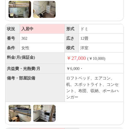
状況
入居中
形式
ドミ
番号
302
広さ
12畳
条件
女性
様式
洋室
料金/月(保証金)
￥27,000
(￥10,000)
共益費・光熱費/月
￥6,000・
備考・部屋設備
ロフトベッド、エアコン、
机、スポットライト、コンセ
ント、布団、収納、ポールハ
ンガー