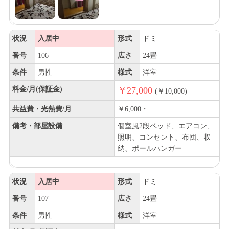
状況
入居中
形式
ドミ
番号
106
広さ
24畳
条件
男性
様式
洋室
料金/月(保証金)
￥27,000
(￥10,000)
共益費・光熱費/月
￥6,000・
備考・部屋設備
個室風2段ベッド、エアコン、
照明、コンセント、布団、収
納、ポールハンガー
状況
入居中
形式
ドミ
番号
107
広さ
24畳
条件
男性
様式
洋室