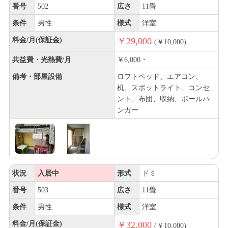
番号
502
広さ
11畳
条件
男性
様式
洋室
料金/月(保証金)
￥29,000
(￥10,000)
共益費・光熱費/月
￥6,000・
備考・部屋設備
ロフトベッド、エアコン、
机、スポットライト、コンセ
ント、布団、収納、ポールハ
ンガー
状況
入居中
形式
ドミ
番号
503
広さ
11畳
条件
男性
様式
洋室
料金/月(保証金)
￥32,000
(￥10,000)