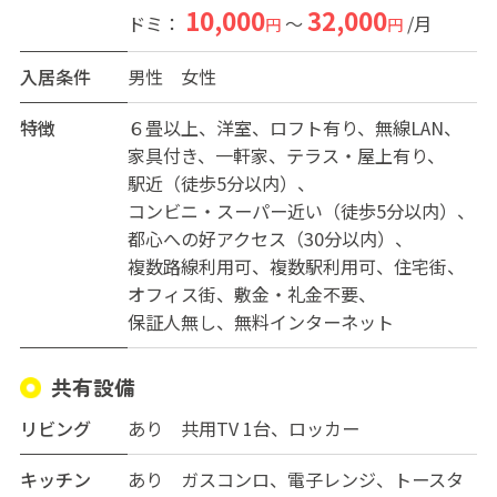
い〜〜〜〜
10,000
32,000
ドミ：
～
/月
円
円
入居条件
男性
女性
特徴
６畳以上
洋室
ロフト有り
無線LAN
家具付き
一軒家
テラス・屋上有り
駅近（徒歩5分以内）
コンビニ・スーパー近い（徒歩5分以内）
都心への好アクセス（30分以内）
複数路線利用可
複数駅利用可
住宅街
オフィス街
敷金・礼金不要
保証人無し
無料インターネット
共有設備
リビング
あり 共用TV 1台、ロッカー
キッチン
あり ガスコンロ、電子レンジ、トースタ