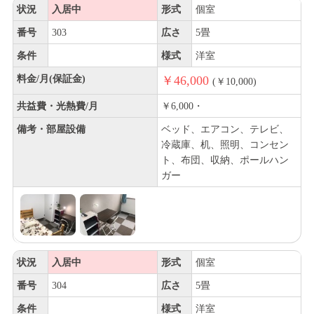
状況
入居中
形式
個室
番号
303
広さ
5畳
条件
様式
洋室
料金/月(保証金)
￥46,000
(￥10,000)
共益費・光熱費/月
￥6,000・
備考・部屋設備
ベッド、エアコン、テレビ、
冷蔵庫、机、照明、コンセン
ト、布団、収納、ポールハン
ガー
状況
入居中
形式
個室
番号
304
広さ
5畳
条件
様式
洋室