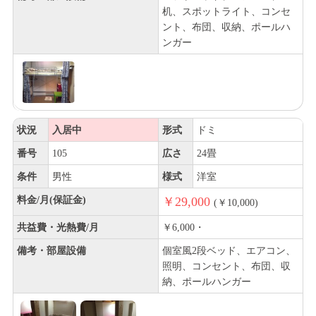
机、スポットライト、コンセ
ント、布団、収納、ポールハ
ンガー
状況
入居中
形式
ドミ
番号
105
広さ
24畳
条件
男性
様式
洋室
料金/月(保証金)
￥29,000
(￥10,000)
共益費・光熱費/月
￥6,000・
備考・部屋設備
個室風2段ベッド、エアコン、
照明、コンセント、布団、収
納、ポールハンガー