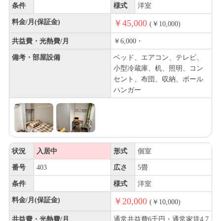
条件
様式
洋室
料金/月(保証金)
￥45,000
(￥10,000)
共益費・光熱費/月
￥6,000・
備考・部屋設備
ベッド、エアコン、テレビ、
小型冷蔵庫、机、照明、コン
セント、布団、収納、ポール
ハンガー
状況
入居中
形式
個室
番号
403
広さ
5畳
条件
様式
洋室
料金/月(保証金)
￥20,000
(￥10,000)
共益費・光熱費/月
通常共益費6千円・通常家賃4.7