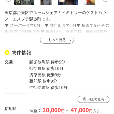
東京都台東区でルームシェア！ドミトリーのゲストハウ
ス エスプラ御徒町です。
▼ スーパーまで0分 ▼ 商店街まで1分▼ 駅まで5分 その
他 最寄り駅4駅あり▼ 無線LAN、有線完備 無料(最寄り
駅)→ ４駅ありどこに行くにもアクセス良好です！とても
もっと見る
便利な場所にあります。 ( 建物 )→１〜５階(屋上あり)ま
での建物です。お部屋はドミトリー。設備も充実してお
物件情報
ります。生活必需品一通り揃っております。
交通
新御徒町駅 徒歩5分
御徒町駅 徒歩10分
カバン一つで東京での新しい生活を始められます。
浅草橋駅 徒歩9分
共用部分のキッチン・ダイニングルームで他のお部屋の
蔵前駅 徒歩9分
方々と交流を深める機会もあります。
仲御徒町駅 徒歩10分
エスプラナードでは、住みやすく楽しい時間を過ごして
いただけるゲストハウスの提供を目指しております。
地図で見る
〜〜〜〜お気軽にお問い合わせ、ご利用くださ
使用料
20,000
47,000
個室：
～
/月
円
円