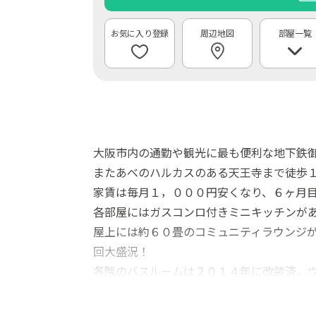
周辺地図
部屋一覧
大阪市内の通勤や観光に最も便利な地下鉄
またあべのハルカスのある天王寺まで徒歩
家賃は毎月１，０００円安くなり、６ヶ月
各部屋にはガスコンロ付きミニキッチンが
屋上には約６０畳のコミュニティラウンジが
回大盛況！
各階のバスルームは２０１４年に改装済。
＊空室状況によっては長期間滞在の方を優
光熱費は月平均 ¥ 3,000程度