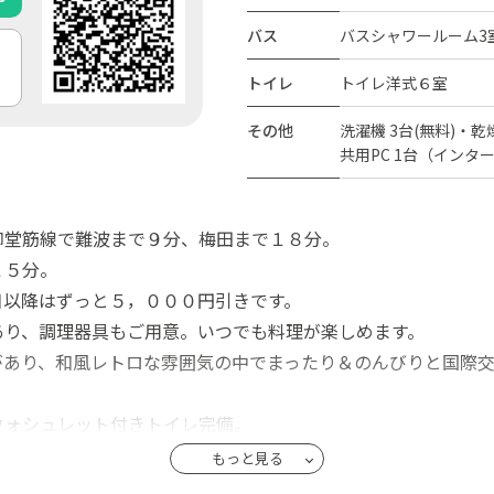
バス
バスシャワールーム3
トイレ
トイレ洋式６室
その他
洗濯機 3台(無料)・乾燥
共用PC 1台（インタ
御堂筋線で難波まで９分、梅田まで１８分。
１５分。
目以降はずっと５，０００円引きです。
あり、調理器具もご用意。いつでも料理が楽しめます。
あり、和風レトロな雰囲気の中でまったり＆のんびりと国際交
ウォシュレット付きトイレ完備。
先する場合があります。
もっと見る