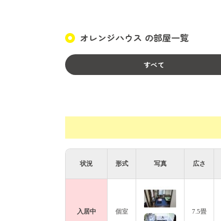
オレンジハウス の部屋一覧
すべて
状況
形式
写真
広さ
入居中
個室
7.5畳