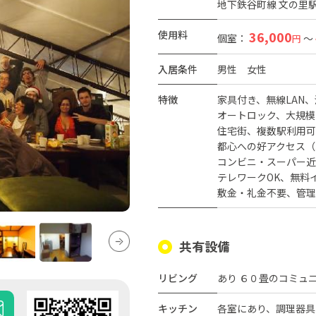
地下鉄谷町線 文の里駅
使用料
36,000
個室：
～
円
入居条件
男性
女性
特徴
家具付き
無線LAN
オートロック
大規模
住宅街
複数駅利用可
都心への好アクセス（
コンビニ・スーパー近
テレワークOK
無料
敷金・礼金不要
管理
共有設備
リビング
あり ６０畳のコミュニ
キッチン
各室にあり、調理器具