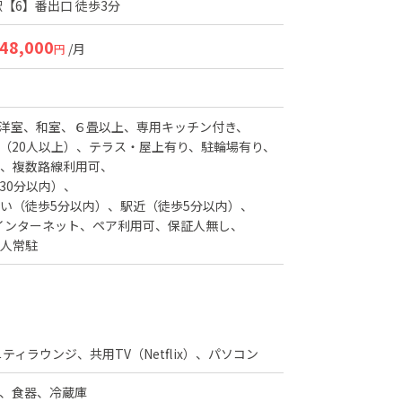
【6】番出口 徒歩3分
48,000
/月
円
洋室
和室
６畳以上
専用キッチン付き
（20人以上）
テラス・屋上有り
駐輪場有り
複数路線利用可
30分以内）
い（徒歩5分以内）
駅近（徒歩5分以内）
インターネット
ペア利用可
保証人無し
人常駐
ティラウンジ、共用TV（Netflix）、パソコン
、食器、冷蔵庫