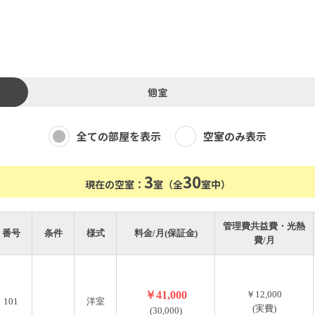
個室
全ての部屋を表示
空室のみ表示
3
30
現在の空室：
室（全
室中）
管理費共益費・光熱
番号
条件
様式
料金/月(保証金)
費/月
￥41,000
￥12,000
101
洋室
(実費)
(30,000)