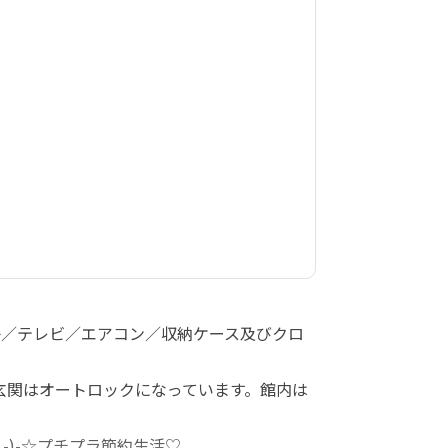
子／テレビ／エアコン／収納ケース及びクロ
玄関はオートロックになっています。館内は
-)-☆プチプラ節約生活♡