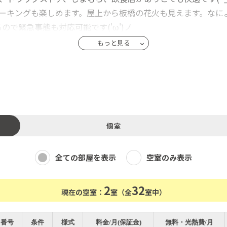
ォーキングも楽しめます。屋上から板橋の花火も見えます。なに
で緊急事態も対応可能です('ω')ノ
もっと見る
個室
全ての部屋を表示
空室のみ表示
2
32
現在の空室：
室（全
室中）
番号
条件
様式
料金/月(保証金)
無料・光熱費/月