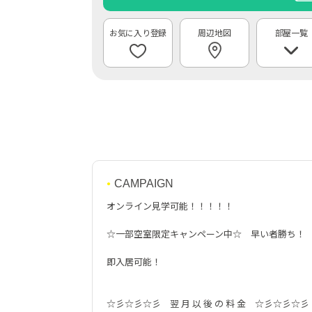
周辺地図
部屋一覧
CAMPAIGN
オンライン見学可能！！！！！
☆一部空室限定キャンペーン中☆ 早い者勝ち！
即入居可能！
☆彡☆彡☆彡 翌 月 以 後 の 料 金 ☆彡☆彡☆彡