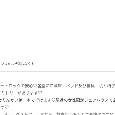
ャンスをお見逃しなく！
オートロックで安心♡各室に冷蔵庫／ベッド及び寝具／机と椅
ドミトリーがあります♡
たはりんかい線一本で行けます♡駅近の女性限定シェアハウスで
です♡
、ドラッグストア、しまむら、飲食店がありとても快適です(^_