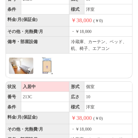
条件
様式
洋室
料金/月(保証金)
￥38,000
(￥0)
その他・光熱費/月
・￥18,000
備考・部屋設備
冷蔵庫、カーテン、ベッド、
机、椅子、エアコン
状況
入居中
形式
個室
番号
213C
広さ
10
条件
様式
洋室
料金/月(保証金)
￥38,000
(￥0)
その他・光熱費/月
・￥18,000