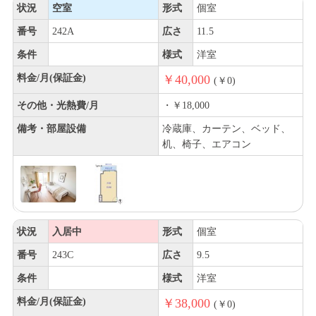
状況
空室
形式
個室
番号
242A
広さ
11.5
条件
様式
洋室
料金/月(保証金)
￥40,000
(￥0)
その他・光熱費/月
・￥18,000
備考・部屋設備
冷蔵庫、カーテン、ベッド、
机、椅子、エアコン
状況
入居中
形式
個室
番号
243C
広さ
9.5
条件
様式
洋室
料金/月(保証金)
￥38,000
(￥0)