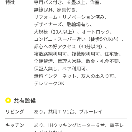
特徴
専用バス付き
６畳以上
洋室
◆プライベート充実！◆
無線LAN
家具付き
各ユニットは2～3部屋の居室で構成されており、男女
リフォーム・リノベーション済み
別々のエリアに別れています。トイレ・シャワー・洗面
デザイナーズ
駐輪場有り
所は2～3人でひとつを共有するので、混雑することなく
大規模（20人以上）
オートロック
余裕をもって使えます。家具持ち込みＯＫ。共用部・居
コンビニ・スーパー近い（徒歩5分以内）
室とも無線で光インターネットにアクセス可。居室では
都心への好アクセス（30分以内）
有線LANも使えますので、在宅で仕事をする方にも便利
複数路線利用可
複数駅利用可
住宅街
です。
全館禁煙
管理人常駐
敷金・礼金不要
保証人無し
ペア利用可
◆最短一か月から入居ＯＫ！◆
無料インターネット
友人の出入り可
出張や研修、就職活動などの短期滞在にも適していま
テレワークOK
す。
共有設備
◆国際的！◆
外国人が半分以上のため、シェアハウス内の公用語が英
リビング
あり。共用ＴＶ1台、ブルーレイ
語になることが多く、英語の環境に身を置くにはベスト
です。
キッチン
あり。IHクッキングヒーター６台、電子レ