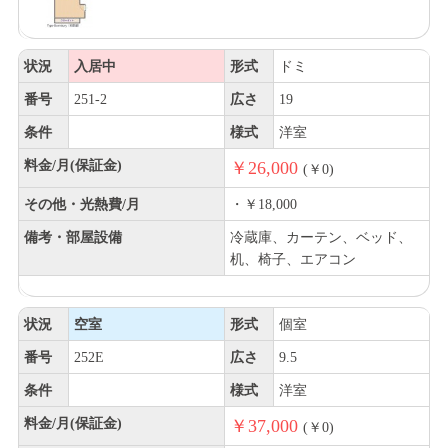
状況
入居中
形式
ドミ
番号
251-2
広さ
19
条件
様式
洋室
料金/月(保証金)
￥26,000
(￥0)
その他・光熱費/月
・￥18,000
備考・部屋設備
冷蔵庫、カーテン、ベッド、
机、椅子、エアコン
状況
空室
形式
個室
番号
252E
広さ
9.5
条件
様式
洋室
料金/月(保証金)
￥37,000
(￥0)