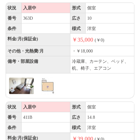
状況
入居中
形式
個室
番号
363D
広さ
10
条件
様式
洋室
料金/月(保証金)
￥35,000
(￥0)
その他・光熱費/月
・￥18,000
備考・部屋設備
冷蔵庫、カーテン、ベッド、
机、椅子、エアコン
状況
入居中
形式
個室
番号
411B
広さ
14.8
条件
様式
洋室
料金/月(保証金)
￥39,000
(￥0)