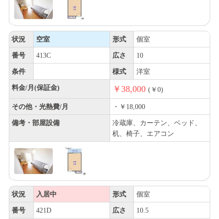
状況
空室
形式
個室
番号
413C
広さ
10
条件
様式
洋室
料金/月(保証金)
￥38,000
(￥0)
その他・光熱費/月
・￥18,000
備考・部屋設備
冷蔵庫、カーテン、ベッド、
机、椅子、エアコン
状況
入居中
形式
個室
番号
421D
広さ
10.5