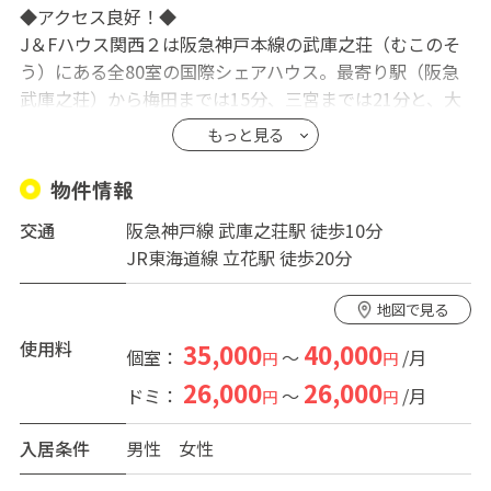
◆アクセス良好！◆
J＆Fハウス関西２は阪急神戸本線の武庫之荘（むこのそ
う）にある全80室の国際シェアハウス。最寄り駅（阪急
武庫之荘）から梅田までは15分、三宮までは21分と、大
阪方面にも神戸方面にもアクセス良好です。近くにスー
もっと見る
パーやコンビニがあるので、買物にも困りません。
物件情報
◆セキュリティー充実！◆
交通
阪急神戸線 武庫之荘駅 徒歩10分
①玄関オートロック→②ユニットダイヤルロック→③居
JR東海道線 立花駅 徒歩20分
室の鍵、と少々セキュリティーが高すぎる仕様。
また、共有部やエントランスにはセキュリティーカメラ
地図で見る
を完備。はじめて1人暮らしをする方でも安心です。
使用料
35,000
40,000
個室：
～
/月
円
円
◆共有スペース充実！◆
26,000
26,000
ドミ：
～
/月
円
円
1階の広い食堂、調理用具の揃ったキッチン、トレーニン
グルーム、ランドリー、どちらも24時間使えます。
入居条件
男性
女性
シアタールームでは楽器の演奏も可能！