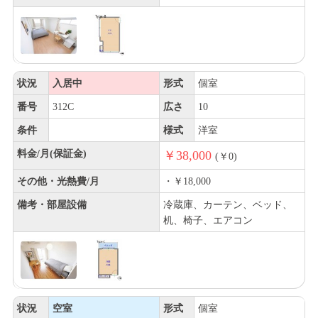
状況
入居中
形式
個室
番号
312C
広さ
10
条件
様式
洋室
料金/月(保証金)
￥38,000
(￥0)
その他・光熱費/月
・￥18,000
備考・部屋設備
冷蔵庫、カーテン、ベッド、
机、椅子、エアコン
状況
空室
形式
個室