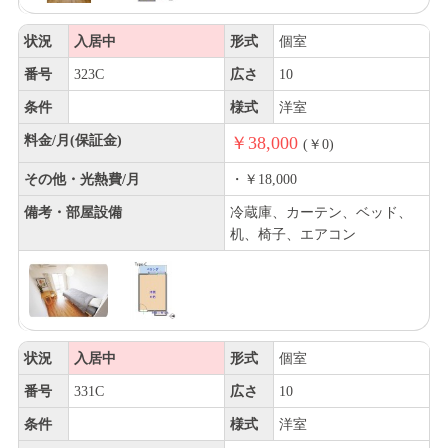
状況
入居中
形式
個室
番号
323C
広さ
10
条件
様式
洋室
料金/月(保証金)
￥38,000
(￥0)
その他・光熱費/月
・￥18,000
備考・部屋設備
冷蔵庫、カーテン、ベッド、
机、椅子、エアコン
状況
入居中
形式
個室
番号
331C
広さ
10
条件
様式
洋室