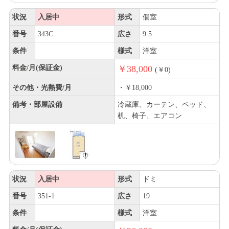
状況
入居中
形式
個室
番号
343C
広さ
9.5
条件
様式
洋室
料金/月(保証金)
￥38,000
(￥0)
その他・光熱費/月
・￥18,000
備考・部屋設備
冷蔵庫、カーテン、ベッド、
机、椅子、エアコン
状況
入居中
形式
ドミ
番号
351-1
広さ
19
条件
様式
洋室