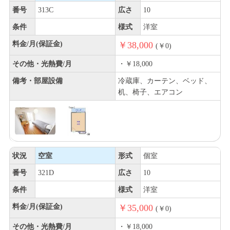
番号
313C
広さ
10
条件
様式
洋室
料金/月(保証金)
￥38,000
(￥0)
その他・光熱費/月
・￥18,000
備考・部屋設備
冷蔵庫、カーテン、ベッド、
机、椅子、エアコン
状況
空室
形式
個室
番号
321D
広さ
10
条件
様式
洋室
料金/月(保証金)
￥35,000
(￥0)
その他・光熱費/月
・￥18,000