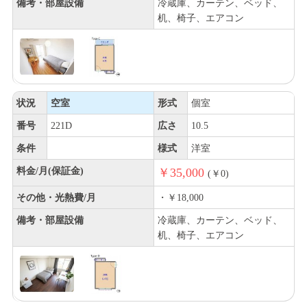
備考・部屋設備
冷蔵庫、カーテン、ベッド、
机、椅子、エアコン
状況
空室
形式
個室
番号
221D
広さ
10.5
条件
様式
洋室
料金/月(保証金)
￥35,000
(￥0)
その他・光熱費/月
・￥18,000
備考・部屋設備
冷蔵庫、カーテン、ベッド、
机、椅子、エアコン