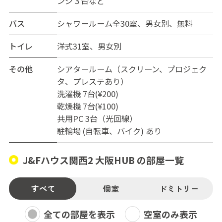
ンジ３台など
※初期費用及びその他費用
入居費：30,000円(全額償却)
バス
シャワールーム全30室、男女別、無料
再契約手数料3000円+税
トイレ
洋式31室、男女別
入居するにあたり、弊社指定の保証会社の審査が必須と
なります。
その他
シアタールーム（スクリーン、プロジェク
リモート内覧も対応させて頂いておりますので、お気軽
タ、プレステあり）
にお問い合わせください。
洗濯機 7台(¥200)
乾燥機 7台(¥100)
共用PC 3台（光回線）
駐輪場 (自転車、バイク) あり
J&Fハウス関西2 大阪HUB の部屋一覧
すべて
個室
ドミトリー
全ての部屋を表示
空室のみ表示