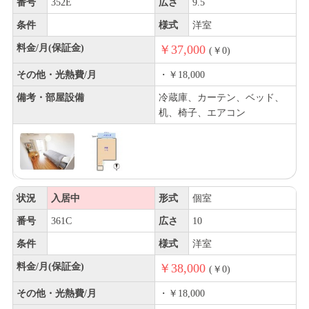
番号
352E
広さ
9.5
条件
様式
洋室
料金/月(保証金)
￥37,000
(￥0)
その他・光熱費/月
・￥18,000
備考・部屋設備
冷蔵庫、カーテン、ベッド、
机、椅子、エアコン
状況
入居中
形式
個室
番号
361C
広さ
10
条件
様式
洋室
料金/月(保証金)
￥38,000
(￥0)
その他・光熱費/月
・￥18,000