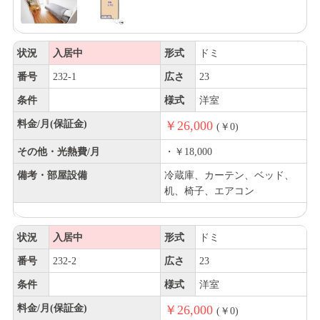
状況
入居中
形式
ドミ
番号
232-1
広さ
23
条件
様式
洋室
料金/月(保証金)
￥26,000
(￥0)
その他・光熱費/月
・￥18,000
備考・部屋設備
冷蔵庫、カーテン、ベッド、
机、椅子、エアコン
状況
入居中
形式
ドミ
番号
232-2
広さ
23
条件
様式
洋室
料金/月(保証金)
￥26,000
(￥0)