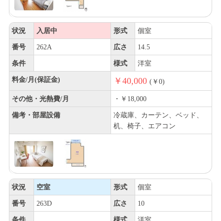
状況
入居中
形式
個室
番号
262A
広さ
14.5
条件
様式
洋室
料金/月(保証金)
￥40,000
(￥0)
その他・光熱費/月
・￥18,000
備考・部屋設備
冷蔵庫、カーテン、ベッド、
机、椅子、エアコン
状況
空室
形式
個室
番号
263D
広さ
10
条件
様式
洋室