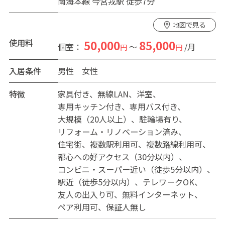
南海本線 今宮戎駅 徒歩7分
地図で見る
使用料
50,000
85,000
個室：
～
/月
円
円
入居条件
男性
女性
特徴
家具付き
無線LAN
洋室
専用キッチン付き
専用バス付き
大規模（20人以上）
駐輪場有り
リフォーム・リノベーション済み
住宅街
複数駅利用可
複数路線利用可
都心への好アクセス（30分以内）
コンビニ・スーパー近い（徒歩5分以内）
駅近（徒歩5分以内）
テレワークOK
友人の出入り可
無料インターネット
ペア利用可
保証人無し