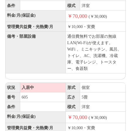
条件
様式
洋室
料金/月(保証金)
￥70,000
(￥30,000)
管理費共益費・光熱費/月
￥10,000・実費
備考・部屋設備
通信費無料でお部屋の無線
LAN(Wi-Fi)が使えます。
WiFi 、ミニキッチン、風呂、
トイレ、AC、洗濯機、冷蔵
庫、電子レンジ、トースタ
ー、食器類
状況
入居中
形式
個室
番号
605
広さ
5畳
条件
様式
洋室
料金/月(保証金)
￥70,000
(￥30,000)
管理費共益費・光熱費/月
￥10,000・実費