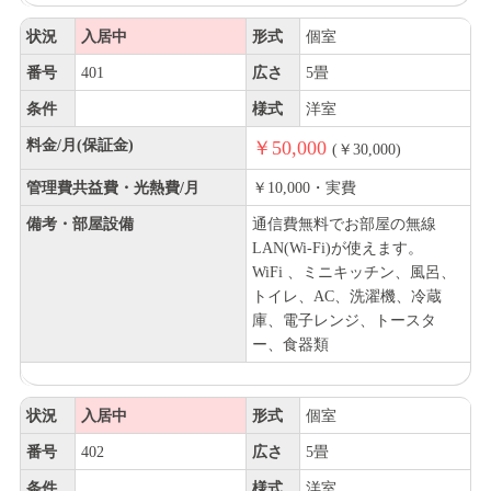
状況
入居中
形式
個室
番号
401
広さ
5畳
条件
様式
洋室
料金/月(保証金)
￥50,000
(￥30,000)
管理費共益費・光熱費/月
￥10,000・実費
備考・部屋設備
通信費無料でお部屋の無線
LAN(Wi-Fi)が使えます。
WiFi 、ミニキッチン、風呂、
トイレ、AC、洗濯機、冷蔵
庫、電子レンジ、トースタ
ー、食器類
状況
入居中
形式
個室
番号
402
広さ
5畳
条件
様式
洋室