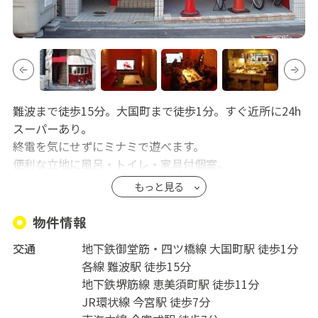
難波まで徒歩15分。大国町まで徒歩1分。すぐ近所に24h
スーパーあり。
終電を気にせずにミナミで遊べます。
便利な立地に風呂・トイレ・家具付個室。
各部屋には無料の洗濯機もあり！
もっと見る
1階には大型スクリーン、システムキッチン完備の共同ラ
ウンジ。
物件情報
全館無線LAN対応。
交通
地下鉄御堂筋・四ツ橋線 大国町駅 徒歩1分
空室状況によっては長期間滞在の方を優先する場合があ
各線 難波駅 徒歩15分
ります。
地下鉄堺筋線 恵美須町駅 徒歩11分
JR環状線 今宮駅 徒歩7分