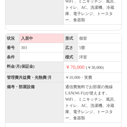
WiFi 、ミニキッチン、風呂、
トイレ、AC、洗濯機、冷蔵
庫、電子レンジ、トースタ
ー、食器類
状況
入居中
形式
個室
番号
303
広さ
5畳
条件
様式
洋室
料金/月(保証金)
￥70,000
(￥30,000)
管理費共益費・光熱費/月
￥10,000・実費
備考・部屋設備
通信費無料でお部屋の無線
LAN(Wi-Fi)が使えます。
WiFi 、ミニキッチン、風呂、
トイレ、AC、洗濯機、冷蔵
庫、電子レンジ、トースタ
ー、食器類