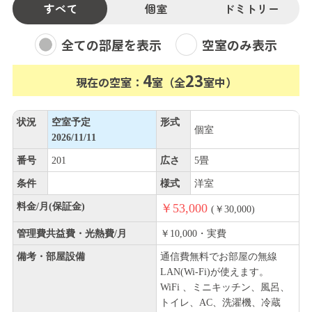
すべて
個室
ドミトリー
全ての部屋を表示
空室のみ表示
4
23
現在の空室：
室（全
室中）
状況
空室予定
形式
個室
2026/11/11
番号
201
広さ
5畳
条件
様式
洋室
料金/月(保証金)
￥53,000
(￥30,000)
管理費共益費・光熱費/月
￥10,000・実費
備考・部屋設備
通信費無料でお部屋の無線
LAN(Wi-Fi)が使えます。
WiFi 、ミニキッチン、風呂、
トイレ、AC、洗濯機、冷蔵