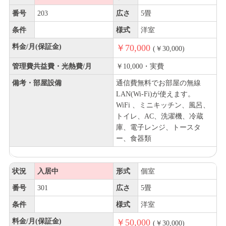
番号
203
広さ
5畳
条件
様式
洋室
料金/月(保証金)
￥70,000
(￥30,000)
管理費共益費・光熱費/月
￥10,000・実費
備考・部屋設備
通信費無料でお部屋の無線
LAN(Wi-Fi)が使えます。
WiFi 、ミニキッチン、風呂、
トイレ、AC、洗濯機、冷蔵
庫、電子レンジ、トースタ
ー、食器類
状況
入居中
形式
個室
番号
301
広さ
5畳
条件
様式
洋室
料金/月(保証金)
￥50,000
(￥30,000)