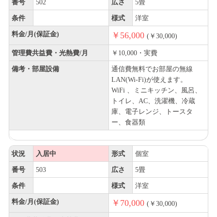
番号
502
広さ
5畳
条件
様式
洋室
料金/月(保証金)
￥56,000
(￥30,000)
管理費共益費・光熱費/月
￥10,000・実費
備考・部屋設備
通信費無料でお部屋の無線
LAN(Wi-Fi)が使えます。
WiFi 、ミニキッチン、風呂、
トイレ、AC、洗濯機、冷蔵
庫、電子レンジ、トースタ
ー、食器類
状況
入居中
形式
個室
番号
503
広さ
5畳
条件
様式
洋室
料金/月(保証金)
￥70,000
(￥30,000)