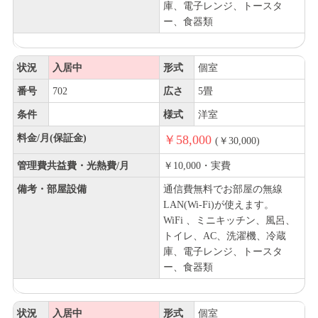
庫、電子レンジ、トースタ
ー、食器類
状況
入居中
形式
個室
番号
702
広さ
5畳
条件
様式
洋室
料金/月(保証金)
￥58,000
(￥30,000)
管理費共益費・光熱費/月
￥10,000・実費
備考・部屋設備
通信費無料でお部屋の無線
LAN(Wi-Fi)が使えます。
WiFi 、ミニキッチン、風呂、
トイレ、AC、洗濯機、冷蔵
庫、電子レンジ、トースタ
ー、食器類
状況
入居中
形式
個室