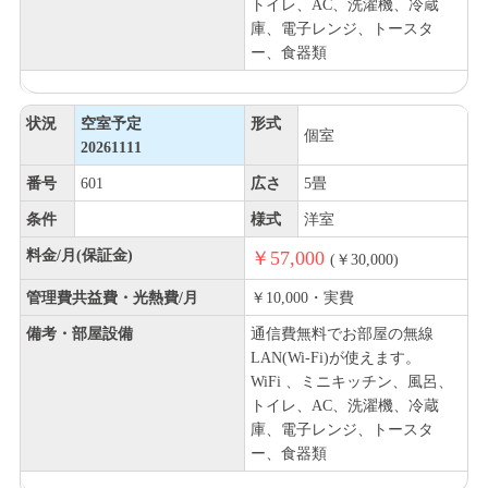
トイレ、AC、洗濯機、冷蔵
庫、電子レンジ、トースタ
ー、食器類
状況
空室予定
形式
個室
20261111
番号
601
広さ
5畳
条件
様式
洋室
料金/月(保証金)
￥57,000
(￥30,000)
管理費共益費・光熱費/月
￥10,000・実費
備考・部屋設備
通信費無料でお部屋の無線
LAN(Wi-Fi)が使えます。
WiFi 、ミニキッチン、風呂、
トイレ、AC、洗濯機、冷蔵
庫、電子レンジ、トースタ
ー、食器類