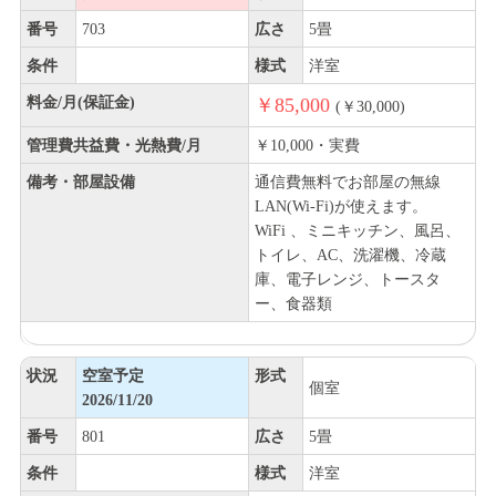
番号
703
広さ
5畳
条件
様式
洋室
料金/月(保証金)
￥85,000
(￥30,000)
管理費共益費・光熱費/月
￥10,000・実費
備考・部屋設備
通信費無料でお部屋の無線
LAN(Wi-Fi)が使えます。
WiFi 、ミニキッチン、風呂、
トイレ、AC、洗濯機、冷蔵
庫、電子レンジ、トースタ
ー、食器類
状況
空室予定
形式
個室
2026/11/20
番号
801
広さ
5畳
条件
様式
洋室