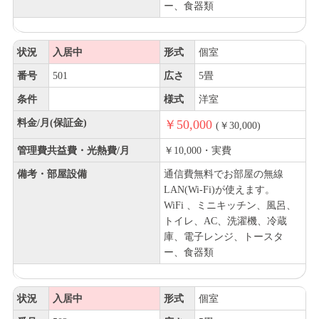
ー、食器類
状況
入居中
形式
個室
番号
501
広さ
5畳
条件
様式
洋室
料金/月(保証金)
￥50,000
(￥30,000)
管理費共益費・光熱費/月
￥10,000・実費
備考・部屋設備
通信費無料でお部屋の無線
LAN(Wi-Fi)が使えます。
WiFi 、ミニキッチン、風呂、
トイレ、AC、洗濯機、冷蔵
庫、電子レンジ、トースタ
ー、食器類
状況
入居中
形式
個室