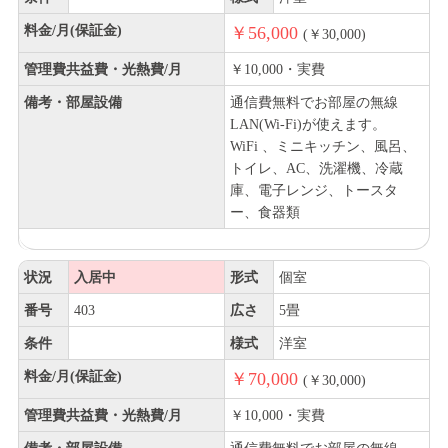
料金/月(保証金)
￥56,000
(￥30,000)
管理費共益費・光熱費/月
￥10,000・実費
備考・部屋設備
通信費無料でお部屋の無線
LAN(Wi-Fi)が使えます。
WiFi 、ミニキッチン、風呂、
トイレ、AC、洗濯機、冷蔵
庫、電子レンジ、トースタ
ー、食器類
状況
入居中
形式
個室
番号
403
広さ
5畳
条件
様式
洋室
料金/月(保証金)
￥70,000
(￥30,000)
管理費共益費・光熱費/月
￥10,000・実費