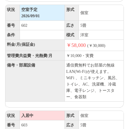
状況
空室予定
形式
個室
2026/09/01
番号
602
広さ
5畳
条件
様式
洋室
料金/月(保証金)
￥58,000
(￥30,000)
管理費共益費・光熱費/月
￥10,000・実費
備考・部屋設備
通信費無料でお部屋の無線
LAN(Wi-Fi)が使えます。
WiFi 、ミニキッチン、風呂、
トイレ、AC、洗濯機、冷蔵
庫、電子レンジ、トースタ
ー、食器類
状況
入居中
形式
個室
番号
603
広さ
5畳