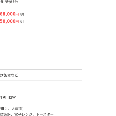
川 徒歩7分
68,000
/月
円
50,000
/月
円
炊飯器など
性専用3室
壁掛け、大画面）
炊飯器、電子レンジ、トースター