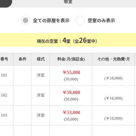
個室
全ての部屋を表示
空室のみ表示
4
26
現在の空室：
室（全
室中）
番号
条件
様式
料金/月(保証金)
その他・光熱費/月
￥55,000
101
洋室
(￥16,000)
(50,000)
￥59,000
102
洋室
(￥16,000)
(50,000)
￥53,000
103
洋室
(￥16,000)
(50,000)