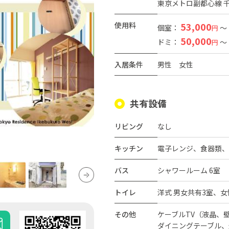
東京メトロ副都心線 千
使用料
53,000
個室：
～
円
50,000
ドミ：
～
円
入居条件
男性
女性
共有設備
リビング
なし
キッチン
電子レンジ、食器類、
バス
シャワールーム 6室
トイレ
洋式 男女共有3室、女
その他
ケーブルTV（液晶、
ダイニングテーブル、