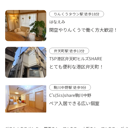
りんくうタウン駅 徒歩18分
はなえみ
関空やりんくうで働く方大歓迎！
弁天町駅 徒歩13分
TSP港区弁天町ヒルズSHARE
とても便利な港区弁天町！
駒川中野駅 徒歩9分
C's(Si:s)share駒川中野
ペア入居できる広い個室