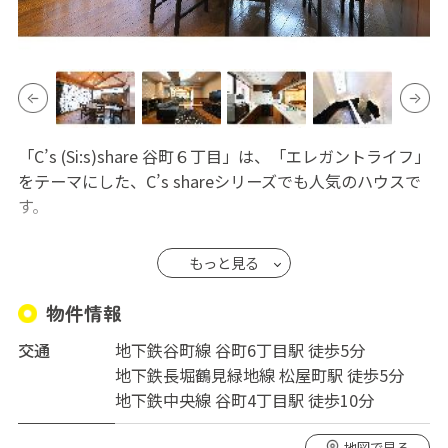
「C’s (Si:s)share 谷町６丁目」は、「エレガントライフ」
をテーマにした、C’s shareシリーズでも人気のハウスで
す。
このシェアハウスでは、陽光が降り注ぐルーフテラス、
もっと見る
高い天井の開放的なリビングとオープンキッチンで、優
雅で落ち着いた時間を過ごすことができます。お料理を
物件情報
したり、ティータイムを楽しんだり、読書に没頭したり
交通
地下鉄谷町線 谷町6丁目駅 徒歩5分
と、自由にのんびりと過ごすことができます。
地下鉄長堀鶴見緑地線 松屋町駅 徒歩5分
地下鉄中央線 谷町4丁目駅 徒歩10分
各個室にはベッド、エアコン、ドレッサー、収納スペース
が完備されており、共用エリアにはテレビ、冷蔵庫、洗
地図で見る