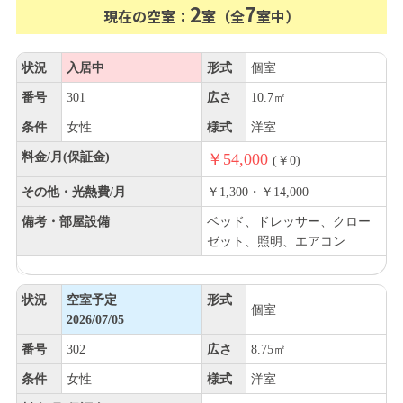
2
7
現在の空室：
室（全
室中）
状況
入居中
形式
個室
番号
301
広さ
10.7㎡
条件
女性
様式
洋室
料金/月(保証金)
￥54,000
(￥0)
その他・光熱費/月
￥1,300・￥14,000
備考・部屋設備
ベッド、ドレッサー、クロー
ゼット、照明、エアコン
状況
空室予定
形式
個室
2026/07/05
番号
302
広さ
8.75㎡
条件
女性
様式
洋室