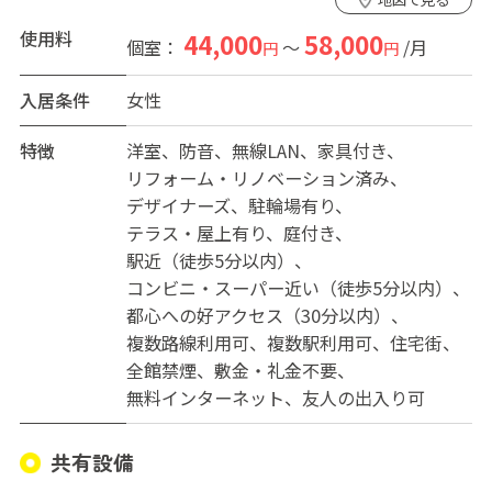
濯機、乾燥機、掃除機、調理器具、食器類をご用意して
おります。
使用料
44,000
58,000
個室：
～
/月
円
円
谷町はもともと城下町で、ハウスの周辺にはオフィスビ
入居条件
女性
ルとファミリー向けのマンションが立ち並びつつ、都会
の喧騒を忘れるほどの静かな住環境です。大阪城までジ
特徴
洋室
防音
無線LAN
家具付き
ョギングや、「空堀商店街」でのカフェ巡りなど、外で
リフォーム・リノベーション済み
のリフレッシュも楽しむことができます。
デザイナーズ
駐輪場有り
テラス・屋上有り
庭付き
3つの路線が利用可能で、地下鉄谷町線の谷町6丁目駅は
駅近（徒歩5分以内）
徒歩5分、中央線の谷町4丁目駅は徒歩6分、長堀鶴見緑地
コンビニ・スーパー近い（徒歩5分以内）
線の松屋町駅は徒歩5分と、梅田・難波・天王寺へのアク
都心への好アクセス（30分以内）
セスが便利です。
複数路線利用可
複数駅利用可
住宅街
全館禁煙
敷金・礼金不要
無料インターネット
友人の出入り可
入居条件 女性専用 １８～３９歳
共有設備
初期費用として、事務手数料20,000円。火災保険。入居