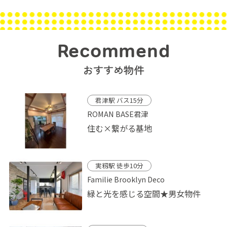
Recommend
おすすめ物件
君津駅 バス15分
ROMAN BASE君津
住む×繋がる基地
実籾駅 徒歩10分
Familie Brooklyn Deco
緑と光を感じる空間★男女物件