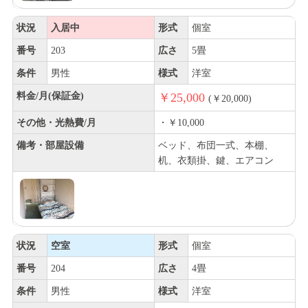
状況
入居中
形式
個室
番号
203
広さ
5畳
条件
男性
様式
洋室
料金/月(保証金)
￥25,000
(￥20,000)
その他・光熱費/月
・￥10,000
備考・部屋設備
ベッド、布団一式、本棚、
机、衣類掛、鍵、エアコン
状況
空室
形式
個室
番号
204
広さ
4畳
条件
男性
様式
洋室