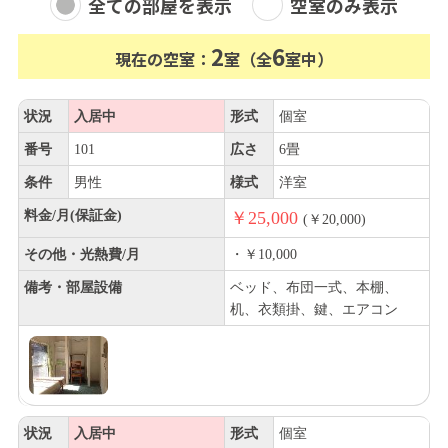
全ての部屋を表示
空室のみ表示
2
6
現在の空室：
室（全
室中）
状況
入居中
形式
個室
番号
101
広さ
6畳
条件
男性
様式
洋室
料金/月(保証金)
￥25,000
(￥20,000)
その他・光熱費/月
・￥10,000
備考・部屋設備
ベッド、布団一式、本棚、
机、衣類掛、鍵、エアコン
状況
入居中
形式
個室