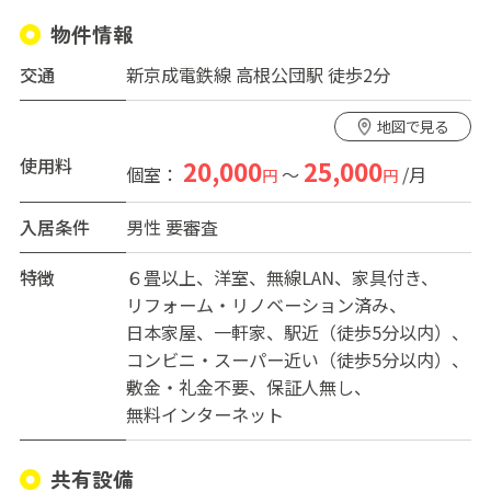
物件情報
交通
新京成電鉄線 高根公団駅 徒歩2分
地図で見る
使用料
20,000
25,000
個室：
～
/月
円
円
入居条件
男性
要審査
特徴
６畳以上
洋室
無線LAN
家具付き
リフォーム・リノベーション済み
日本家屋
一軒家
駅近（徒歩5分以内）
コンビニ・スーパー近い（徒歩5分以内）
敷金・礼金不要
保証人無し
無料インターネット
共有設備