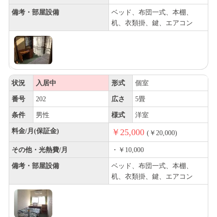
備考・部屋設備
ベッド、布団一式、本棚、
机、衣類掛、鍵、エアコン
状況
入居中
形式
個室
番号
202
広さ
5畳
条件
男性
様式
洋室
料金/月(保証金)
￥25,000
(￥20,000)
その他・光熱費/月
・￥10,000
備考・部屋設備
ベッド、布団一式、本棚、
机、衣類掛、鍵、エアコン