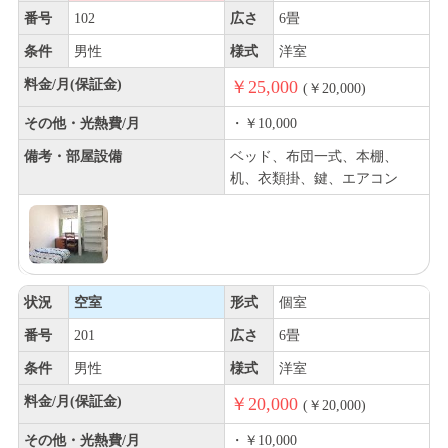
番号
102
広さ
6畳
条件
男性
様式
洋室
料金/月(保証金)
￥25,000
(￥20,000)
その他・光熱費/月
・￥10,000
備考・部屋設備
ベッド、布団一式、本棚、
机、衣類掛、鍵、エアコン
状況
空室
形式
個室
番号
201
広さ
6畳
条件
男性
様式
洋室
料金/月(保証金)
￥20,000
(￥20,000)
その他・光熱費/月
・￥10,000