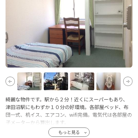
綺麗な物件です。駅から２分！近くにスーパーもあり、
津田沼駅にもわずか１０分の好環境。各部屋ベッド、布
団一式、机イス、エアコン、wifi完備。電気代は各部屋の
子メーターから算出します。
保証金は退去時に10,000円を償却し光熱費を差し引いて
もっと見る
返金いたします