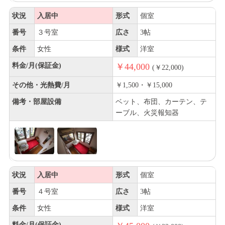
状況
入居中
形式
個室
番号
３号室
広さ
3帖
条件
女性
様式
洋室
料金/月(保証金)
￥44,000
(￥22,000)
その他・光熱費/月
￥1,500・￥15,000
備考・部屋設備
ベット、布団、カーテン、テ
ーブル、火災報知器
状況
入居中
形式
個室
番号
４号室
広さ
3帖
条件
女性
様式
洋室
料金/月(保証金)