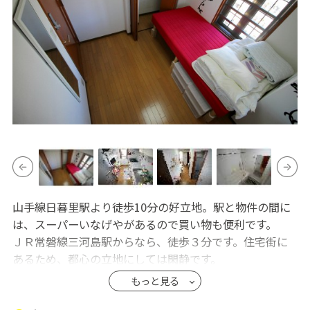
山手線日暮里駅より徒歩10分の好立地。駅と物件の間に
は、スーパーいなげやがあるので買い物も便利です。
ＪＲ常磐線三河島駅からなら、徒歩３分です。住宅街に
あるため、都心の立地にしては閑静です。
マンション外観は大規模修繕直後のためとてもきれいで
もっと見る
す。