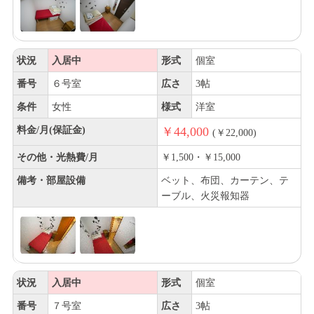
状況
入居中
形式
個室
番号
６号室
広さ
3帖
条件
女性
様式
洋室
料金/月(保証金)
￥44,000
(￥22,000)
その他・光熱費/月
￥1,500・￥15,000
備考・部屋設備
ベット、布団、カーテン、テ
ーブル、火災報知器
状況
入居中
形式
個室
番号
７号室
広さ
3帖