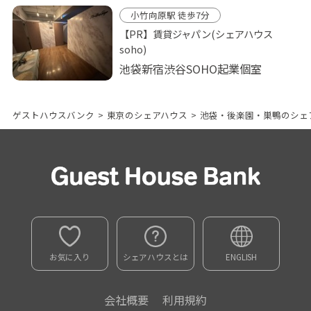
小竹向原駅 徒歩7分
【PR】賃貸ジャパン(シェアハウス
soho)
池袋新宿渋谷SOHO起業個室
ゲストハウスバンク
>
東京のシェアハウス
>
池袋・後楽園・巣鴨のシェ
お気に入り
シェアハウスとは
ENGLISH
会社概要
利用規約