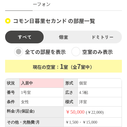
ーフォン
コモン日暮里セカンド の部屋一覧
すべて
個室
ドミトリー
全ての部屋を表示
空室のみ表示
1
7
現在の空室：
室（全
室中）
状況
入居中
形式
個室
番号
1号室
広さ
4.5帖
条件
女性
様式
洋室
料金/月(保証金)
￥50,000
(￥22,000)
その他・光熱費/月
￥1,500・￥15,000