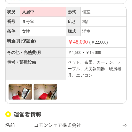
状況
入居中
形式
個室
番号
６号室
広さ
3帖
条件
女性
様式
洋室
料金/月(保証金)
￥48,000
(￥22,000)
その他・光熱費/月
￥1,500・￥15,000
備考・部屋設備
ベット、布団、カーテン、テ
ーブル、火災報知器、暖房器
具、エアコン
運営者情報
名前
コモンシェア株式会社