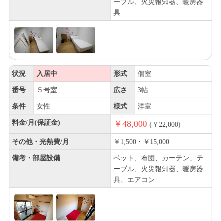
ーブル、火災報知器、暖房器
具
状況
入居中
形式
個室
番号
５号室
広さ
3帖
条件
女性
様式
洋室
料金/月(保証金)
￥48,000
(￥22,000)
その他・光熱費/月
￥1,500・￥15,000
備考・部屋設備
ベット、布団、カーテン、テ
ーブル、火災報知器、暖房器
具、エアコン