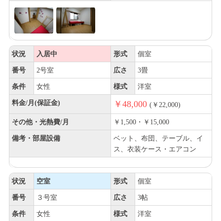
状況
入居中
形式
個室
番号
2号室
広さ
3畳
条件
女性
様式
洋室
料金/月(保証金)
￥48,000
(￥22,000)
その他・光熱費/月
￥1,500・￥15,000
備考・部屋設備
ベット、布団、テーブル、イ
ス、衣装ケース・エアコン
状況
空室
形式
個室
番号
３号室
広さ
3帖
条件
女性
様式
洋室