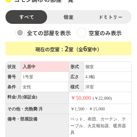
すべて
個室
ドミトリー
全ての部屋を表示
空室のみ表示
2
6
現在の空室：
室（全
室中）
状況
入居中
形式
個室
番号
1号室
広さ
4.8帖
条件
女性
様式
洋室
料金/月(保証金)
￥50,000
(￥22,000)
その他・光熱費/月
￥1,500・￥15,000
備考・部屋設備
ベット、布団、カーテン、テ
ーブル、火災報知器、暖房器
具