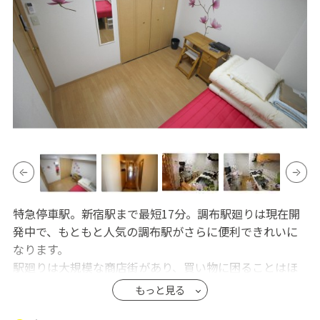
特急停車駅。新宿駅まで最短17分。調布駅廻りは現在開
発中で、もともと人気の調布駅がさらに便利できれいに
なります。
駅廻りは大規模な商店街があり、買い物に困ることはほ
とんどありません。オートロック。
もっと見る