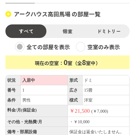
アークハウス高田馬場 の部屋一覧
すべて
個室
ドミトリー
全ての部屋を表示
空室のみ表示
0
8
現在の空室：
室（全
室中）
状況
入居中
形式
ドミ
番号
1
広さ
15畳
条件
男性
様式
洋室
料金/月(保証金)
￥21,500
(￥7,000)
その他・光熱費/月
・￥10,000
備考・部屋設備
保証金は返金いたしません。