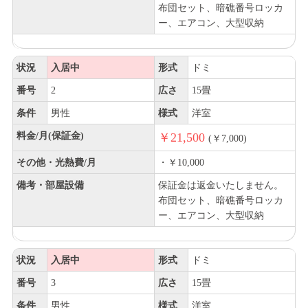
布団セット、暗礁番号ロッカ
ー、エアコン、大型収納
状況
入居中
形式
ドミ
番号
2
広さ
15畳
条件
男性
様式
洋室
料金/月(保証金)
￥21,500
(￥7,000)
その他・光熱費/月
・￥10,000
備考・部屋設備
保証金は返金いたしません。
布団セット、暗礁番号ロッカ
ー、エアコン、大型収納
状況
入居中
形式
ドミ
番号
3
広さ
15畳
条件
男性
様式
洋室