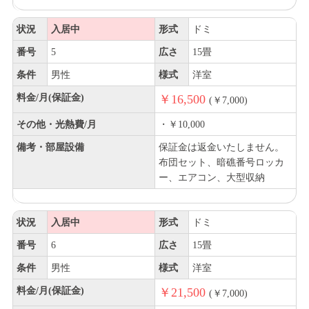
状況
入居中
形式
ドミ
番号
5
広さ
15畳
条件
男性
様式
洋室
料金/月(保証金)
￥16,500
(￥7,000)
その他・光熱費/月
・￥10,000
備考・部屋設備
保証金は返金いたしません。
布団セット、暗礁番号ロッカ
ー、エアコン、大型収納
状況
入居中
形式
ドミ
番号
6
広さ
15畳
条件
男性
様式
洋室
料金/月(保証金)
￥21,500
(￥7,000)