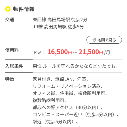
個室感覚の大型２段ベッドで、荷物の収納はけっこうで
物件情報
きます！駐輪スペースあり。広いリビングでゆっくりと
交通
東西線 高田馬場駅 徒歩2分
くつろげます。周囲は静かな住宅街です。建物はオーナー
JR線 高田馬場駅 徒歩5分
さん同居ですので騒音などのルールを守れる方でお願い
します！
地図で見る
使用料
16,500
21,500
ドミ：
～
/月
円
円
入居条件
男性
ルールを守れるかたならどなたでも。
特徴
家具付き
無線LAN
洋室
リフォーム・リノベーション済み
オフィス街
住宅街
複数駅利用可
複数路線利用可
都心への好アクセス（30分以内）
コンビニ・スーパー近い（徒歩5分以内）
駅近（徒歩5分以内）