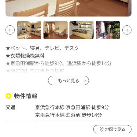
★ベット、寝具、テレビ、デスク
★衣類乾燥機無料
★京急田浦駅から徒歩9分、追浜駅から徒歩14分
★南に面して日当たり抜群
★全5室。
もっと見る
★全室６帖以上
★個室の収納が充実
物件情報
★緑の多い静かな環境
交通
京浜急行本線 京急田浦駅 徒歩9分
★古い民家を改修した和風なシェアハウス
京浜急行本線 追浜駅 徒歩14分
地図で見る