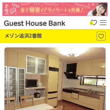
0
メゾン追浜2番館