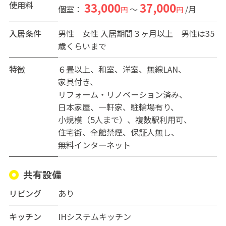
使用料
33,000
37,000
個室：
～
/月
円
円
入居条件
男性
女性
入居期間３ヶ月以上 男性は35
歳くらいまで
特徴
６畳以上
和室
洋室
無線LAN
家具付き
リフォーム・リノベーション済み
日本家屋
一軒家
駐輪場有り
小規模（5人まで）
複数駅利用可
住宅街
全館禁煙
保証人無し
無料インターネット
共有設備
リビング
あり
キッチン
IHシステムキッチン