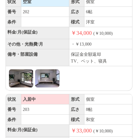
状況
空室
形式
個室
番号
202
広さ
6帖
条件
様式
洋室
料金/月(保証金)
￥34,000
(￥10,000)
その他・光熱費/月
・￥13,000
備考・部屋設備
保証金全額返却
TV、ベット、寝具
状況
入居中
形式
個室
番号
203
広さ
8帖
条件
様式
和室
料金/月(保証金)
￥33,000
(￥10,000)