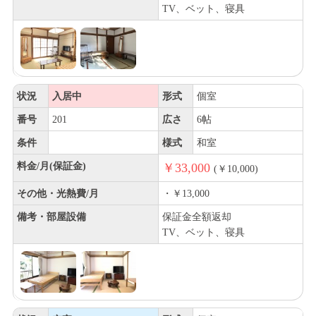
TV、ベット、寝具
状況
入居中
形式
個室
番号
201
広さ
6帖
条件
様式
和室
料金/月(保証金)
￥33,000
(￥10,000)
その他・光熱費/月
・￥13,000
備考・部屋設備
保証金全額返却
TV、ベット、寝具