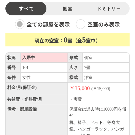
すべて
個室
ドミトリー
全ての部屋を表示
空室のみ表示
0
5
現在の空室：
室（全
室中）
状況
入居中
形式
個室
番号
101
広さ
7畳
条件
女性
様式
洋室
料金/月(保証金)
￥35,000
(￥15,000)
共益費・光熱費/月
・実費
備考・部屋設備
保証金は退去時に10000円を償
却
机、椅子、ベッド、等身大
鏡、ハンガーラック、ハンガ