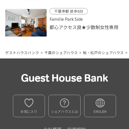
千葉寺駅 徒歩8分
Familie Park Side
都心アクセス良★少数制女性専用
ゲストハウスバンク
>
千葉のシェアハウス
>
柏・松戸のシェアハウス
>
お気に入り
シェアハウスとは
ENGLISH