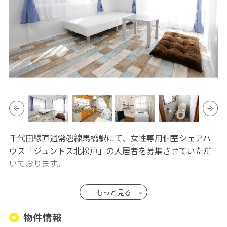
千代田線直通常磐線馬橋駅にて、女性専用個室シェアハ
ウス「ジュントス北松戸」の入居者を募集させていただ
いております。
【コンセプト】
もっと見る
都心に近いながらも落ち着いた環境の中にあり、それで
いてオートロック等のセキュリティにも配慮を施し、安
物件情報
心して長く住みたいと思ってもらえるようなシェアハウ