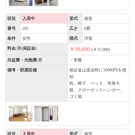
状況
入居中
形式
個室
番号
201
広さ
6畳
条件
女性
様式
洋室
料金/月(保証金)
￥38,000
(￥15,000)
共益費・光熱費/月
・実費
備考・部屋設備
保証金は退去時に10000円を償
却
机、椅子、ベッド、等身大
鏡、クローゼットハンガー、
ゴミ箱
状況
入居中
形式
個室