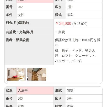
番号
202
広さ
6畳
条件
女性
様式
洋室
料金/月(保証金)
￥38,000
(￥15,000)
共益費・光熱費/月
・実費
備考・部屋設備
保証金は退去時に10000円を償
却
机、椅子、ベッド、等身大
鏡、ロフト、クローゼット、
ハンガー、ゴミ箱
状況
入居中
形式
個室
番号
203
広さ
6畳
条件
女性
様式
洋室