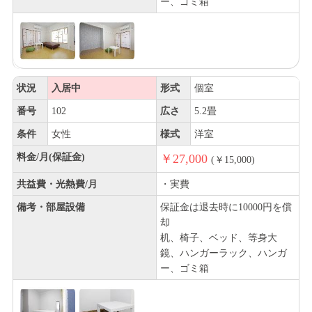
ー、ゴミ箱
状況
入居中
形式
個室
番号
102
広さ
5.2畳
条件
女性
様式
洋室
料金/月(保証金)
￥27,000
(￥15,000)
共益費・光熱費/月
・実費
備考・部屋設備
保証金は退去時に10000円を償
却
机、椅子、ベッド、等身大
鏡、ハンガーラック、ハンガ
ー、ゴミ箱