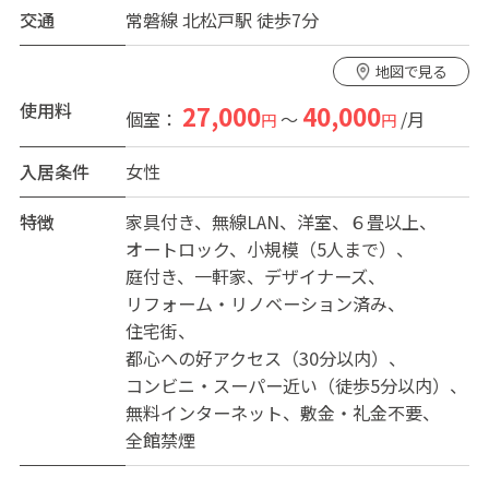
交通
常磐線 北松戸駅 徒歩7分
スをイメージして作りました。
それでいて仕事や趣味などの生活を充実できるよう地域
地図で見る
で一番安い賃料にし、家族のようなシェアメイト達と快
適に、楽しく過ごせる実家に帰ったような温かい環境作
使用料
27,000
40,000
個室：
～
/月
円
円
りをこころがけております。
管理やルールを厳しくすることよりも、入居者同士の信
入居条件
女性
頼関係の上で心地よい日常生活が送れるよう、サポート
させていただきたいと思っています。
特徴
家具付き
無線LAN
洋室
６畳以上
オートロック
小規模（5人まで）
【おススメポイント】
庭付き
一軒家
デザイナーズ
入居者5人の女性専用シェアハウスです。手軽にご入居頂
リフォーム・リノベーション済み
けるように、備品をご用意致しております。
住宅街
「共有部分」・・・大型テレビ、大型冷蔵庫、コンロ、
都心への好アクセス（30分以内）
電子レンジ、ケトル、食器各種、風呂、シャワールー
コンビニ・スーパー近い（徒歩5分以内）
ム、リビング器具一式、コンロ、食器さらにトイレ、洗
無料インターネット
敷金・礼金不要
濯機、等「各人個室」・・・机、椅子、ベッド、クロー
全館禁煙
ゼット(一部の部屋)、ハンガー、ゴミ箱、等をご用意して