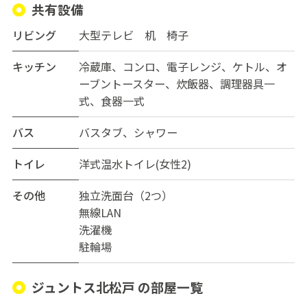
おります。トイレの数、洗濯機の数的に待ち時間のスト
共有設備
レスもございません。
リビング
大型テレビ 机 椅子
玄関は安心オートロック式、テレビモニターフォン、セ
キッチン
冷蔵庫、コンロ、電子レンジ、ケトル、オ
ンサー付き照明になっておりセキュリティも安心です。
ーブントースター、炊飯器、調理器具一
式、食器一式
【アクセス】
大手町や表参道まで１本の千代田線直通常磐線「北松戸
バス
バスタブ、シャワー
駅」から徒歩7分。北松戸駅の改札を出て、7分ほどで
す。駅近辺には夜遅くまで営業している大型スーパー
トイレ
洋式温水トイレ(女性2)
や、ドラッグストア、飲食店、コンビニエンスストア、ダ
イソーと駅前が充実しております。
その他
独立洗面台（2つ）
無線LAN
上野駅 25分
洗濯機
秋葉原駅 30分
駐輪場
と都心のアクセスも抜群です♪
ジュントス北松戸 の部屋一覧