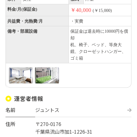
料金/月(保証金)
￥40,000
(￥15,000)
共益費・光熱費/月
・実費
備考・部屋設備
保証金は退去時に10000円を償
却
机、椅子、ベッド、等身大
鏡、クローゼットハンガー、
ゴミ箱
運営者情報
名前
ジュントス
住所
〒270-0176
千葉県流山市加1-1226-31