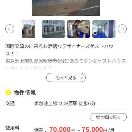
国際交流の出来るお洒落なデザイナーズゲストハウ
ス！！
東急池上線久が原駅徒歩6分にあるモダンなゲストハウス
に住んでみませんか？
デザイナーズゲストハウス”コリーヌ久が原”は、キッチ
もっと見る
ンやダイニングエリアでの共有により、ゲストハウスの
ような楽しい共同生活を満喫できる一方で、シャワーや
物件情報
トイレが各部屋完備されていることによりプライベート
交通
東急池上線 久が原駅 徒歩6分
を大切にした生活も楽しめる、今までにないタイプのゲ
ストハウスです。全9部屋と規模が小さく、大規模なゲス
地図で見る
トハウスに比べて落ち着いた生活ができ、なんと言って
も、船をイメージした外観とおしゃれなお部屋が一番の
使用料
70,000
75,000
個室：
～
/月
円
円