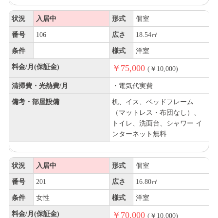
状況
入居中
形式
個室
番号
106
広さ
18.54㎡
条件
様式
洋室
料金/月(保証金)
￥75,000
(￥10,000)
清掃費・光熱費/月
・電気代実費
備考・部屋設備
机、イス、ベッドフレーム
（マットレス・布団なし）、
トイレ、洗面台、シャワー イ
ンターネット無料
状況
入居中
形式
個室
番号
201
広さ
16.80㎡
条件
女性
様式
洋室
料金/月(保証金)
￥70,000
(￥10,000)