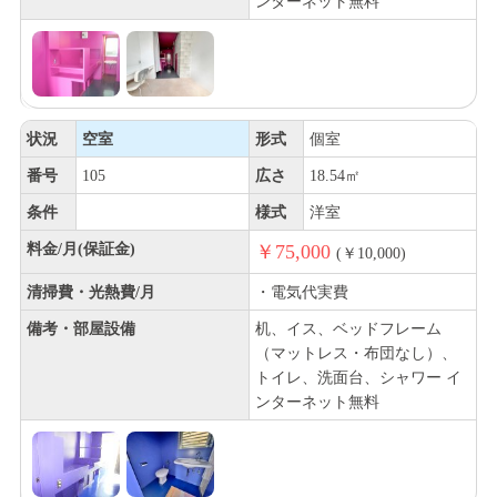
ンターネット無料
状況
空室
形式
個室
番号
105
広さ
18.54㎡
条件
様式
洋室
料金/月(保証金)
￥75,000
(￥10,000)
清掃費・光熱費/月
・電気代実費
備考・部屋設備
机、イス、ベッドフレーム
（マットレス・布団なし）、
トイレ、洗面台、シャワー イ
ンターネット無料