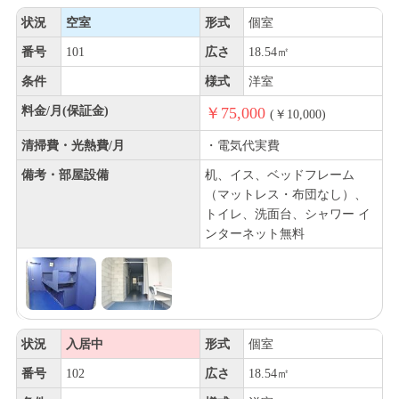
状況
空室
形式
個室
番号
101
広さ
18.54㎡
条件
様式
洋室
料金/月(保証金)
￥75,000
(￥10,000)
清掃費・光熱費/月
・電気代実費
備考・部屋設備
机、イス、ベッドフレーム
（マットレス・布団なし）、
トイレ、洗面台、シャワー イ
ンターネット無料
状況
入居中
形式
個室
番号
102
広さ
18.54㎡