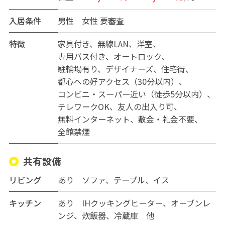
魅力です。外国人の入居者もおり、国際交流の場としても
最適です。
入居条件
男性
女性
要審査
友達をよびたくなる様なお部屋に住んでみませんか？
ガス代賃料に込み水道代賃料に込み、布団レンタル有
特徴
家具付き
無線LAN
洋室
専用バス付き
オートロック
駐輪場有り
デザイナーズ
住宅街
都心への好アクセス（30分以内）
コンビニ・スーパー近い（徒歩5分以内）
テレワークOK
友人の出入り可
無料インターネット
敷金・礼金不要
全館禁煙
共有設備
リビング
あり ソファ、テーブル、イス
キッチン
あり IHクッキングヒーター、オーブンレ
ンジ、炊飯器、冷蔵庫 他