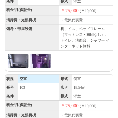
条件
様式
洋室
料金/月(保証金)
￥75,000
(￥10,000)
清掃費・光熱費/月
・電気代実費
備考・部屋設備
机、イス、ベッドフレーム
（マットレス・布団なし）、
トイレ、洗面台、シャワー イ
ンターネット無料
状況
空室
形式
個室
番号
103
広さ
18.54㎡
条件
様式
洋室
料金/月(保証金)
￥75,000
(￥10,000)
清掃費・光熱費/月
・電気代実費