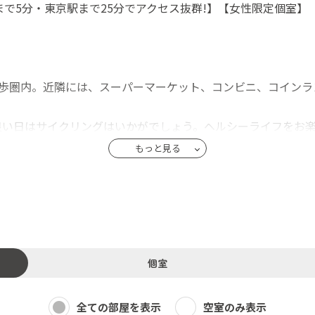
まで5分・東京駅まで25分でアクセス抜群!】【女性限定個室】
徒歩圏内。近隣には、スーパーマーケット、コンビニ、コインラ
良い日はサイクリングはいかがでしょう。ヘルシーライフをお
ます。日当たり抜群の共用物干しスペースもございます。
もっと見る
時間ストレスがありません。
ールームが各ひとつずつ。好みに応じて使えます。
管理費に含まれています）
ン付で安心です。
に快適な新生活を楽しんでいただけるよう心がけております。
個室
いただきたいと願っています。
全ての部屋を表示
空室のみ表示