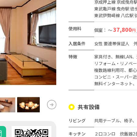
京成押上線 京成曳舟駅
東武亀戸線 曳舟駅 徒
東武伊勢崎線 八広駅 
使用料
37,800
個室： ～
円
入居条件
女性
要連帯保証人 
特徴
家具付き
無線LAN
リフォーム・リノベー
複数路線利用可
都心
コンビニ・スーパー近
無料インターネット
共有設備
リビング
共用テーブル、椅子、
キッチン
２口コンロ 炊飯器2