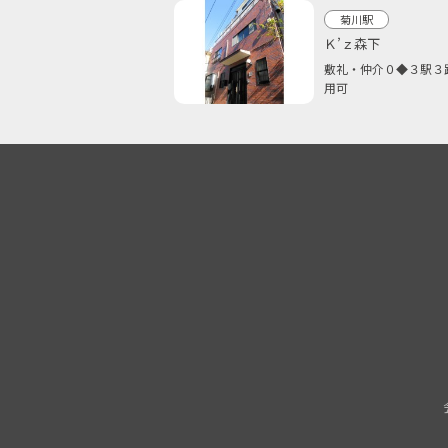
菊川駅
Ｋ’ｚ森下
敷礼・仲介０◆３駅３
用可