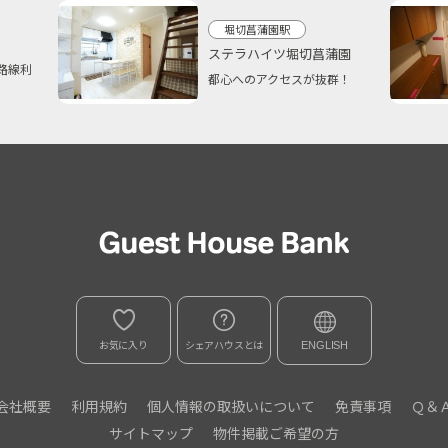
堀切菖蒲園駅
ステラハイツ堀切菖蒲園
路線利
都心へのアクセスが抜群！
お気に入り
シェアハウスとは
ENGLISH
会社概要
利用規約
個人情報の取扱いについて
免責事項
Ｑ＆
サイトマップ
物件掲載ご希望の方