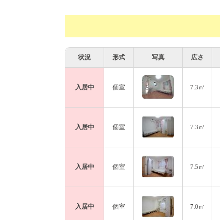
状況
形式
写真
広さ
入居中
個室
7.3㎡
入居中
個室
7.3㎡
入居中
個室
7.5㎡
入居中
個室
7.0㎡