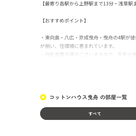
【最寄り各駅から上野駅まで13分・浅草駅
【おすすめポイント】
・東向島・八広・京成曳舟・曳舟の4駅が
が揃い、住環境に恵まれています。
・自転車置き場がございますので、天気の
・リビングは、約15畳ととても広々してい
・2階と3階にトイレと洗面所があり、待ち
・ゆったり湯船に浸かれるお風呂とシャワ
・光ネットを入居中は使い放題（使用料は
コットンハウス曳舟 の部屋一覧
・玄関は二重ロック・テレビモニターフォ
安全で清潔なシェアハウスを運営し、皆様
すべて
涯の友と出会い、充実した毎日を過ごして