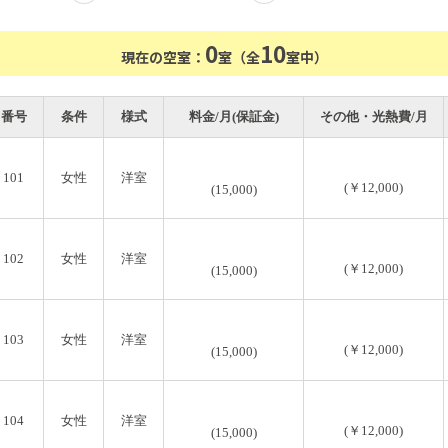
0
10
現在の空室：
室（全
室中）
番号
条件
様式
料金/月(保証金)
その他・光熱費/月
101
女性
洋室
(￥12,000)
(15,000)
102
女性
洋室
(￥12,000)
(15,000)
103
女性
洋室
(￥12,000)
(15,000)
104
女性
洋室
(￥12,000)
(15,000)