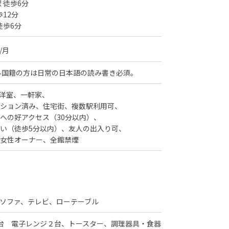
 徒歩6分
歩12分
徒歩6分
/月
外国籍の方は日常の日本語の読み書き必須。
洋室
一軒家
ション済み
住宅街
複数駅利用可
への好アクセス（30分以内）
い（徒歩5分以内）
友人の出入り可
女性オーナー
全館禁煙
ソファ、テレビ、ローテーブル
台 電子レンジ２台、トースター、調理器具・食器