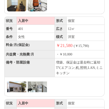
状況
入居中
形式
個室
番号
401
広さ
12㎡
条件
女性
様式
洋室
料金/月(保証金)
￥21,580
(￥15,790)
共益費・光熱費/月
・￥10,000
備考・部屋設備
増築。保証金は退去時に返却
TV,エアコン,机,照明,LAN,ミニ
キッチン
状況
入居中
形式
個室