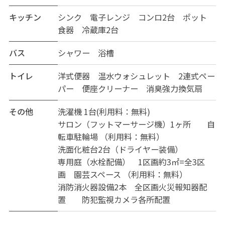
キッチン
シンク 電子レンジ コンロ2台 ポット
食器 冷蔵庫2台
バス
シャワー 浴槽
トイレ
洋式便器 温水ウォシュレット 2連式ペー
パー 便座クリーナー 消臭強力換気扇
その他
洗濯機 1台(利用料：無料)
サロン（フットマーサージ機）1ヶ所 自
転車駐輪場 （利用料：無料）
洗面化粧台2台（ドライヤー装備）
専用庭（水栓配備） 1区画約3㎡=全3区
画 園芸スペース （利用料：無料）
消防消火器設備2本 全区画火災報知器配
置 防犯監視カメラ各所配置