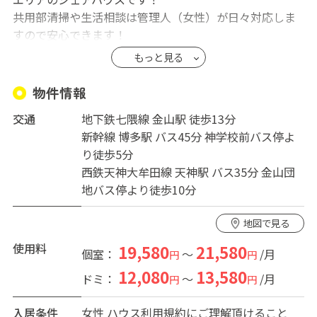
共用部清掃や生活相談は管理人（女性）が日々対応しま
すので安心できます！
防犯・防災・清掃に心がけた温かい管理会社です。
もっと見る
春・夏・秋・冬を通して楽しいハウスつくりを皆さんで
しませんか？
物件情報
交通
地下鉄七隈線 金山駅 徒歩13分
室内は白色の壁をベースに夜間自動照明を組み合わせた
新幹線 博多駅 バス45分 神学校前バス停よ
防犯・防災に対応した空間です。また楽しく入居者のに
り徒歩5分
ぎわいのある空間を創るリフレッシュロビーや友丘の源
西鉄天神大牟田線 天神駅 バス35分 金山団
泉地下水を取り入れた浴室などを取り入れて毎日が新鮮
地バス停より徒歩10分
そして清潔な生活が満喫できるハウスに仕上げました。
地図で見る
【入居に対しまして】
※最低入居期間は1ヶ月間です。
使用料
19,580
21,580
個室：
～
/月
円
円
※女性専用のハウスです。
12,080
13,580
ドミ：
～
/月
円
円
※共用部清掃・ゴミ出しは当社管理対応します。
※住民登録可能です。
入居条件
女性
ハウス利用規約にご理解頂けること