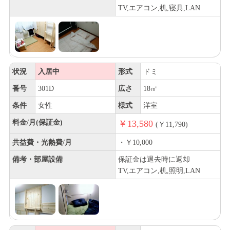
TV,エアコン,机,寝具,LAN
状況
入居中
形式
ドミ
番号
301D
広さ
18㎡
条件
女性
様式
洋室
料金/月(保証金)
￥13,580
(￥11,790)
共益費・光熱費/月
・￥10,000
備考・部屋設備
保証金は退去時に返却
TV,エアコン,机,照明,LAN