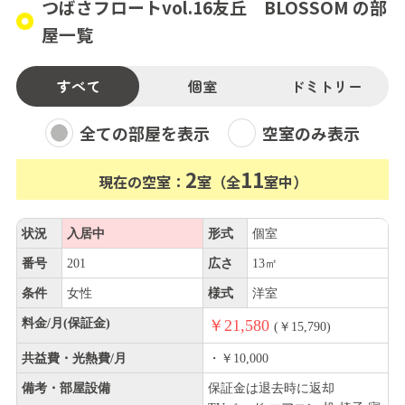
つばさフロートvol.16友丘 BLOSSOM の部
屋一覧
すべて
個室
ドミトリー
全ての部屋を表示
空室のみ表示
2
11
現在の空室：
室（全
室中）
状況
入居中
形式
個室
番号
201
広さ
13㎡
条件
女性
様式
洋室
料金/月(保証金)
￥21,580
(￥15,790)
共益費・光熱費/月
・￥10,000
備考・部屋設備
保証金は退去時に返却