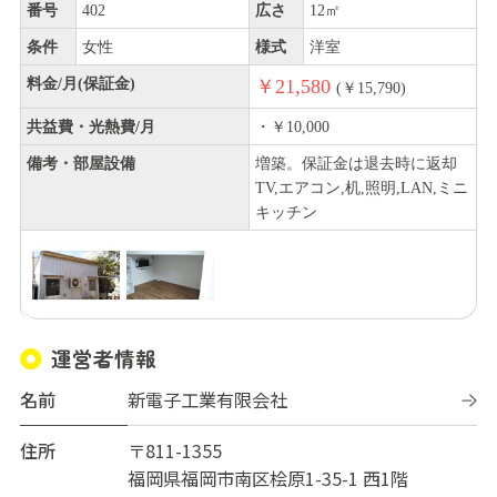
番号
402
広さ
12㎡
条件
女性
様式
洋室
料金/月(保証金)
￥21,580
(￥15,790)
共益費・光熱費/月
・￥10,000
備考・部屋設備
増築。保証金は退去時に返却
TV,エアコン,机,照明,LAN,ミニ
キッチン
運営者情報
名前
新電子工業有限会社
住所
〒811-1355
福岡県福岡市南区桧原1-35-1 西1階