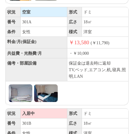
状況
空室
形式
ドミ
番号
301A
広さ
18㎡
条件
女性
様式
洋室
料金/月(保証金)
￥13,580
(￥11,790)
共益費・光熱費/月
・￥10,000
備考・部屋設備
保証金は退去時に返却
TV,ベッド,エアコン,机,寝具,照
明,LAN
状況
入居中
形式
ドミ
番号
301B
広さ
18㎡
条件
女性
様式
洋室