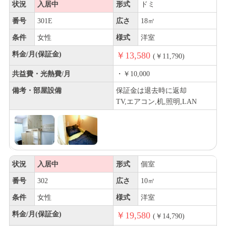
状況
入居中
形式
ドミ
番号
301E
広さ
18㎡
条件
女性
様式
洋室
料金/月(保証金)
￥13,580
(￥11,790)
共益費・光熱費/月
・￥10,000
備考・部屋設備
保証金は退去時に返却
TV,エアコン,机,照明,LAN
状況
入居中
形式
個室
番号
302
広さ
10㎡
条件
女性
様式
洋室
料金/月(保証金)
￥19,580
(￥14,790)