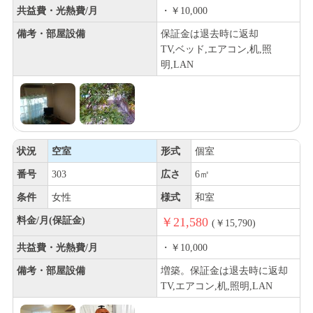
共益費・光熱費/月
・￥10,000
備考・部屋設備
保証金は退去時に返却
TV,ベッド,エアコン,机,照
明,LAN
状況
空室
形式
個室
番号
303
広さ
6㎡
条件
女性
様式
和室
料金/月(保証金)
￥21,580
(￥15,790)
共益費・光熱費/月
・￥10,000
備考・部屋設備
増築。保証金は退去時に返却
TV,エアコン,机,照明,LAN