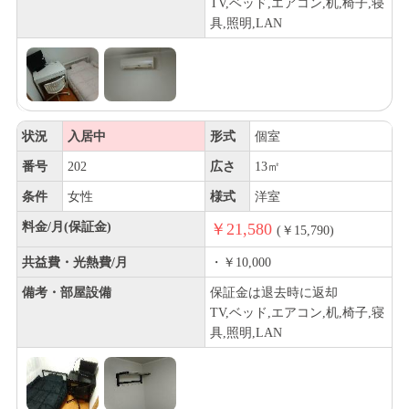
TV,ベッド,エアコン,机,椅子,寝
具,照明,LAN
状況
入居中
形式
個室
番号
202
広さ
13㎡
条件
女性
様式
洋室
料金/月(保証金)
￥21,580
(￥15,790)
共益費・光熱費/月
・￥10,000
備考・部屋設備
保証金は退去時に返却
TV,ベッド,エアコン,机,椅子,寝
具,照明,LAN