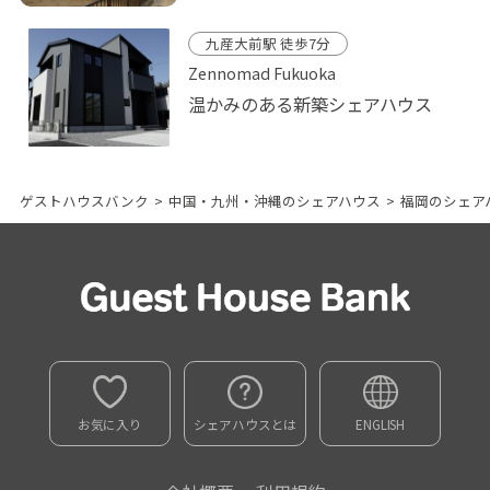
九産大前駅 徒歩7分
Zennomad Fukuoka
温かみのある新築シェアハウス
ゲストハウスバンク
>
中国・九州・沖縄のシェアハウス
>
福岡のシェア
お気に入り
シェアハウスとは
ENGLISH