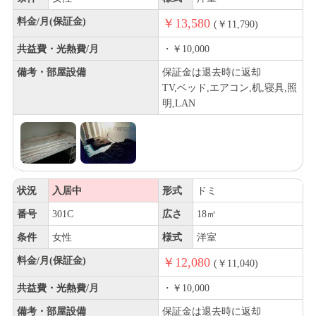
料金/月(保証金)
￥13,580
(￥11,790)
共益費・光熱費/月
・￥10,000
備考・部屋設備
保証金は退去時に返却
TV,ベッド,エアコン,机,寝具,照
明,LAN
状況
入居中
形式
ドミ
番号
301C
広さ
18㎡
条件
女性
様式
洋室
料金/月(保証金)
￥12,080
(￥11,040)
共益費・光熱費/月
・￥10,000
備考・部屋設備
保証金は退去時に返却