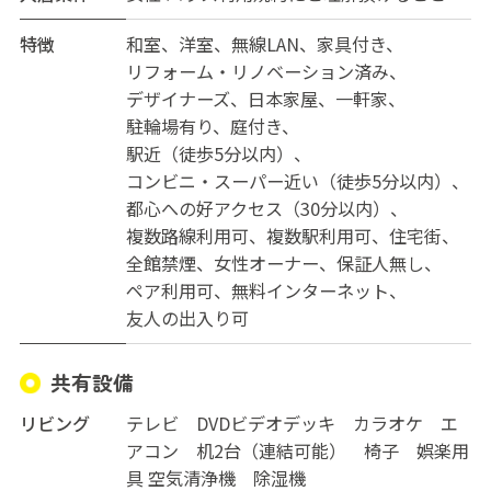
※外国人の方の入居も可能です。
※全室鍵付き
特徴
和室
洋室
無線LAN
家具付き
※共益費内訳（電気・ガス・水道・wifi・ｲﾝﾀｰﾈｯﾄ
リフォーム・リノベーション済み
LAN・NHK・町内会費・火災保険・什器備品・ｺﾞﾐ袋
デザイナーズ
日本家屋
一軒家
・管理清掃料の全て）
駐輪場有り
庭付き
※契約には保証人の必要はありません。
駅近（徒歩5分以内）
※鍵管理デポジット費が0.5カ月分
コンビニ・スーパー近い（徒歩5分以内）
※屋外に喫煙所あります。
都心への好アクセス（30分以内）
※レンタル自転車（無料）は2台あります。
複数路線利用可
複数駅利用可
住宅街
※従来より年齢の制限は無く丁寧に対応致します。
全館禁煙
女性オーナー
保証人無し
※友丘は女性専用・金山・飯塚は男女共用となります。
ペア利用可
無料インターネット
※つばさフロートシリーズは国土交通大臣の賃貸住宅管
友人の出入り可
理業の許可を受けた企業が自己所有で運営しています。
共有設備
リビング
テレビ DVDビデオデッキ カラオケ エ
アコン 机2台（連結可能） 椅子 娯楽用
具 空気清浄機 除湿機