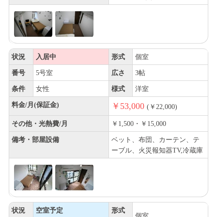
状況
入居中
形式
個室
番号
5号室
広さ
3帖
条件
女性
様式
洋室
料金/月(保証金)
￥53,000
(￥22,000)
その他・光熱費/月
￥1,500・￥15,000
備考・部屋設備
ベット、布団、カーテン、テ
ーブル、火災報知器TV,冷蔵庫
状況
空室予定
形式
個室