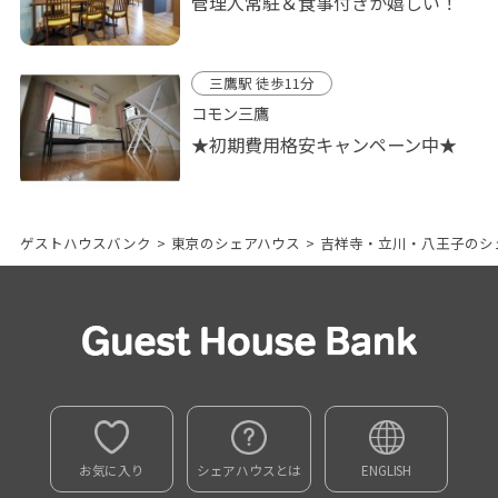
管理人常駐＆食事付きが嬉しい！
三鷹駅 徒歩11分
コモン三鷹
★初期費用格安キャンペーン中★
ゲストハウスバンク
>
東京のシェアハウス
>
吉祥寺・立川・八王子のシ
お気に入り
シェアハウスとは
ENGLISH