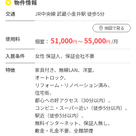
物件情報
交通
JR中央線 武蔵小金井駅 徒歩5分
地図で見る
使用料
51,000
55,000
個室：
～
/月
円
円
入居条件
女性
保証人、保証会社不要
特徴
家具付き
無線LAN
洋室
オートロック
リフォーム・リノベーション済み
住宅街
都心への好アクセス（30分以内）
コンビニ・スーパー近い（徒歩5分以内）
駅近（徒歩5分以内）
無料インターネット
保証人無し
敷金・礼金不要
全館禁煙