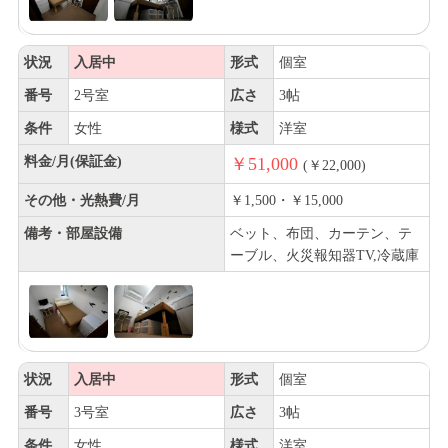
状況
入居中
形式
個室
番号
2号室
広さ
3帖
条件
女性
様式
洋室
料金/月(保証金)
￥51,000
(￥22,000)
その他・光熱費/月
￥1,500・￥15,000
備考・部屋設備
ベット、布団、カーテン、テ
ーブル、火災報知器TV,冷蔵庫
状況
入居中
形式
個室
番号
3号室
広さ
3帖
条件
女性
様式
洋室