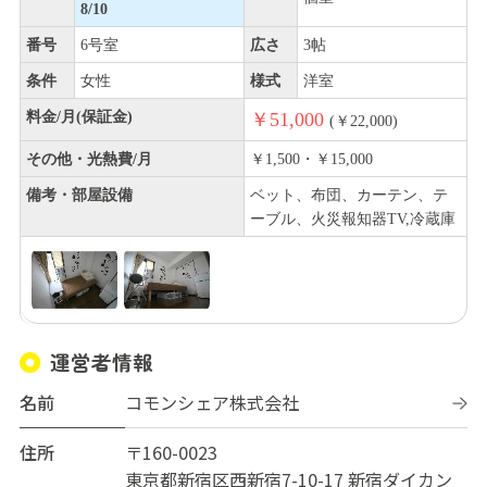
8/10
番号
6号室
広さ
3帖
条件
女性
様式
洋室
料金/月(保証金)
￥51,000
(￥22,000)
その他・光熱費/月
￥1,500・￥15,000
備考・部屋設備
ベット、布団、カーテン、テ
ーブル、火災報知器TV,冷蔵庫
運営者情報
名前
コモンシェア株式会社
住所
〒160-0023
東京都新宿区西新宿7-10-17 新宿ダイカン