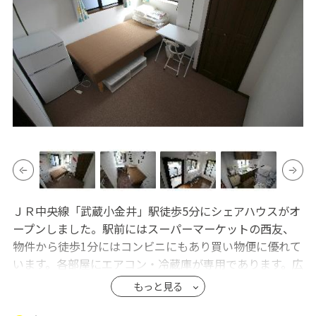
ＪＲ中央線「武蔵小金井」駅徒歩5分にシェアハウスがオ
ープンしました。駅前にはスーパーマーケットの西友、
物件から徒歩1分にはコンビニにもあり買い物便に優れて
います。各部屋にエアコン・冷蔵庫が専用であります。広
いルーフバルコニーは解放感もあり、おススメのシェア
もっと見る
ハウスです！