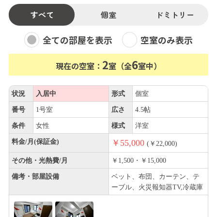
すべて
個室
ドミトリー
全ての部屋を表示
空室のみ表示
2
6
現在の空室：
室（全
室中）
状況
入居中
形式
個室
番号
1号室
広さ
4.5帖
条件
女性
様式
洋室
料金/月(保証金)
￥55,000
(￥22,000)
その他・光熱費/月
￥1,500・￥15,000
備考・部屋設備
ベット、布団、カーテン、テ
ーブル、火災報知器TV,冷蔵庫