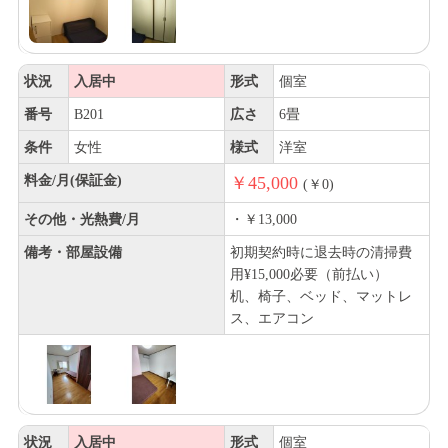
状況
入居中
形式
個室
番号
B201
広さ
6畳
条件
女性
様式
洋室
料金/月(保証金)
￥45,000
(￥0)
その他・光熱費/月
・￥13,000
備考・部屋設備
初期契約時に退去時の清掃費
用¥15,000必要（前払い）
机、椅子、ベッド、マットレ
ス、エアコン
状況
入居中
形式
個室