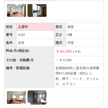
状況
入居中
形式
個室
番号
A202
広さ
6畳
条件
女性
様式
洋室
料金/月(保証金)
￥46,000
(￥0)
その他・光熱費/月
・￥13,000
備考・部屋設備
初期契約時に退去時の清掃費
用¥15,000必要（前払い）
机、椅子、ベッド、マットレ
ス、エアコン