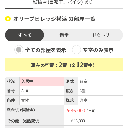
駐輪場 (自転車、バイク) あり
オリーブビレッジ横浜 の部屋一覧
すべて
個室
ドミトリー
全ての部屋を表示
空室のみ表示
2
12
現在の空室：
室（全
室中）
状況
入居中
形式
個室
番号
A101
広さ
6畳
条件
女性
様式
洋室
料金/月(保証金)
￥46,000
(￥0)
その他・光熱費/月
・￥13,000