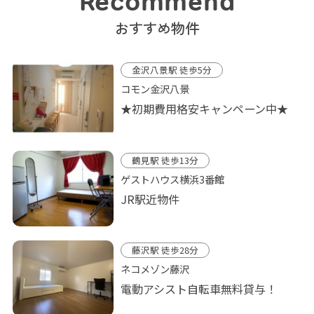
Recommend
おすすめ物件
金沢八景駅 徒歩5分
コモン金沢八景
★初期費用格安キャンペーン中★
鶴見駅 徒歩13分
ゲストハウス横浜3番館
JR駅近物件
藤沢駅 徒歩28分
ネコメゾン藤沢
電動アシスト自転車無料貸与！