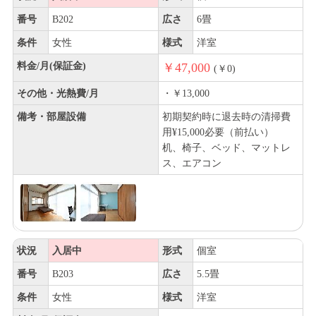
番号
B202
広さ
6畳
条件
女性
様式
洋室
料金/月(保証金)
￥47,000
(￥0)
その他・光熱費/月
・￥13,000
備考・部屋設備
初期契約時に退去時の清掃費
用¥15,000必要（前払い）
机、椅子、ベッド、マットレ
ス、エアコン
状況
入居中
形式
個室
番号
B203
広さ
5.5畳
条件
女性
様式
洋室