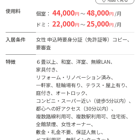
都会で便利な場所に住みながら、田舎のように静かに暮
らしたい【大人の女性】にオススメのシェアハウスで
使用料
44,000
48,000
個室：
～
/月
円
円
す。
22,000
25,000
ドミ：
～
/月
円
円
敷地内にタイプの異なる２棟のハウスがあり、どちらの
ハウスも行き来は自由！たくさんの方との交流も楽しめ
入居条件
女性
申込時要身分証（免許証等）コピー、
ます。
要審査
さらに産地直送お米食べ放題付♪どれだけ食べても無料
です。節約したお金はどうぞご自分のために使ってくだ
特徴
６畳以上
和室
洋室
無線LAN
さい。
家具付き
横浜ビジネスパークにお勤めの方や学生さんもどうぞ。
リフォーム・リノベーション済み
百聞は一見にしかず、ご見学大歓迎です。お気軽にお問
一軒家
駐輪場有り
テラス・屋上有り
い合わせください。
庭付き
オートロック
コンビニ・スーパー近い（徒歩5分以内）
都心への好アクセス（30分以内）
複数路線利用可
複数駅利用可
住宅街
全館禁煙
女性オーナー
敷金・礼金不要
保証人無し
ペア利用可
無料インターネット