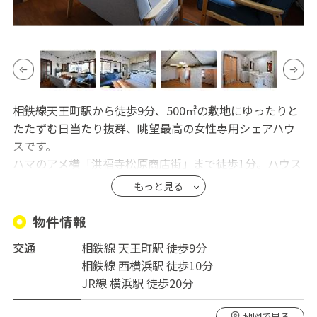
相鉄線天王町駅から徒歩9分、500㎡の敷地にゆったりと
たたずむ日当たり抜群、眺望最高の女性専用シェアハウ
スです。
ハマのアメ横「洪福寺松原商店街」まで徒歩1分。ハウス
は駅から賑やかな商店街を通り抜けたすぐ先にありま
もっと見る
す。
ビッグターミナル横浜駅までも徒歩圏内でアクセスよ
物件情報
し！都内に通勤されている方もたくさんいらっしゃいま
交通
相鉄線 天王町駅 徒歩9分
す。
相鉄線 西横浜駅 徒歩10分
ハウスの雰囲気は、なんだかジブリみたい！？南側にあ
JR線 横浜駅 徒歩20分
る広～いお庭では四季折々たくさんの草花（たまに小動
物）がみなさんを楽しませてくれると思います。
地図で見る