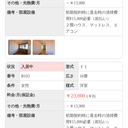
その他・光熱費/月
・￥13,000
備考・部屋設備
初期契約時に退去時の清掃費
用¥15,000必要（前払い）
２畳ハウス、マットレス、エ
アコン
状況
入居中
形式
ドミ
番号
B103
広さ
16畳
条件
女性
様式
洋室
料金/月(保証金)
￥23,000
(￥0)
その他・光熱費/月
・￥13,000
備考・部屋設備
初期契約時に退去時の清掃費
用¥15,000必要（前払い）