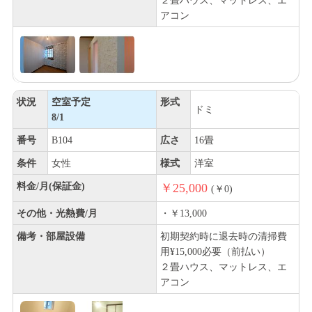
２畳ハウス、マットレス、エ
アコン
状況
空室予定
形式
ドミ
8/1
番号
B104
広さ
16畳
条件
女性
様式
洋室
料金/月(保証金)
￥25,000
(￥0)
その他・光熱費/月
・￥13,000
備考・部屋設備
初期契約時に退去時の清掃費
用¥15,000必要（前払い）
２畳ハウス、マットレス、エ
アコン