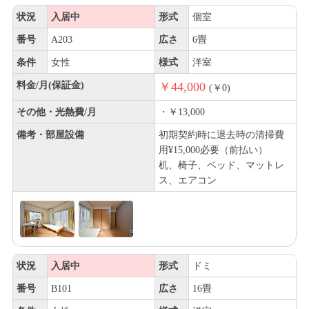
状況
入居中
形式
個室
番号
A203
広さ
6畳
条件
女性
様式
洋室
料金/月(保証金)
￥44,000
(￥0)
その他・光熱費/月
・￥13,000
備考・部屋設備
初期契約時に退去時の清掃費
用¥15,000必要（前払い）
机、椅子、ベッド、マットレ
ス、エアコン
状況
入居中
形式
ドミ
番号
B101
広さ
16畳