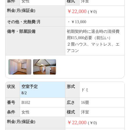
条件
女性
様式
洋室
料金/月(保証金)
￥22,000
(￥0)
その他・光熱費/月
・￥13,000
備考・部屋設備
初期契約時に退去時の清掃費
用¥15,000必要（前払い）
２畳ハウス、マットレス、エ
アコン
状況
空室予定
形式
ドミ
8/2
番号
B102
広さ
16畳
条件
女性
様式
洋室
料金/月(保証金)
￥22,000
(￥0)