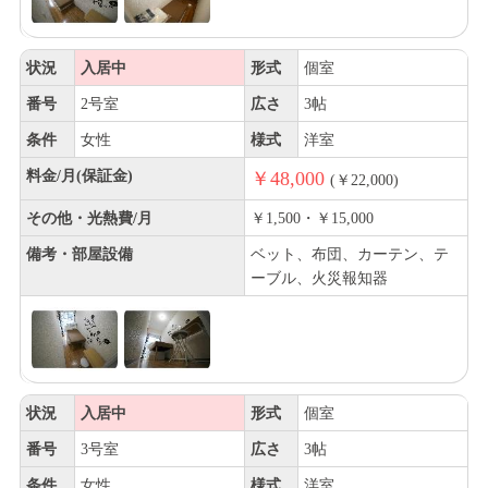
状況
入居中
形式
個室
番号
2号室
広さ
3帖
条件
女性
様式
洋室
料金/月(保証金)
￥48,000
(￥22,000)
その他・光熱費/月
￥1,500・￥15,000
備考・部屋設備
ベット、布団、カーテン、テ
ーブル、火災報知器
状況
入居中
形式
個室
番号
3号室
広さ
3帖
条件
女性
様式
洋室