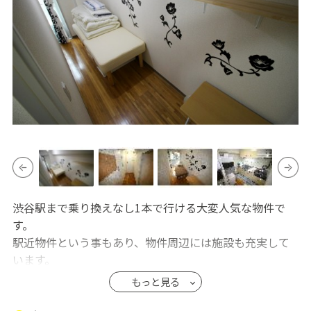
渋谷駅まで乗り換えなし1本で行ける大変人気な物件で
す。
駅近物件という事もあり、物件周辺には施設も充実して
います。
また、マンションタイプのシェアハウスですのでオート
もっと見る
ロック完備でセキュリティーも安心です。