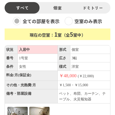
すべて
個室
ドミトリー
全ての部屋を表示
空室のみ表示
1
5
現在の空室：
室（全
室中）
状況
入居中
形式
個室
番号
1号室
広さ
3帖
条件
女性
様式
洋室
料金/月(保証金)
￥48,000
(￥22,000)
その他・光熱費/月
￥1,500・￥15,000
備考・部屋設備
ベット、布団、カーテン、テ
ーブル、火災報知器