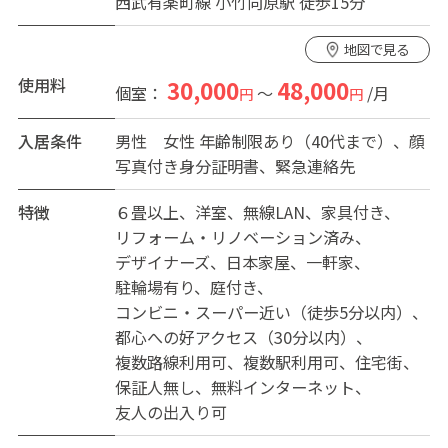
西武有楽町線 小竹向原駅 徒歩15分
・保証金は退去時に50%を償却いたします
地図で見る
使用料
30,000
48,000
個室：
～
/月
円
円
入居条件
男性
女性
年齢制限あり（40代まで）、顔
写真付き身分証明書、緊急連絡先
特徴
６畳以上
洋室
無線LAN
家具付き
リフォーム・リノベーション済み
デザイナーズ
日本家屋
一軒家
駐輪場有り
庭付き
コンビニ・スーパー近い（徒歩5分以内）
都心への好アクセス（30分以内）
複数路線利用可
複数駅利用可
住宅街
保証人無し
無料インターネット
友人の出入り可