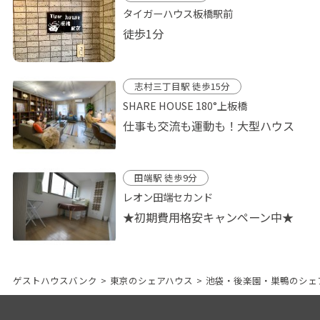
タイガーハウス板橋駅前
徒歩1分
志村三丁目駅 徒歩15分
SHARE HOUSE 180°上板橋
仕事も交流も運動も！大型ハウス
田端駅 徒歩9分
レオン田端セカンド
★初期費用格安キャンペーン中★
ゲストハウスバンク
>
東京のシェアハウス
>
池袋・後楽園・巣鴨のシェ