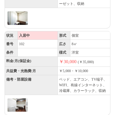
ーゼット、収納
状況
入居中
形式
個室
番号
102
広さ
8㎡
条件
様式
洋室
料金/月(保証金)
￥30,000
(￥35,000)
共益費・光熱費/月
￥5,000・￥10,000
備考・部屋設備
ベッド、エアコン、TV端子、
WIFI、有線インターネット、
冷蔵庫、カラーラック、収納