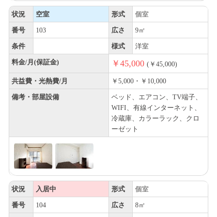
状況
空室
形式
個室
番号
103
広さ
9㎡
条件
様式
洋室
料金/月(保証金)
￥45,000
(￥45,000)
共益費・光熱費/月
￥5,000・￥10,000
備考・部屋設備
ベッド、エアコン、TV端子、
WIFI、有線インターネット、
冷蔵庫、カラーラック、クロ
ーゼット
状況
入居中
形式
個室
番号
104
広さ
8㎡