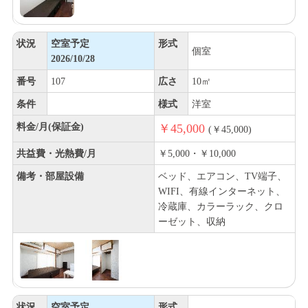
状況
空室予定
形式
個室
2026/10/28
番号
107
広さ
10㎡
条件
様式
洋室
料金/月(保証金)
￥45,000
(￥45,000)
共益費・光熱費/月
￥5,000・￥10,000
備考・部屋設備
ベッド、エアコン、TV端子、
WIFI、有線インターネット、
冷蔵庫、カラーラック、クロ
ーゼット、収納
状況
空室予定
形式