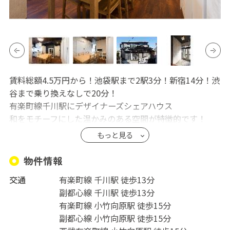
賃料総額4.5万円から！池袋駅まで2駅3分！新宿14分！渋
谷まで乗り換えなしで20分！
有楽町線千川駅にデザイナーズシェアハウス
和をモチーフにした温かみのある空間が特徴的です！
全室完全個室でプライベートも充実！
もっと見る
各個室有線インターネット、冷蔵庫も完備しておりま
す。
物件情報
スーパー「よしや」、100円ショップ「ダイソー」、ドラ
交通
有楽町線 千川駅 徒歩13分
ックストア「トモズ」が隣接しており、日常的な買い出
副都心線 千川駅 徒歩13分
しにも便利です！
有楽町線 小竹向原駅 徒歩15分
ぜひ一度ご内見ください！
副都心線 小竹向原駅 徒歩15分