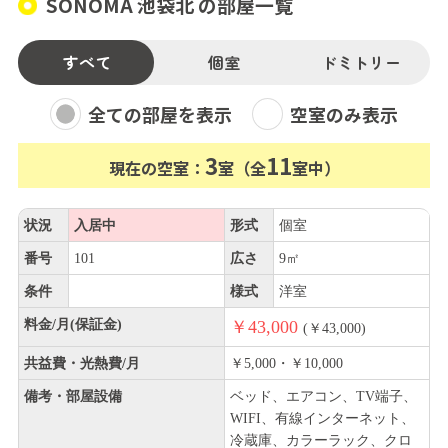
SONOMA 池袋北 の部屋一覧
すべて
個室
ドミトリー
全ての部屋を表示
空室のみ表示
3
11
現在の空室：
室（全
室中）
状況
入居中
形式
個室
番号
101
広さ
9㎡
条件
様式
洋室
料金/月(保証金)
￥43,000
(￥43,000)
共益費・光熱費/月
￥5,000・￥10,000
備考・部屋設備
ベッド、エアコン、TV端子、
WIFI、有線インターネット、
冷蔵庫、カラーラック、クロ