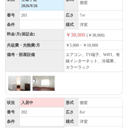
個室
2026/9/26
番号
201
広さ
7㎡
条件
様式
洋室
料金/月(保証金)
￥38,000
(￥38,000)
共益費・光熱費/月
￥5,000・￥10,000
備考・部屋設備
エアコン、TV端子、WIFI、有
線インターネット、冷蔵庫、
カラーラック
状況
入居中
形式
個室
番号
202
広さ
8㎡
条件
様式
洋室