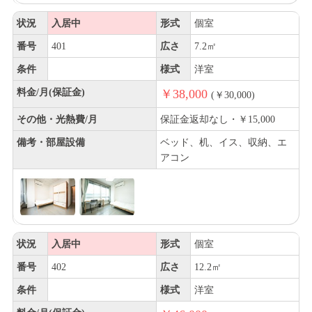
状況
入居中
形式
個室
番号
401
広さ
7.2㎡
条件
様式
洋室
料金/月(保証金)
￥38,000
(￥30,000)
その他・光熱費/月
保証金返却なし・￥15,000
備考・部屋設備
ベッド、机、イス、収納、エ
アコン
状況
入居中
形式
個室
番号
402
広さ
12.2㎡
条件
様式
洋室