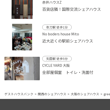
赤井ハウスZ
百貨店隣！国際交流シェアハウス
弥刀駅 徒歩1分
No boders house Mito
近大近くの駅前シェアハウス
矢田駅 徒歩5分
CYCLE YARD 大阪
全部屋個室 トイレ・洗面付
ゲストハウスバンク
>
関西のシェアハウス
>
大阪のシェアハウス
>
gre