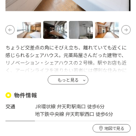
ちょうど交差点の角にそびえ立ち、離れていても近くに
感じられるシェアハウス。元薬局屋さんだった建物で、
リノベーション・シェアハウスの２号棟。駅やお店も近
く、アーバンライフを送りたい若者には便利な住みかに
なりそうです。四角と三角。無難にいくか、トガってみ
もっと見る
るか。部屋の形も様々で、部屋選びだけでも楽しめま
す。広い屋上もあり、夏は友人たちと楽しい時間を過ご
物件情報
したり。色々な個性が１つになったシェアハウスです。
交通
JR環状線 弁天町駅南口 徒歩6分
地下鉄中央線 弁天町駅西口 徒歩6分
地図で見る