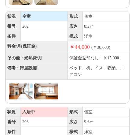
状況
空室
形式
個室
番号
202
広さ
8.2㎡
条件
様式
洋室
料金/月(保証金)
￥44,000
(￥30,000)
その他・光熱費/月
保証金返却なし・￥15,000
備考・部屋設備
ベッド、机、イス、収納、エ
アコン
状況
入居中
形式
個室
番号
203
広さ
9.6㎡
条件
様式
洋室