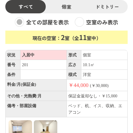
すべて
個室
ドミトリー
全ての部屋を表示
空室のみ表示
2
11
現在の空室：
室（全
室中）
状況
入居中
形式
個室
番号
201
広さ
10.1㎡
条件
様式
洋室
料金/月(保証金)
￥44,000
(￥30,000)
その他・光熱費/月
保証金返却なし・￥15,000
備考・部屋設備
ベッド、机、イス、収納、エ
アコン