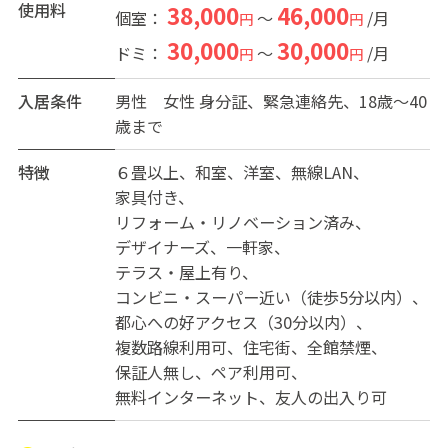
使用料
38,000
46,000
個室：
～
/月
円
円
30,000
30,000
ドミ：
～
/月
円
円
入居条件
男性
女性
身分証、緊急連絡先、18歳～40
歳まで
特徴
６畳以上
和室
洋室
無線LAN
家具付き
リフォーム・リノベーション済み
デザイナーズ
一軒家
テラス・屋上有り
コンビニ・スーパー近い（徒歩5分以内）
都心への好アクセス（30分以内）
複数路線利用可
住宅街
全館禁煙
保証人無し
ペア利用可
無料インターネット
友人の出入り可