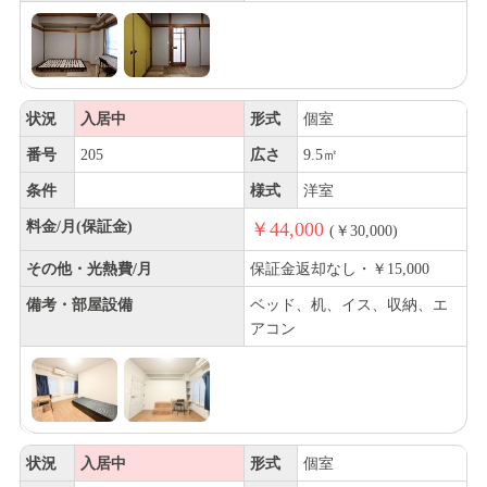
状況
入居中
形式
個室
番号
205
広さ
9.5㎡
条件
様式
洋室
料金/月(保証金)
￥44,000
(￥30,000)
その他・光熱費/月
保証金返却なし・￥15,000
備考・部屋設備
ベッド、机、イス、収納、エ
アコン
状況
入居中
形式
個室