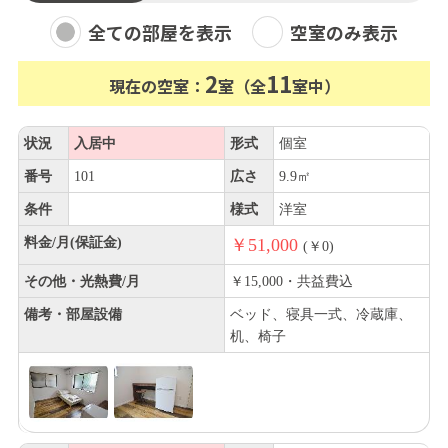
全ての部屋を表示
空室のみ表示
2
11
現在の空室：
室（全
室中）
状況
入居中
形式
個室
番号
101
広さ
9.9㎡
条件
様式
洋室
料金/月(保証金)
￥51,000
(￥0)
その他・光熱費/月
￥15,000・共益費込
備考・部屋設備
ベッド、寝具一式、冷蔵庫、
机、椅子