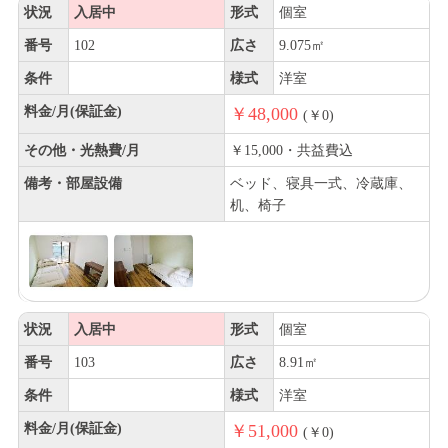
状況
入居中
形式
個室
番号
102
広さ
9.075㎡
条件
様式
洋室
料金/月(保証金)
￥48,000
(￥0)
その他・光熱費/月
￥15,000・共益費込
備考・部屋設備
ベッド、寝具一式、冷蔵庫、
机、椅子
状況
入居中
形式
個室
番号
103
広さ
8.91㎡
条件
様式
洋室
料金/月(保証金)
￥51,000
(￥0)