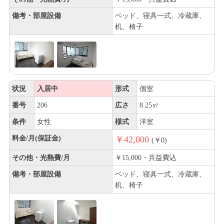
備考・部屋設備
ベッド、寝具一式、冷蔵庫、
机、椅子
状況
入居中
形式
個室
番号
206
広さ
8.25㎡
条件
女性
様式
洋室
料金/月(保証金)
￥42,000
(￥0)
その他・光熱費/月
￥15,000・共益費込
備考・部屋設備
ベッド、寝具一式、冷蔵庫、
机、椅子