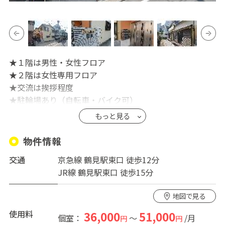
★１階は男性・女性フロア
★２階は女性専用フロア
★交流は挨拶程度
★駐輪場あり（自転車・バイク可）
★WIFI・有線に対応（NURO導入済み）
もっと見る
★寝具３点セット新品
★個室鍵付き、冷蔵庫など設置
物件情報
★お庭・バルコニー付きで乾燥機いらず
交通
京急線 鶴見駅東口 徒歩12分
★洗濯機×２ 洗面所×２ トイレ×２ シャワールー
JR線 鶴見駅東口 徒歩15分
ム×２
★電子レンジ、炊飯器、電気ケトル
地図で見る
★食器類、調理器具類、ティシュなどの消耗品もご用意
使用料
36,000
51,000
個室：
～
/月
円
円