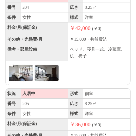
番号
204
広さ
8.25㎡
条件
女性
様式
洋室
料金/月(保証金)
￥42,000
(￥0)
その他・光熱費/月
￥15,000・共益費込
備考・部屋設備
ベッド、寝具一式、冷蔵庫、
机、椅子
状況
入居中
形式
個室
番号
205
広さ
8.25㎡
条件
女性
様式
洋室
料金/月(保証金)
￥36,000
(￥0)
その他・光熱費/月
￥15,000・共益費込