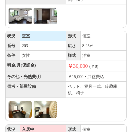
状況
空室
形式
個室
番号
203
広さ
8.25㎡
条件
女性
様式
洋室
料金/月(保証金)
￥36,000
(￥0)
その他・光熱費/月
￥15,000・共益費込
備考・部屋設備
ベッド、寝具一式、冷蔵庫、
机、椅子
状況
入居中
形式
個室