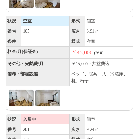
状況
空室
形式
個室
番号
105
広さ
8.91㎡
条件
様式
洋室
料金/月(保証金)
￥45,000
(￥0)
その他・光熱費/月
￥15,000・共益費込
備考・部屋設備
ベッド、寝具一式、冷蔵庫、
机、椅子
状況
入居中
形式
個室
番号
201
広さ
9.24㎡