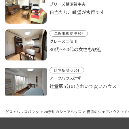
ブリーズ横須賀中央
日当たり、眺望が抜群です
二俣川駅 徒歩9分
グレース二俣川
30代〜50代の女性も歓迎
辻堂駅 徒歩5分
アークハウス辻堂
辻堂駅5分のきれいで安いハウス
ゲストハウスバンク
>
神奈川のシェアハウス
>
横浜のシェアハウス
>
P