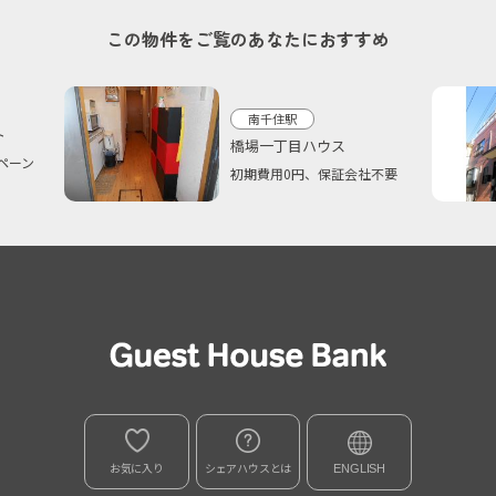
この物件をご覧のあなたにおすすめ
南千住駅
ト
橋場一丁目ハウス
ペーン
初期費用0円、保証会社不要
お気に入り
シェアハウスとは
ENGLISH