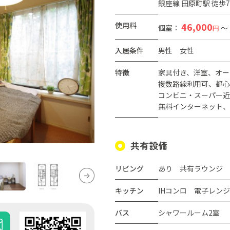
銀座線 田原町駅 徒歩
使用料
46,000
個室：
～
円
入居条件
男性
女性
特徴
家具付き
洋室
オー
複数路線利用可
都心
コンビニ・スーパー近
無料インターネット
共有設備
リビング
あり 共有ラウンジ
キッチン
IHコンロ 電子レン
バス
シャワールーム2室