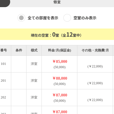
個室
全ての部屋を表示
空室のみ表示
0
12
現在の空室：
室（全
室中）
番号
条件
様式
料金/月(保証金)
その他・光熱費/月
￥85,000
101
洋室
(￥22,000)
(50,000)
￥88,000
201
洋室
(￥22,000)
(50,000)
￥87,000
202
洋室
(￥22,000)
(50,000)
￥87,000