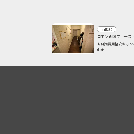
両国駅
コモン両国ファース
★初期費用格安キャン
中★