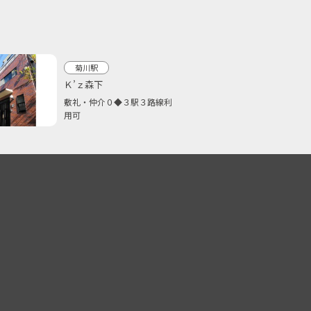
菊川駅
Ｋ’ｚ森下
敷礼・仲介０◆３駅３路線利
用可