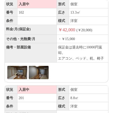
状況
入居中
形式
個室
番号
102
広さ
13.3㎡
条件
様式
洋室
料金/月(保証金)
￥42,000
(￥20,000)
その他・光熱費/月
・￥15,000
備考・部屋設備
保証金は退去時に10000円返
却。
エアコン、ベッド、机、椅子
状況
入居中
形式
個室
番号
201
広さ
8.8㎡
条件
様式
洋室