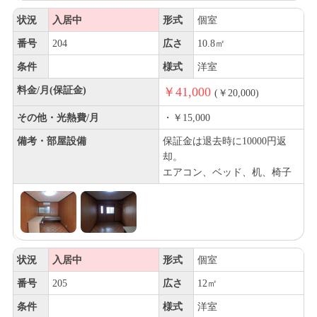
状況
入居中
形式
個室
番号
204
広さ
10.8㎡
条件
様式
洋室
料金/月(保証金)
￥41,000
(￥20,000)
その他・光熱費/月
・￥15,000
備考・部屋設備
保証金は退去時に10000円返
却。
エアコン、ベッド、机、椅子
状況
入居中
形式
個室
番号
205
広さ
12㎡
条件
様式
洋室