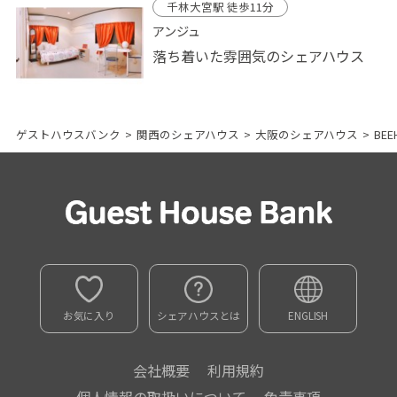
千林大宮駅 徒歩11分
アンジュ
落ち着いた雰囲気のシェアハウス
ゲストハウスバンク
>
関西のシェアハウス
>
大阪のシェアハウス
>
BEE
お気に入り
シェアハウスとは
ENGLISH
会社概要
利用規約
個人情報の取扱いについて
免責事項