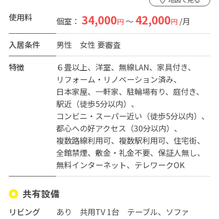
使用料
34,000
42,000
個室：
～
/月
円
円
入居条件
男性
女性
要審査
特徴
６畳以上
洋室
無線LAN
家具付き
リフォーム・リノベーション済み
日本家屋
一軒家
駐輪場有り
庭付き
駅近（徒歩5分以内）
コンビニ・スーパー近い（徒歩5分以内）
都心への好アクセス（30分以内）
複数路線利用可
複数駅利用可
住宅街
全館禁煙
敷金・礼金不要
保証人無し
無料インターネット
テレワークOK
共有設備
リビング
あり 共用TV 1台 テーブル、ソファ