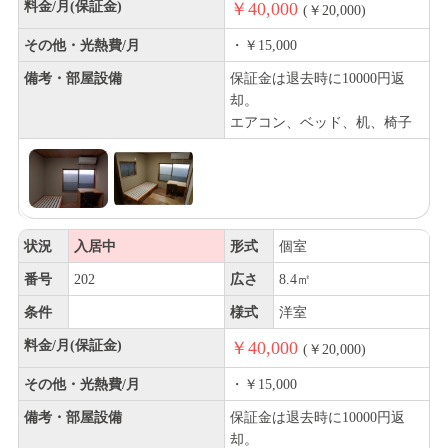
料金/月(保証金)
￥40,000
(￥20,000)
その他・光熱費/月
・￥15,000
備考・部屋設備
保証金は退去時に10000円返
却。
エアコン、ベッド、机、椅子
状況
入居中
形式
個室
番号
202
広さ
8.4㎡
条件
様式
洋室
料金/月(保証金)
￥40,000
(￥20,000)
その他・光熱費/月
・￥15,000
備考・部屋設備
保証金は退去時に10000円返
却。