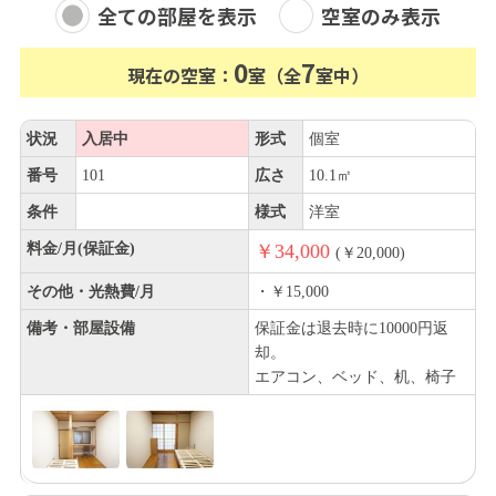
全ての部屋を表示
空室のみ表示
0
7
現在の空室：
室（全
室中）
状況
入居中
形式
個室
番号
101
広さ
10.1㎡
条件
様式
洋室
料金/月(保証金)
￥34,000
(￥20,000)
その他・光熱費/月
・￥15,000
備考・部屋設備
保証金は退去時に10000円返
却。
エアコン、ベッド、机、椅子