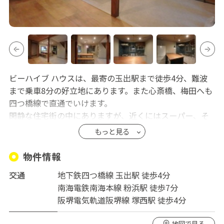
ビーハイブ ハウスは、最寄の玉出駅まで徒歩4分、難波
まで乗車8分の好立地にあります。また心斎橋、梅田へも
四つ橋線で直通でいけます。
閑静な住宅街の中にありますが、近くにはスーパー、そ
して隣駅まで続く長い商店街もあり、都会とローカルの
もっと見る
両方を楽しめます。
物件情報
交通
地下鉄四つ橋線 玉出駅 徒歩4分
南海電鉄南海本線 粉浜駅 徒歩7分
阪堺電気軌道阪堺線 塚西駅 徒歩4分
地図で見る