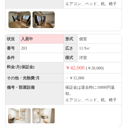
エアコン、ベッド、机、椅子
状況
入居中
形式
個室
番号
203
広さ
11.9㎡
条件
様式
洋室
料金/月(保証金)
￥42,000
(￥20,000)
その他・光熱費/月
・￥15,000
備考・部屋設備
保証金は退去時に10000円返
却。
エアコン、ベッド、机、椅子