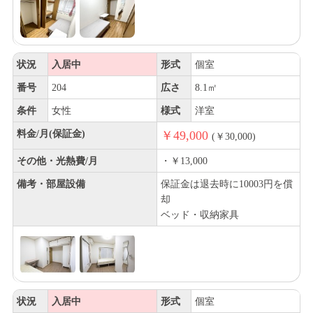
状況
入居中
形式
個室
番号
204
広さ
8.1㎡
条件
女性
様式
洋室
料金/月(保証金)
￥49,000
(￥30,000)
その他・光熱費/月
・￥13,000
備考・部屋設備
保証金は退去時に10003円を償
却
ベッド・収納家具
状況
入居中
形式
個室