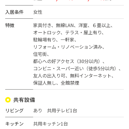
なくてとても便利です。まずは一度、実際の建物をご覧
ください。あなたらしい快適ライフを是非「亀戸プレジ
入居条件
女性
ール」と一緒に作っていきましょう！
特徴
家具付き
無線LAN
洋室
６畳以上
オートロック
テラス・屋上有り
駐輪場有り
一軒家
リフォーム・リノベーション済み
住宅街
都心への好アクセス（30分以内）
コンビニ・スーパー近い（徒歩5分以内）
友人の出入り可
無料インターネット
保証人無し
全館禁煙
共有設備
リビング
あり 共用テレビ1台
キッチン
共用キッチン1台