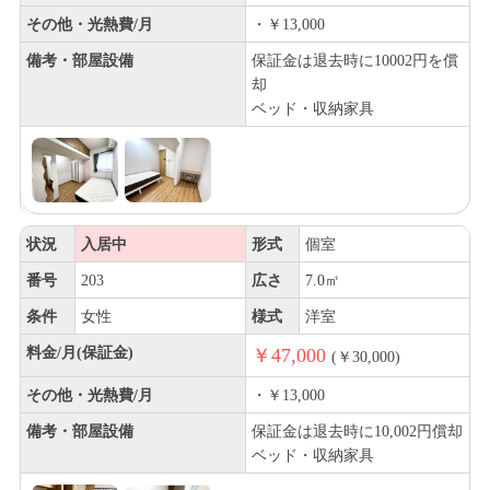
その他・光熱費/月
・￥13,000
備考・部屋設備
保証金は退去時に10002円を償
却
ベッド・収納家具
状況
入居中
形式
個室
番号
203
広さ
7.0㎡
条件
女性
様式
洋室
料金/月(保証金)
￥47,000
(￥30,000)
その他・光熱費/月
・￥13,000
備考・部屋設備
保証金は退去時に10,002円償却
ベッド・収納家具