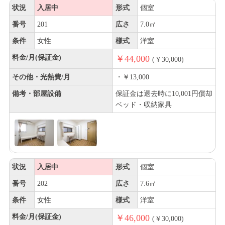
状況
入居中
形式
個室
番号
201
広さ
7.0㎡
条件
女性
様式
洋室
料金/月(保証金)
￥44,000
(￥30,000)
その他・光熱費/月
・￥13,000
備考・部屋設備
保証金は退去時に10,001円償却
ベッド・収納家具
状況
入居中
形式
個室
番号
202
広さ
7.6㎡
条件
女性
様式
洋室
料金/月(保証金)
￥46,000
(￥30,000)