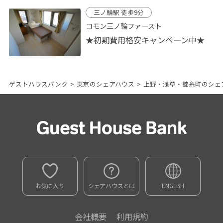
三ノ輪駅 徒歩9分
コモン三ノ輪ファースト
★初期費用格安キャンペーン中★
ゲストハウスバンク
>
東京のシェアハウス
>
上野・浅草・錦糸町のシェ
お気に入り
シェアハウスとは
ENGLISH
会社概要
利用規約