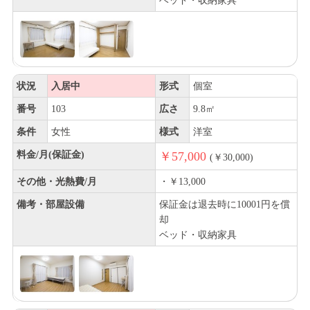
ベッド・収納家具
状況
入居中
形式
個室
番号
103
広さ
9.8㎡
条件
女性
様式
洋室
料金/月(保証金)
￥57,000
(￥30,000)
その他・光熱費/月
・￥13,000
備考・部屋設備
保証金は退去時に10001円を償
却
ベッド・収納家具