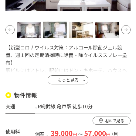
【新型コロナウイルス対策：アルコール除菌ジェル設
置、週１回の定期清掃時に除菌・除ウイルススプレー塗
布】
駅ビルにはアトレ、駅前にはドン・キホーテ、ハウスへ
続く大通りにはずっと商店街が広がっています。ハウス
もっと見る
から１分の場所にスーパーがあり、女性の1人暮らしには
とにかく便利！JR総武線「亀戸」駅からは、山手線「秋
物件情報
葉原」まで4駅、新宿へも直通です。バスの路線も多く、
交通
JR総武線 亀戸駅 徒歩10分
浅草や築地などへもアクセス良好です。ハウスはまるで実
家に帰ってきたようなアットホームな雰囲気ですが、玄
地図で見る
関や各居室の鍵は、暗証番号式のタッチパネル方式を採
用しており、セキュリティも万全。鍵を持ち歩く必要も
使用料
39,000
57,000
個室：
～
/月
円
円