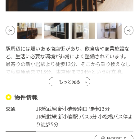
駅周辺には賑いある商店街があり、飲食店や商業施設な
ど、生活に必要な環境が非常によく整備されています。
最寄りの新小岩駅より徒歩13分、そこから乗り換えなし
で秋葉原駅まで15分、東京駅まで24分という好立地。
物件自体は繁華街から少し離れた閑静な住宅街の中にあ
もっと見る
ります。2階建ての一軒家タイプで、お部屋も7室と多す
ぎず、ゆったりした広めのリビングと、大きめの収納が
物件情報
ある個室で快適な生活を楽しむことができます。
交通
JR総武線 新小岩駅南口 徒歩13分
※退去時、保証金は退室手数料として15,000円償却
JR総武線 新小岩駅 バス5分 小松橋バス停よ
り徒歩5分
地図で見る