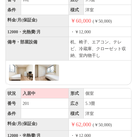
条件
様式
洋室
料金/月(保証金)
￥60,000
(￥50,000)
12000・光熱費/月
・￥12,000
備考・部屋設備
机、椅子、エアコン、テレ
ビ、冷蔵庫、クローゼット収
納、室内物干し
状況
入居中
形式
個室
番号
201
広さ
5.3畳
条件
様式
洋室
料金/月(保証金)
￥62,000
(￥50,000)
12000・光熱費/月
・￥12,000