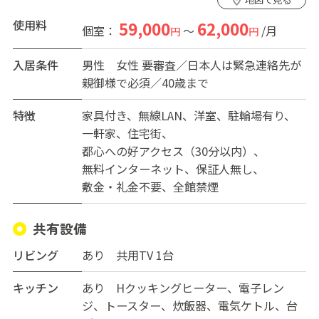
使用料
59,000
62,000
個室：
～
/月
円
円
入居条件
男性
女性
要審査／日本人は緊急連絡先が
親御様で必須／40歳まで
特徴
家具付き
無線LAN
洋室
駐輪場有り
一軒家
住宅街
都心への好アクセス（30分以内）
無料インターネット
保証人無し
敷金・礼金不要
全館禁煙
共有設備
リビング
あり 共用TV 1台
キッチン
あり Hクッキングヒーター、電子レン
ジ、トースター、炊飯器、電気ケトル、台