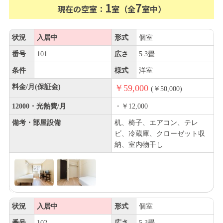
1
7
現在の空室：
室（全
室中）
状況
入居中
形式
個室
番号
101
広さ
5.3畳
条件
様式
洋室
料金/月(保証金)
￥59,000
(￥50,000)
12000・光熱費/月
・￥12,000
備考・部屋設備
机、椅子、エアコン、テレ
ビ、冷蔵庫、クローゼット収
納、室内物干し
状況
入居中
形式
個室
番号
102
広さ
5.3畳