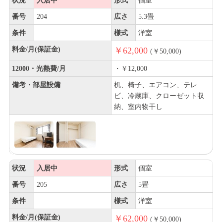
状況
入居中
形式
個室
番号
204
広さ
5.3畳
条件
様式
洋室
料金/月(保証金)
￥62,000
(￥50,000)
12000・光熱費/月
・￥12,000
備考・部屋設備
机、椅子、エアコン、テレ
ビ、冷蔵庫、クローゼット収
納、室内物干し
状況
入居中
形式
個室
番号
205
広さ
5畳
条件
様式
洋室
料金/月(保証金)
￥62,000
(￥50,000)