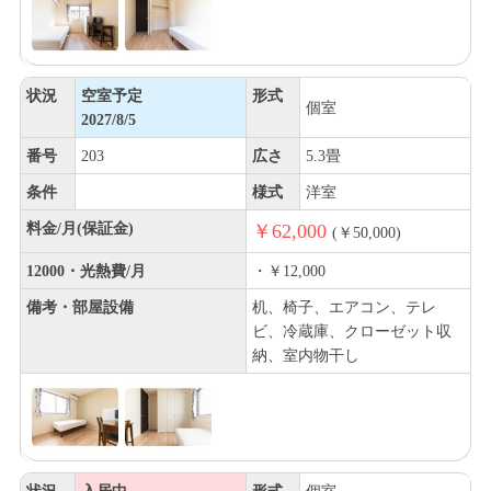
状況
空室予定
形式
個室
2027/8/5
番号
203
広さ
5.3畳
条件
様式
洋室
料金/月(保証金)
￥62,000
(￥50,000)
12000・光熱費/月
・￥12,000
備考・部屋設備
机、椅子、エアコン、テレ
ビ、冷蔵庫、クローゼット収
納、室内物干し