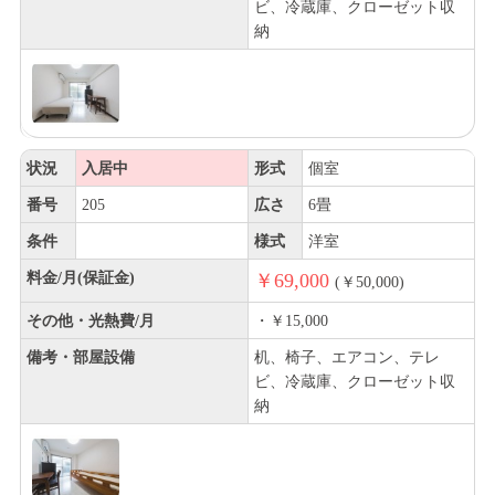
ビ、冷蔵庫、クローゼット収
納
状況
入居中
形式
個室
番号
205
広さ
6畳
条件
様式
洋室
料金/月(保証金)
￥69,000
(￥50,000)
その他・光熱費/月
・￥15,000
備考・部屋設備
机、椅子、エアコン、テレ
ビ、冷蔵庫、クローゼット収
納