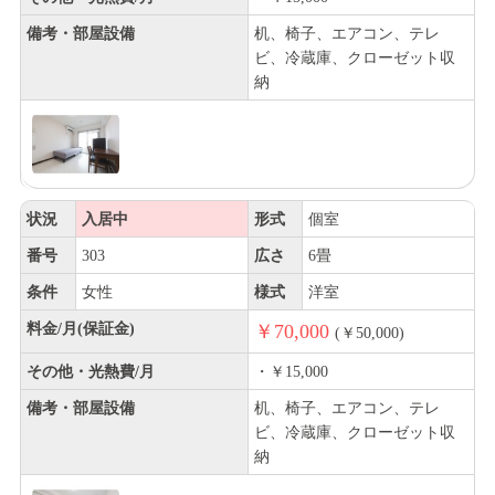
備考・部屋設備
机、椅子、エアコン、テレ
ビ、冷蔵庫、クローゼット収
納
状況
入居中
形式
個室
番号
303
広さ
6畳
条件
女性
様式
洋室
料金/月(保証金)
￥70,000
(￥50,000)
その他・光熱費/月
・￥15,000
備考・部屋設備
机、椅子、エアコン、テレ
ビ、冷蔵庫、クローゼット収
納