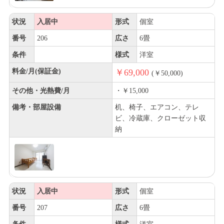
状況
入居中
形式
個室
番号
206
広さ
6畳
条件
様式
洋室
料金/月(保証金)
￥69,000
(￥50,000)
その他・光熱費/月
・￥15,000
備考・部屋設備
机、椅子、エアコン、テレ
ビ、冷蔵庫、クローゼット収
納
状況
入居中
形式
個室
番号
207
広さ
6畳