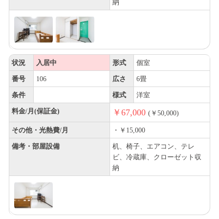
納
状況
入居中
形式
個室
番号
106
広さ
6畳
条件
様式
洋室
料金/月(保証金)
￥67,000
(￥50,000)
その他・光熱費/月
・￥15,000
備考・部屋設備
机、椅子、エアコン、テレ
ビ、冷蔵庫、クローゼット収
納