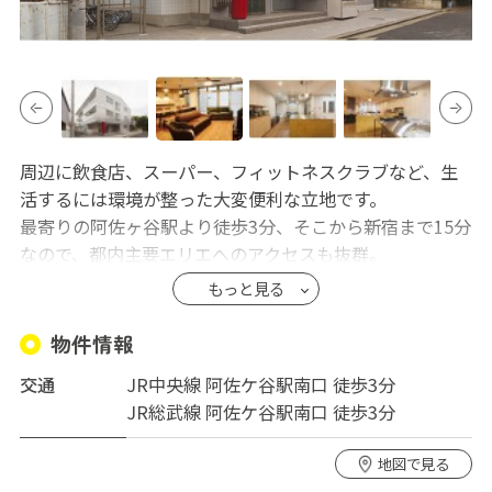
周辺に飲食店、スーパー、フィットネスクラブなど、生
活するには環境が整った大変便利な立地です。
最寄りの阿佐ヶ谷駅より徒歩3分、そこから新宿まで15分
なので、都内主要エリエへのアクセスも抜群。
物件は地下1階、地上3階建てのリノベーション物件で、3
もっと見る
階のみ女性専用フロアとなっています。
主な共有部が揃う地下は、フィットネススペースを設
物件情報
け、シャワールームも男女で分かれており、ちょっとし
交通
JR中央線 阿佐ケ谷駅南口 徒歩3分
たジムとしても使用できます。リビングはカフェをイメ
JR総武線 阿佐ケ谷駅南口 徒歩3分
ージ。一人で作業できるカウンタースペースや、皆でゆ
っくり過ごせるソファで用途を使い分けて過ごすことが
地図で見る
できます。