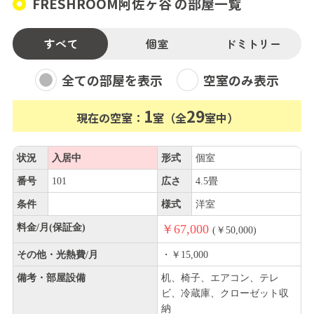
FRESHROOM阿佐ヶ谷 の部屋一覧
すべて
個室
ドミトリー
全ての部屋を表示
空室のみ表示
1
29
現在の空室：
室（全
室中）
状況
入居中
形式
個室
番号
101
広さ
4.5畳
条件
様式
洋室
料金/月(保証金)
￥67,000
(￥50,000)
その他・光熱費/月
・￥15,000
備考・部屋設備
机、椅子、エアコン、テレ
ビ、冷蔵庫、クローゼット収
納