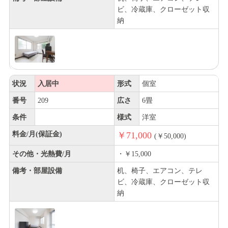
ビ、冷蔵庫、クローゼット収
納
状況
入居中
形式
個室
番号
209
広さ
6畳
条件
様式
洋室
料金/月(保証金)
￥71,000
(￥50,000)
その他・光熱費/月
・￥15,000
備考・部屋設備
机、椅子、エアコン、テレ
ビ、冷蔵庫、クローゼット収
納