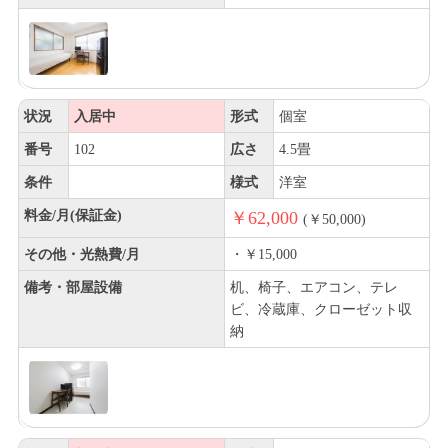
状況
入居中
形式
個室
番号
102
広さ
4.5畳
条件
様式
洋室
料金/月(保証金)
￥62,000
(￥50,000)
その他・光熱費/月
・￥15,000
備考・部屋設備
机、椅子、エアコン、テレ
ビ、冷蔵庫、クローゼット収
納