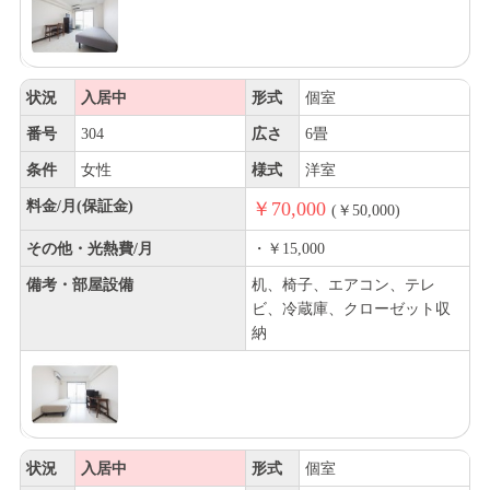
状況
入居中
形式
個室
番号
304
広さ
6畳
条件
女性
様式
洋室
料金/月(保証金)
￥70,000
(￥50,000)
その他・光熱費/月
・￥15,000
備考・部屋設備
机、椅子、エアコン、テレ
ビ、冷蔵庫、クローゼット収
納
状況
入居中
形式
個室