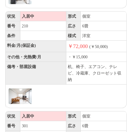
状況
入居中
形式
個室
番号
210
広さ
6畳
条件
様式
洋室
料金/月(保証金)
￥72,000
(￥50,000)
その他・光熱費/月
・￥15,000
備考・部屋設備
机、椅子、エアコン、テレ
ビ、冷蔵庫、クローゼット収
納
状況
入居中
形式
個室
番号
301
広さ
6畳