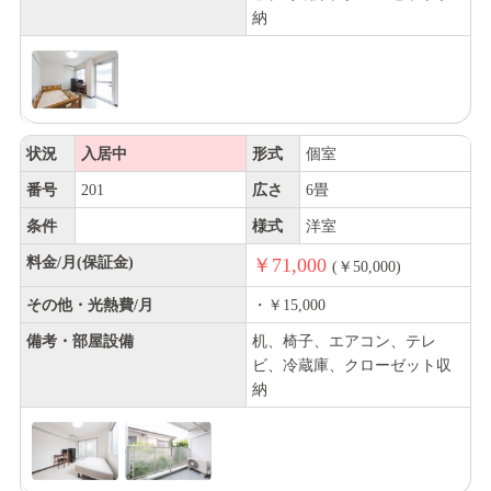
納
状況
入居中
形式
個室
番号
201
広さ
6畳
条件
様式
洋室
料金/月(保証金)
￥71,000
(￥50,000)
その他・光熱費/月
・￥15,000
備考・部屋設備
机、椅子、エアコン、テレ
ビ、冷蔵庫、クローゼット収
納