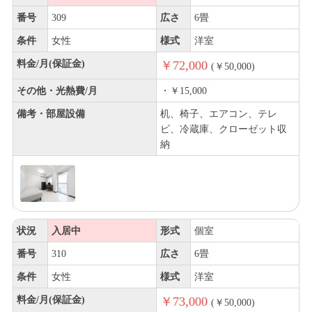
番号
309
広さ
6畳
条件
女性
様式
洋室
料金/月(保証金)
￥72,000
(￥50,000)
その他・光熱費/月
・￥15,000
備考・部屋設備
机、椅子、エアコン、テレ
ビ、冷蔵庫、クローゼット収
納
状況
入居中
形式
個室
番号
310
広さ
6畳
条件
女性
様式
洋室
料金/月(保証金)
￥73,000
(￥50,000)