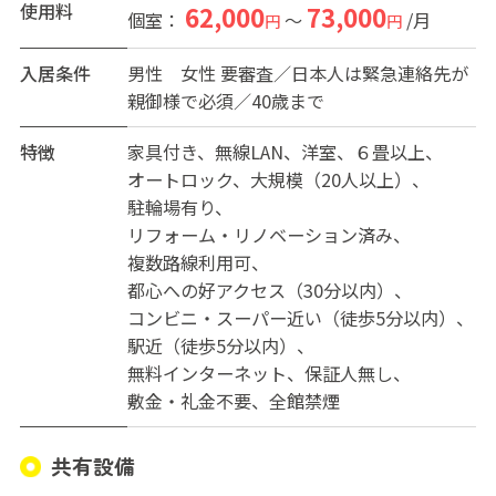
※退去時、保証金は退室手数料として15,000円償却
使用料
62,000
73,000
個室：
～
/月
円
円
入居条件
男性
女性
要審査／日本人は緊急連絡先が
親御様で必須／40歳まで
特徴
家具付き
無線LAN
洋室
６畳以上
オートロック
大規模（20人以上）
駐輪場有り
リフォーム・リノベーション済み
複数路線利用可
都心への好アクセス（30分以内）
コンビニ・スーパー近い（徒歩5分以内）
駅近（徒歩5分以内）
無料インターネット
保証人無し
敷金・礼金不要
全館禁煙
共有設備