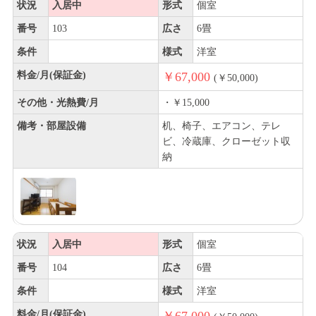
状況
入居中
形式
個室
番号
103
広さ
6畳
条件
様式
洋室
料金/月(保証金)
￥67,000
(￥50,000)
その他・光熱費/月
・￥15,000
備考・部屋設備
机、椅子、エアコン、テレ
ビ、冷蔵庫、クローゼット収
納
状況
入居中
形式
個室
番号
104
広さ
6畳
条件
様式
洋室
料金/月(保証金)