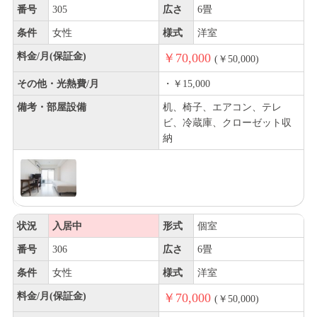
番号
305
広さ
6畳
条件
女性
様式
洋室
料金/月(保証金)
￥70,000
(￥50,000)
その他・光熱費/月
・￥15,000
備考・部屋設備
机、椅子、エアコン、テレ
ビ、冷蔵庫、クローゼット収
納
状況
入居中
形式
個室
番号
306
広さ
6畳
条件
女性
様式
洋室
料金/月(保証金)
￥70,000
(￥50,000)