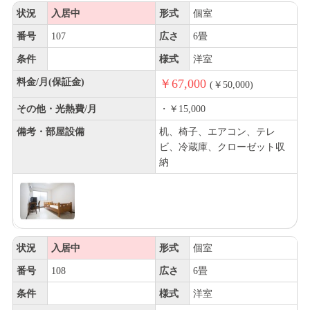
状況
入居中
形式
個室
番号
107
広さ
6畳
条件
様式
洋室
料金/月(保証金)
￥67,000
(￥50,000)
その他・光熱費/月
・￥15,000
備考・部屋設備
机、椅子、エアコン、テレ
ビ、冷蔵庫、クローゼット収
納
状況
入居中
形式
個室
番号
108
広さ
6畳
条件
様式
洋室