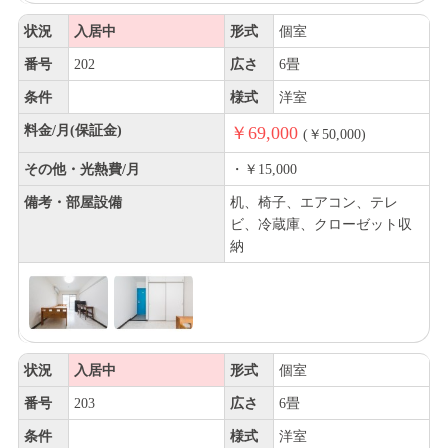
状況
入居中
形式
個室
番号
202
広さ
6畳
条件
様式
洋室
料金/月(保証金)
￥69,000
(￥50,000)
その他・光熱費/月
・￥15,000
備考・部屋設備
机、椅子、エアコン、テレ
ビ、冷蔵庫、クローゼット収
納
状況
入居中
形式
個室
番号
203
広さ
6畳
条件
様式
洋室