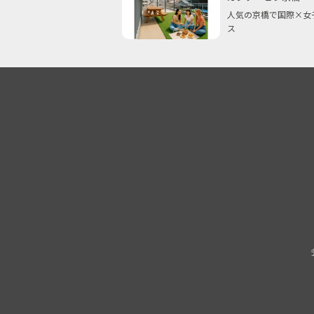
人気の京橋で国際×女
ス