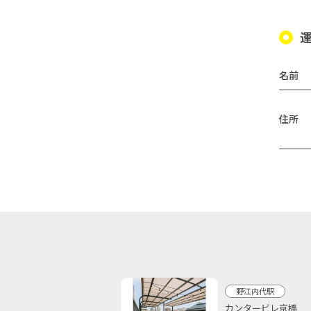
名前
住所
野江内代駅
カンタービレ京橋