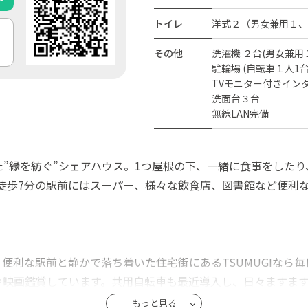
トイレ
洋式２（男女兼用１、
その他
洗濯機 ２台(男女兼
駐輪場 (自転車１人1台
TVモニター付きイン
洗面台３台
無線LAN完備
ベした”縁を紡ぐ”シェアハウス。1つ屋根の下、一緒に食事をし
り、徒歩7分の駅前にはスーパー、様々な飲食店、図書館など便
便利な駅前と静かで落ち着いた住宅街にあるTSUMUGIなら
や映画鑑賞しています。共用自転車も最近導入し、日々ますます
められます。
もっと見る