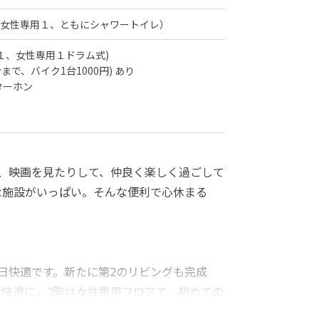
女性専用１、ともにシャワートイレ）
用１、女性専用１ドラム式)
まで、バイク1台1000円) あり
ターホン
たり、映画を見たりして、仲良く楽しく過ごして
利な施設がいっぱい。そんな便利で心休まる
毎日快適です。新たに第2のリビングも完成
快適に。2階は女性専用フロアで、初めての