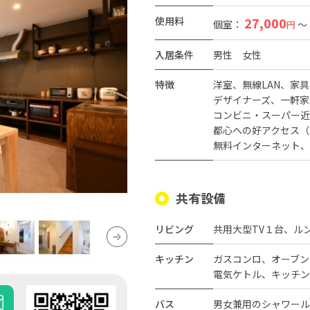
使用料
27,000
個室：
～
円
入居条件
男性
女性
特徴
洋室
無線LAN
家具
デザイナーズ
一軒家
コンビニ・スーパー近
都心への好アクセス（
無料インターネット
共有設備
リビング
共用大型TV１台、ル
キッチン
ガスコンロ、オーブン
電気ケトル、キッチン
バス
男女兼用のシャワール