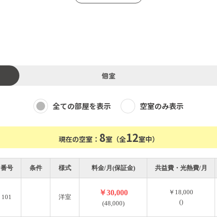
収納などを用意していますので、ほぼ手ぶらで住み始めること
生活用品だけ。すべて最寄りの駅前でそろいます。
個室
閑静な住宅街にあります。北野田駅は急行停車駅で、難波まで乗
全ての部屋を表示
空室のみ表示
8
12
現在の空室：
室（全
室中）
番号
条件
様式
料金/月(保証金)
共益費・光熱費/月
￥30,000
￥18,000
101
洋室
()
(48,000)