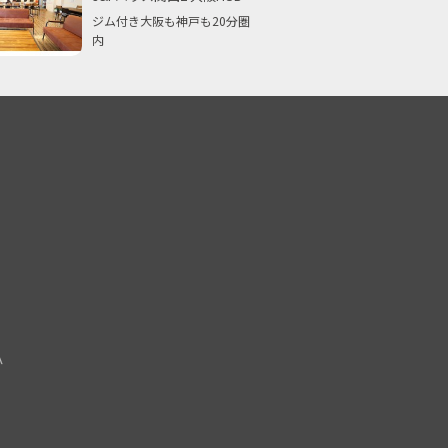
ジム付き大阪も神戸も20分圏
内
Ａ