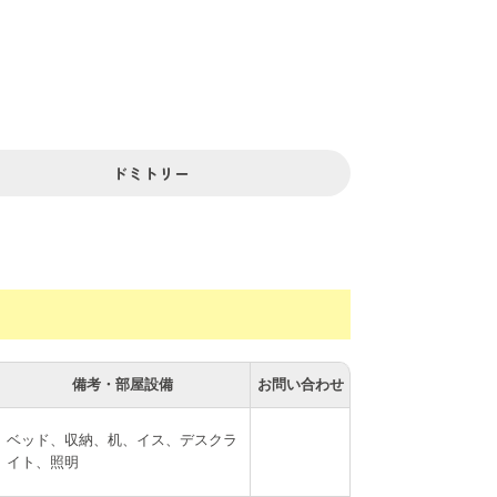
ができます。新たに用意必要があるのは、ま
ドミトリー
り換えなしで18分、天王寺まで乗り換え1
備考・部屋設備
お問い合わせ
ベッド、収納、机、イス、デスクラ
イト、照明