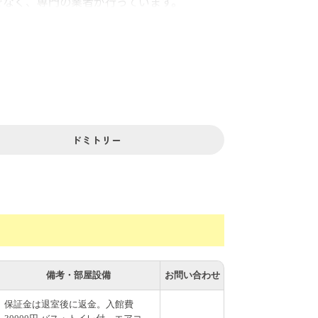
でなく、専門の業者が行っています。
てイライラする…なんてことはありません。
。管理人常駐なので、職場に部屋のカギを忘
があります。夜中にちょっと小腹がすいたと
ドミトリー
には向いています（2019年夏は、120
内覧はいつでも受け付けています。
備考・部屋設備
お問い合わせ
保証金は退室後に返金。入館費