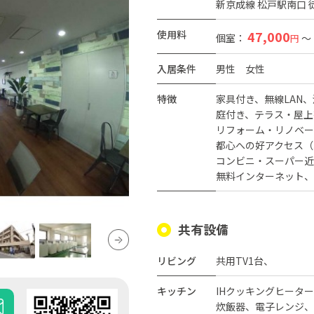
新京成線 松戸駅南口 
使用料
47,000
個室：
～
円
入居条件
男性
女性
特徴
家具付き
無線LAN
庭付き
テラス・屋上
リフォーム・リノベー
都心への好アクセス（
コンビニ・スーパー近
無料インターネット
共有設備
リビング
共用TV1台、
キッチン
IHクッキングヒータ
炊飯器、電子レンジ、