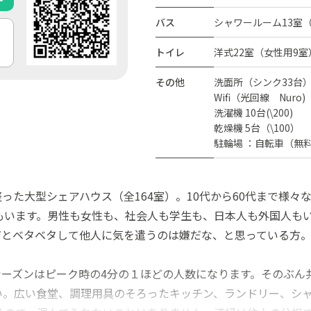
バス
シャワールーム13室
トイレ
洋式22室（女性用9室
その他
洗面所（シンク33台
Wifi（光回線 Nuro)
洗濯機 10台(\200)
乾燥機 5台（\100）
駐輪場 ：自転車（無料）
った大型シェアハウス（全164室）。10代から60代まで様々
もいます。男性も女性も、社会人も学生も、日本人も外国人も
だとベタベタして他人に気を遣うのは嫌だな、と思っている方
ーズンはピーク時の4分の１ほどの人数になります。そのぶん
。広い食堂、調理用具のそろったキッチン、ランドリー、シャ