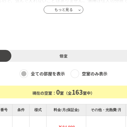
るので、混んで入れないことはありません。清掃は住人の分担
ットがフリーで使えると謳っていても、実際にはスピードが遅く
もっと見る
は有線ランも可。
室は鍵をかけられるので、はじめて1人暮らしをする方でも安心
きます。
までオープン）、コンビニ（徒歩1分）、スーパー（徒歩5分）
用です。
個室
なので、留学やワーホリから帰国して英語を使える環境にいたい方
全ての部屋を表示
空室のみ表示
でも遠慮なくお尋ねください。入居するしないにかかわらず、
0
163
現在の空室：
室（全
室中）
番号
条件
様式
料金/月(保証金)
その他・光熱費/月