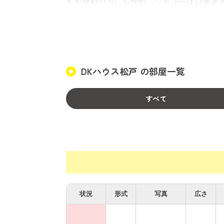
宅や夜勤の方にも便利。シャワーは13室あ
４）共用部・居室ともWifiに接続可。ネ
NURO導入済みでサクサク使えます。居室
５）防犯カメラ有、玄関オートロック、居
れて帰宅した、なんて時でもすぐに対応で
DKハウス松戸 の部屋一覧
６）道路を隔ててドラッグストア（夜12時
きでも、気軽に外に出られます。
７）3階は女性階。トイレ・洗面所も女性専
すべて
８）英語圏からの外国人が多いシェアハウス
人ほどの欧米人が滞在）。
なにか質問がございましたら、些細なこと
状況
形式
写真
広さ