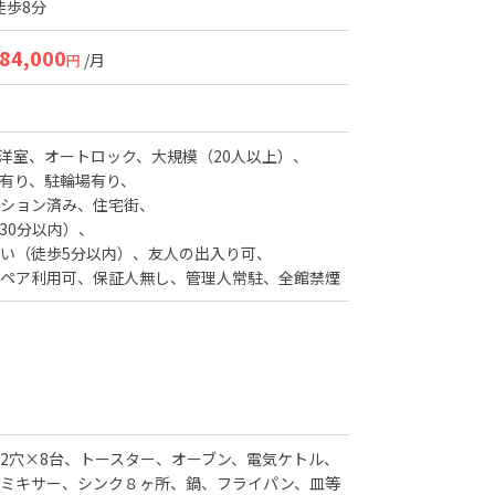
徒歩8分
84,000
/月
円
洋室
オートロック
大規模（20人以上）
有り
駐輪場有り
ション済み
住宅街
30分以内）
い（徒歩5分以内）
友人の出入り可
ペア利用可
保証人無し
管理人常駐
全館禁煙
ー2穴×8台、トースター、オーブン、電気ケトル、
ミキサー、シンク８ヶ所、鍋、フライパン、皿等