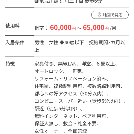
都電荒川線 荒川三丁目 徒歩6分
・居住者以外の入室はご相談がない場合はお断りしてお
ります。
地図で見る
【☆初期費用（1人あたり）☆】
使用料
60,000
65,000
個室：
～
/月
円
円
◆保証金（デポジット）20,000円、クリーニング費用
10,000円
入居条件
男性
女性
◆40歳以下 契約期間3カ月以
退去時に保証金返却
上
【☆毎月かかる費用（1人あたり）☆】
家賃：使用料 の欄をご確認ください。
特徴
家具付き
無線LAN
洋室
６畳以上
※ご友人、カップルなど2人1室を希望される場合は、一
オートロック
一軒家
室 +15,000円
リフォーム・リノベーション済み
光熱費やwifiなど：すべて家賃に含んでいます。
住宅街
複数駅利用可
複数路線利用可
その他費用は不要
都心への好アクセス（30分以内）
コンビニ・スーパー近い（徒歩5分以内）
【☆アクセス☆】
駅近（徒歩5分以内）
JR 常磐線 (三河島駅から徒歩5分)
無料インターネット
ペア利用可
*徒歩2分に２４時間営業のスーパーマーケット（Big A）
保証人無し
敷金・礼金不要
や
女性オーナー
全館禁煙