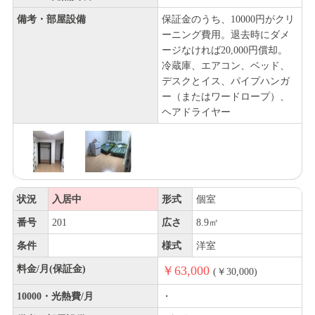
備考・部屋設備
保証金のうち、10000円がクリ
ーニング費用。退去時にダメ
ージなければ20,000円償却。
冷蔵庫、エアコン、ベッド、
デスクとイス、パイプハンガ
ー（またはワードロープ）、
ヘアドライヤー
状況
入居中
形式
個室
番号
201
広さ
8.9㎡
条件
様式
洋室
料金/月(保証金)
￥63,000
(￥30,000)
10000・光熱費/月
・