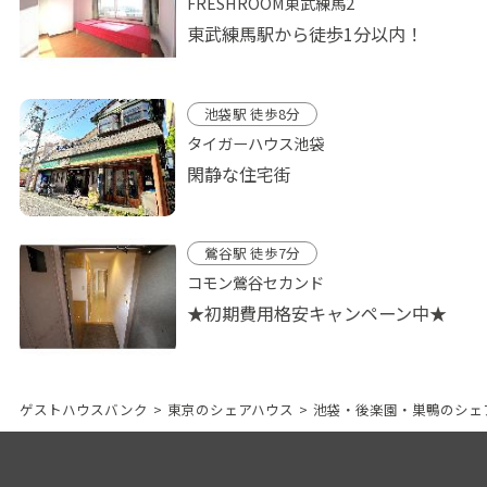
FRESHROOM東武練馬2
東武練馬駅から徒歩1分以内！
池袋駅 徒歩8分
タイガーハウス池袋
閑静な住宅街
鶯谷駅 徒歩7分
コモン鶯谷セカンド
★初期費用格安キャンペーン中★
ゲストハウスバンク
>
東京のシェアハウス
>
池袋・後楽園・巣鴨のシェ