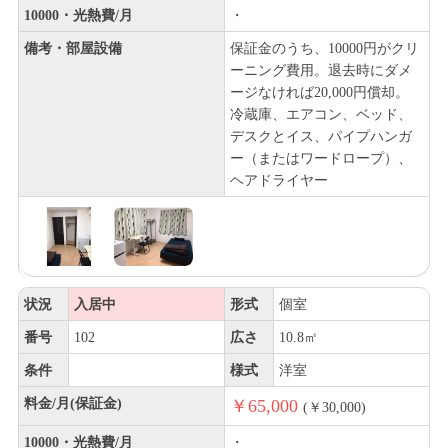
10000・光熱費/月
・
備考・部屋設備
保証金のうち、10000円がクリ
ーニング費用。退去時にダメ
ージなければ20,000円償却。
冷蔵庫、エアコン、ベッド、
デスクとイス、パイプハンガ
ー（またはワードロープ）、
ヘアドライヤー
状況
入居中
形式
個室
番号
102
広さ
10.8㎡
条件
様式
洋室
料金/月(保証金)
￥65,000
(￥30,000)
10000・光熱費/月
・