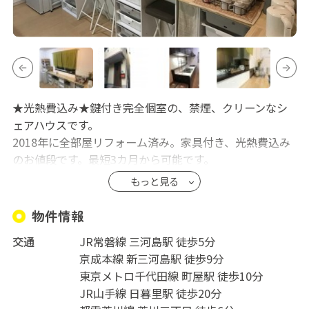
★光熱費込み★鍵付き完全個室の、禁煙、クリーンなシ
ェアハウスです。
2018年に全部屋リフォーム済み。家具付き、光熱費込み
のお値段です。最短3カ月から可能です。
＜重要＞下記に同意いただける方のみ入居可能とします
もっと見る
・禁煙者のみ
・自転車などの駐輪は不可
物件情報
・近隣住民に迷惑をかけないよう騒音やゴミのポイ捨て
交通
JR常磐線 三河島駅 徒歩5分
などマナーには十分注意できる方
京成本線 新三河島駅 徒歩9分
・共有スペースはきれいにご利用いただける方
東京メトロ千代田線 町屋駅 徒歩10分
・その他、居住者の迷惑になるような行為を慎んでいた
JR山手線 日暮里駅 徒歩20分
だける方