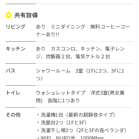
商店街があり、とても便利な場所です。
荒川区役所やサイゼリアも徒歩2分くらいのところにあり
共有設備
ます。
リビング
あり ミニダイニング 無料コーヒーコー
【☆管理体制や清掃など☆】
ナーあり!!
・ナンバーセキュリティ式玄関ドア/24時間稼働のセキュ
キッチン
あり ガスコンロ、キッチン、電子レン
リティカメラ
ジ、炊飯器２台、電気ケトル２台
・管理人により、週1回の清掃があります。ゴミ出しは管
理人にて出しますので、ゴミ箱に分別のみご協力くださ
バス
シャワールーム 3室（1Fに2つ、3Fに1
い。
つ）
・住所の登録ももちろん可能です。
トイレ
ウォシュレットタイプ 洋式3室(男女兼
【☆雰囲気など☆】
用) 各階に1つあり
居住者同士はあいさつ程度で、運営者側で開催するイベ
ントなどはありません。
その他
・洗濯機1台（最新の超静音タイプ）
個人の時間を大切にされる方が多いため、気楽に入れる
・洗面台2つ（1Fと3F）
かと思います。
・洗濯干し場3つ（2Fと3Fの各ベランダ）
・WIFI NURO光 1000Mbps