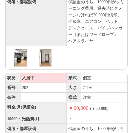
備考・部屋設備
保証金のうち、10000円がクリ
ーニング費用。退去時にダメ
ージなければ20,000円償却。
冷蔵庫、エアコン、ベッド、
デスクとイス、パイプハンガ
ー（またはワードロープ）、
ヘアドライヤー
状況
入居中
形式
個室
番号
202
広さ
7.1㎡
条件
様式
洋室
料金/月(保証金)
￥60,000
(￥30,000)
10000・光熱費/月
・
備考・部屋設備
保証金のうち、10000円がクリ