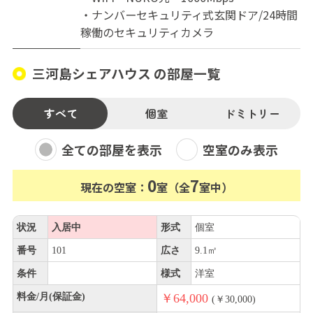
・ナンバーセキュリティ式玄関ドア/24時間
稼働のセキュリティカメラ
三河島シェアハウス の部屋一覧
すべて
個室
ドミトリー
全ての部屋を表示
空室のみ表示
0
7
現在の空室：
室（全
室中）
状況
入居中
形式
個室
番号
101
広さ
9.1㎡
条件
様式
洋室
料金/月(保証金)
￥64,000
(￥30,000)