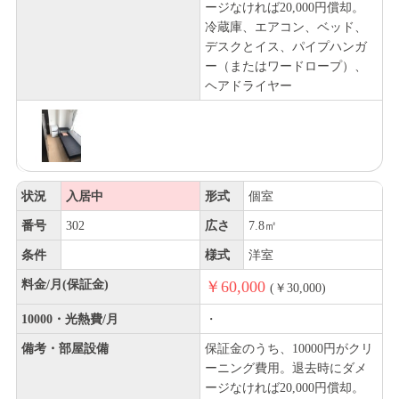
ージなければ20,000円償却。
冷蔵庫、エアコン、ベッド、
デスクとイス、パイプハンガ
ー（またはワードロープ）、
ヘアドライヤー
状況
入居中
形式
個室
番号
302
広さ
7.8㎡
条件
様式
洋室
料金/月(保証金)
￥60,000
(￥30,000)
10000・光熱費/月
・
備考・部屋設備
保証金のうち、10000円がクリ
ーニング費用。退去時にダメ
ージなければ20,000円償却。