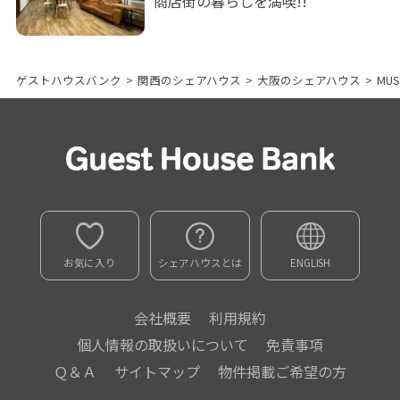
商店街の暮らしを満喫!!
ゲストハウスバンク
>
関西のシェアハウス
>
大阪のシェアハウス
>
MU
お気に入り
シェアハウスとは
ENGLISH
会社概要
利用規約
個人情報の取扱いについて
免責事項
Ｑ＆Ａ
サイトマップ
物件掲載ご希望の方