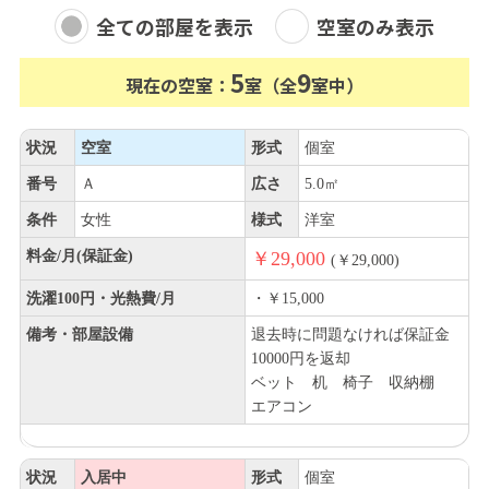
全ての部屋を表示
空室のみ表示
5
9
現在の空室：
室（全
室中）
状況
空室
形式
個室
番号
Ａ
広さ
5.0㎡
条件
女性
様式
洋室
料金/月(保証金)
￥29,000
(￥29,000)
洗濯100円・光熱費/月
・￥15,000
備考・部屋設備
退去時に問題なければ保証金
10000円を返却
ベット 机 椅子 収納棚
エアコン
状況
入居中
形式
個室