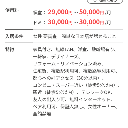
鶴橋駅から『天王寺駅』まで約5分、『大阪駅』まで約15
分 『難波駅』まで約7分とアクセスも抜群です。なん
使用料
29,000
50,000
個室：
～
/月
円
円
ば・天王寺・京橋は自転車でも行ける範囲です。
30,000
30,000
ドミ：
～
/月
円
円
難波駅(約3.４km 約15分程)、天王寺駅(約2.2km 約1５分
程)
入居条件
女性
要審査 簡単な日本語が話せること
○生活面：徒歩2分で鶴橋商店街 スーパー徒歩5分、コン
ビニ徒歩3分、郵便局徒歩3分、スーパー銭湯徒歩3分、飲
特徴
家具付き
無線LAN
洋室
駐輪場有り
食店も多数あり生活にはとても便利です。コリアンタウン
一軒家
デザイナーズ
も近く、休日はたくさんの人が訪れます。
リフォーム・リノベーション済み
○設備も新品できれい。是非内覧にお越し下さい！
住宅街
複数駅利用可
複数路線利用可
都心への好アクセス（30分以内）
コンビニ・スーパー近い（徒歩5分以内）
駅近（徒歩5分以内）
テレワークOK
友人の出入り可
無料インターネット
ペア利用可
保証人無し
女性オーナー
全館禁煙