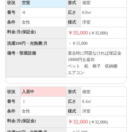
状況
空室
形式
個室
番号
Ｈ
広さ
6.0㎡
条件
女性
様式
洋室
料金/月(保証金)
￥35,000
(￥35,000)
洗濯100円・光熱費/月
・￥15,000
備考・部屋設備
退去時に問題なければ保証金
10000円を返却
ベット 机 椅子 収納棚
エアコン
状況
入居中
形式
個室
番号
Ｉ
広さ
6.4㎡
条件
女性
様式
洋室
料金/月(保証金)
￥32,000
(￥32,000)