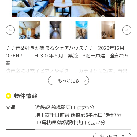
♪♪音楽好きが集まるシェアハウス♪♪ 2020年12月
OPEN！ Ｈ３０年５月 築浅 3階一戸建 全部で9
室
防音室には電子ピアノやギター、カラオケも設置。音楽
的な繋がりが出来ることをコンセプトとして作り上げま
もっと見る
した。楽器を持ち込めばみんなで演奏が可能です。楽器
ができなくても大丈夫。無料で教えあうことも可能で
物件情報
す。聞くのが好きなかたでもかまいません。いろんな話
交通
近鉄線 鶴橋駅東口 徒歩5分
題でもりあがりましょう。
地下鉄千日前線 鶴橋駅6番出口 徒歩7分
最寄駅 近鉄「鶴橋駅」まで徒歩5分 JR環状線「鶴橋
JR環状線 鶴橋駅中央口 徒歩7分
駅」まで徒歩7分 地下鉄千日前線「鶴橋駅」まで徒歩
7分
地図で見る