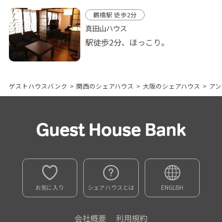
鶴橋駅 徒歩2分
真田山ハウス
駅徒歩2分、ほっこり。
ゲストハウスバンク
>
関西のシェアハウス
>
大阪のシェアハウス
>
アン
お気に入り
シェアハウスとは
ENGLISH
会社概要
利用規約