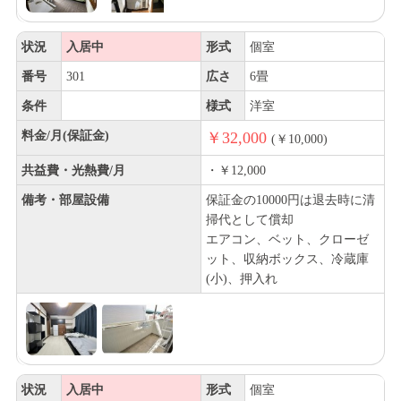
状況
入居中
形式
個室
番号
301
広さ
6畳
条件
様式
洋室
料金/月(保証金)
￥32,000
(￥10,000)
共益費・光熱費/月
・￥12,000
備考・部屋設備
保証金の10000円は退去時に清
掃代として償却
エアコン、ベット、クローゼ
ット、収納ボックス、冷蔵庫
(小)、押入れ
状況
入居中
形式
個室