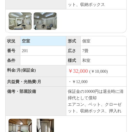
ット、収納ボックス
状況
空室
形式
個室
番号
201
広さ
7畳
条件
様式
和室
料金/月(保証金)
￥32,000
(￥10,000)
共益費・光熱費/月
・￥12,000
備考・部屋設備
保証金の10000円は退去時に清
掃代として償却
エアコン、ベット、クローゼ
ット、収納ボックス、押入れ