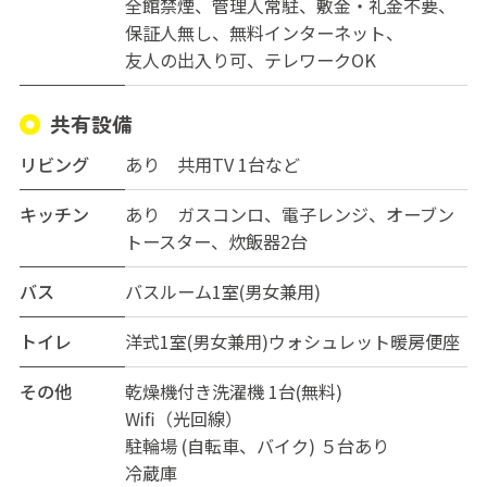
防犯カメラ設置で安心。
全館禁煙
管理人常駐
敷金・礼金不要
保証人無し
無料インターネット
内覧やご相談など、お気軽にお問い合わせください。
友人の出入り可
テレワークOK
共有設備
リビング
あり 共用TV 1台など
キッチン
あり ガスコンロ、電子レンジ、オーブン
トースター、炊飯器2台
バス
バスルーム1室(男女兼用)
トイレ
洋式1室(男女兼用)ウォシュレット暖房便座
その他
乾燥機付き洗濯機 1台(無料)
Wifi（光回線）
駐輪場 (自転車、バイク) ５台あり
冷蔵庫