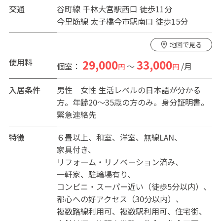
交通
谷町線 千林大宮駅西口 徒歩11分
【共益費に含まれるもの】
今里筋線 太子橋今市駅南口 徒歩15分
水道・光熱費、光Wi-Fi、トイレットペーパーや各種洗剤
などの消耗品。
地図で見る
【お部屋について（全室個室）】
使用料
29,000
33,000
個室：
～
/月
円
円
鍵付き個室、エアコン、ベッド、テーブル、椅子、室内
物干し、カーテン付き。
入居条件
男性
女性
生活レベルの日本語が分かる
ベランダ付き1室、クローゼット付き4室。
方。年齢20～35歳の方のみ。身分証明書。
緊急連絡先
【共用設備】
アットホームなリビング（大型TV、冷蔵庫、電子レン
特徴
６畳以上
和室
洋室
無線LAN
ジ、トースター、炊飯器2台、ポット、コタツテーブル）
家具付き
ドラム式洗濯機、浴槽付きバスルーム、洗面台、トイ
リフォーム・リノベーション済み
レ、自転車置き場。
一軒家
駐輪場有り
コンビニ・スーパー近い（徒歩5分以内）
【その他】
都心への好アクセス（30分以内）
たまに猫が遊びに来ることがあります。
複数路線利用可
複数駅利用可
住宅街