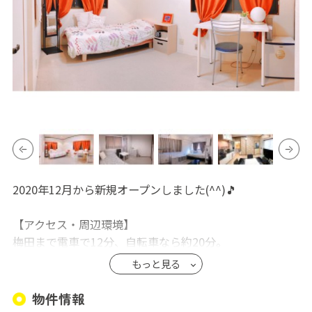
2020年12月から新規オープンしました(^^)🎵
【アクセス・周辺環境】
梅田まで電車で12分、自転車なら約20分。
徒歩圏内にスーパーやコンビニがあり、生活に便利な立
もっと見る
地です。
全6室の少人数シェアハウスです。
物件情報