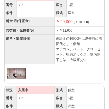
番号
302
広さ
5畳
条件
様式
洋室
料金/月(保証金)
￥29,000
(￥10,000)
共益費・光熱費/月
・￥12,000
備考・部屋設備
保証金の10000円は退去時に清
掃代として償却
エアコン、ベット、クローゼ
ット、収納ボックス、室内物
干し竿、冷蔵庫(小)
状況
入居中
形式
個室
番号
303
広さ
6畳
条件
様式
洋室