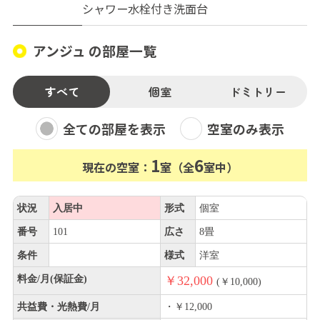
シャワー水栓付き洗面台
アンジュ の部屋一覧
すべて
個室
ドミトリー
全ての部屋を表示
空室のみ表示
1
6
現在の空室：
室（全
室中）
状況
入居中
形式
個室
番号
101
広さ
8畳
条件
様式
洋室
料金/月(保証金)
￥32,000
(￥10,000)
共益費・光熱費/月
・￥12,000