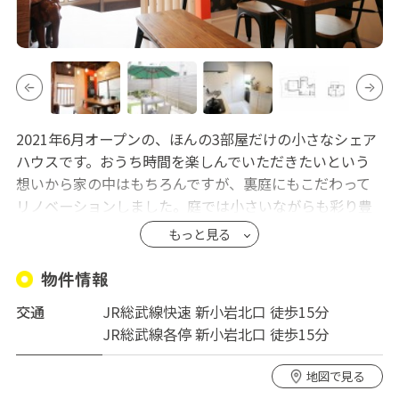
2021年6月オープンの、ほんの3部屋だけの小さなシェア
ハウスです。おうち時間を楽しんでいただきたいという
想いから家の中はもちろんですが、裏庭にもこだわって
リノベーションしました。庭では小さいながらも彩り豊
かな花壇を楽しみつつ、 ぜひそれぞれの穏やかな時間を
もっと見る
過ごしていただければと思います。テレワークやヨガ、
トレーニング、読書と自分だけのおうちででの過ごし方
物件情報
を探してみてはいかがでしょうか？
交通
JR総武線快速 新小岩北口 徒歩15分
最寄り駅の「新小岩」へは徒歩15分。自転車利用も可能
JR総武線各停 新小岩北口 徒歩15分
です。新小岩からJR総武線で都心へのアクセスは抜群で
す。 JR総武線快速で東京駅へは14分、 JR総武線各停で
地図で見る
秋葉原駅へは14分。新小岩駅から5分の「錦糸町駅」から