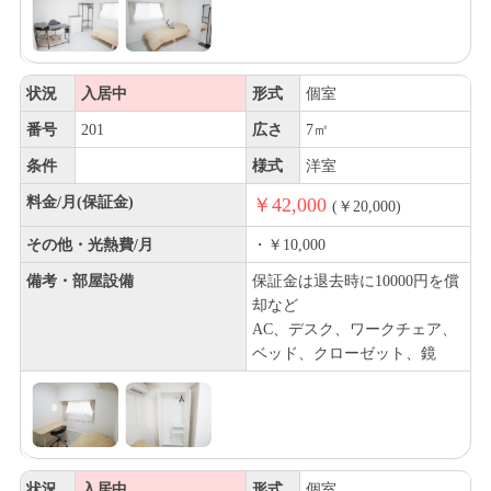
状況
入居中
形式
個室
番号
201
広さ
7㎡
条件
様式
洋室
料金/月(保証金)
￥42,000
(￥20,000)
その他・光熱費/月
・￥10,000
備考・部屋設備
保証金は退去時に10000円を償
却など
AC、デスク、ワークチェア、
ベッド、クローゼット、鏡
状況
入居中
形式
個室