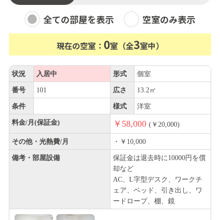
全ての部屋を表示
空室のみ表示
0
3
現在の空室：
室（全
室中）
状況
入居中
形式
個室
番号
101
広さ
13.2㎡
条件
様式
洋室
料金/月(保証金)
￥58,000
(￥20,000)
その他・光熱費/月
・￥10,000
備考・部屋設備
保証金は退去時に10000円を償
却など
AC、L字型デスク、ワークチ
ェア、ベッド、引き出し、ワ
ードロープ、棚、鏡