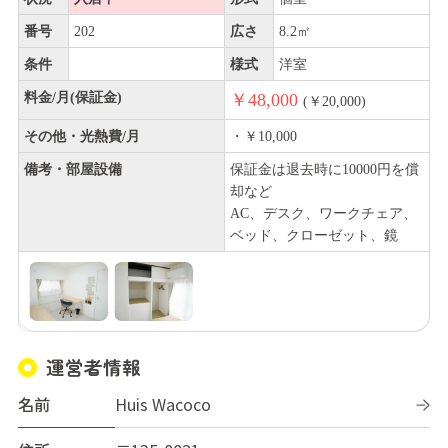
番号
202
広さ
8.2㎡
条件
様式
洋室
料金/月(保証金)
￥48,000
(￥20,000)
その他・光熱費/月
・￥10,000
備考・部屋設備
保証金は退去時に10000円を償
却など
AC、デスク、ワークチェア、
ベッド、クローゼット、鏡
運営者情報
名前
Huis Wacoco