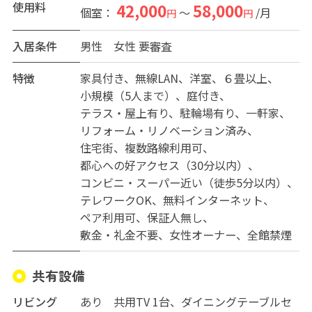
東京メトロ半蔵門線へ乗り換えれば、 主要駅「大手町」
使用料
42,000
58,000
個室：
～
/月
円
円
「渋谷」へもすぐです。
入居条件
男性
女性
要審査
特徴
家具付き
無線LAN
洋室
６畳以上
小規模（5人まで）
庭付き
テラス・屋上有り
駐輪場有り
一軒家
リフォーム・リノベーション済み
住宅街
複数路線利用可
都心への好アクセス（30分以内）
コンビニ・スーパー近い（徒歩5分以内）
テレワークOK
無料インターネット
ペア利用可
保証人無し
敷金・礼金不要
女性オーナー
全館禁煙
共有設備
リビング
あり 共用TV 1台、ダイニングテーブルセ