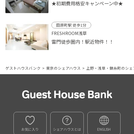
★初期費用格安キャンペーン中★
田原町駅 徒歩1分
FRESHROOM浅草
雷門徒歩圏内！駅近物件！！
ゲストハウスバンク
>
東京のシェアハウス
>
上野・浅草・錦糸町のシェ
お気に入り
シェアハウスとは
ENGLISH