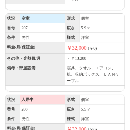
状況
空室
形式
個室
番号
207
広さ
5.9㎡
条件
男性
様式
洋室
料金/月(保証金)
￥32,000
(￥0)
その他・光熱費/月
・￥13,200
備考・部屋設備
寝具、タオル、エアコン、
机、収納ボックス、ＬＡＮケ
ーブル
状況
入居中
形式
個室
番号
208
広さ
5.5㎡
条件
男性
様式
洋室
料金/月(保証金)
￥32,000
(￥0)