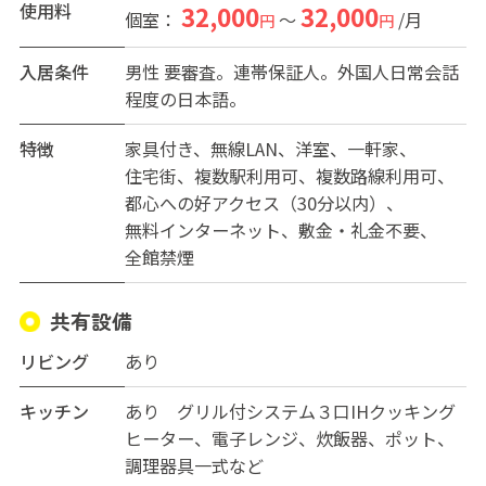
※全室テンキーロックを使用しており、セキュリテ
使用料
32,000
32,000
個室：
～
/月
円
円
ィ面も安心です。
※ゲストハウス内は全面禁煙となっております。
入居条件
男性
要審査。連帯保証人。外国人日常会話
※個室内の「テレビ・ミニ冷蔵庫」は、ご希望者へ
程度の日本語。
レンタル可能です（有料：レンタル料1100円/月）。
特徴
家具付き
無線LAN
洋室
一軒家
【初期費用】契約時にクリーニング代12,100円 2名入居
住宅街
複数駅利用可
複数路線利用可
ＮＧ
都心への好アクセス（30分以内）
無料インターネット
敷金・礼金不要
全館禁煙
共有設備
リビング
あり
キッチン
あり グリル付システム３口IHクッキング
ヒーター、電子レンジ、炊飯器、ポット、
調理器具一式など