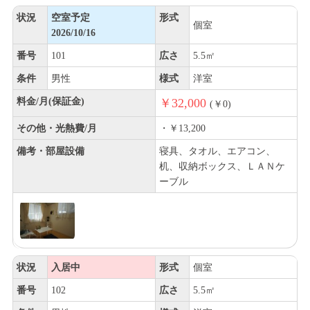
状況
空室予定
形式
個室
2026/10/16
番号
101
広さ
5.5㎡
条件
男性
様式
洋室
料金/月(保証金)
￥32,000
(￥0)
その他・光熱費/月
・￥13,200
備考・部屋設備
寝具、タオル、エアコン、
机、収納ボックス、ＬＡＮケ
ーブル
状況
入居中
形式
個室
番号
102
広さ
5.5㎡