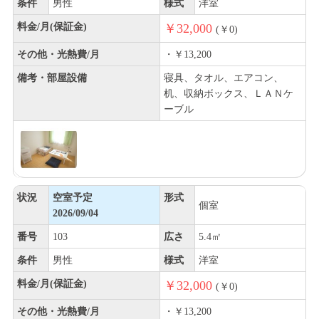
条件
男性
様式
洋室
料金/月(保証金)
￥32,000
(￥0)
その他・光熱費/月
・￥13,200
備考・部屋設備
寝具、タオル、エアコン、
机、収納ボックス、ＬＡＮケ
ーブル
状況
空室予定
形式
個室
2026/09/04
番号
103
広さ
5.4㎡
条件
男性
様式
洋室
料金/月(保証金)
￥32,000
(￥0)
その他・光熱費/月
・￥13,200