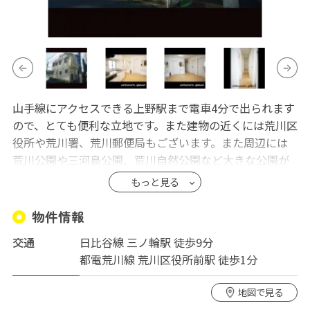
山手線にアクセスできる上野駅まで電車4分で出られます
ので、とても便利な立地です。また建物の近くには荒川区
役所や荒川署、荒川郵便局もございます。また周辺には
荒川公園や三河島公園、荒川自然公園など大きな公園が
多数ありますので、週末はゆっくり外でリフレッシュし
もっと見る
たい！という方にもオススメです。
共用スペースは週1回定期清掃に入っていますので常に清
物件情報
潔感を保っています。また道路計画地域にあたるため、
交通
日比谷線 三ノ輪駅 徒歩9分
リーズナブルなお値段で皆さまにご提供しております。
都電荒川線 荒川区役所前駅 徒歩1分
※共用スペースはシステムキッチンがあり、自炊も
地図で見る
可能です。