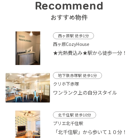
Recommend
おすすめ物件
西ヶ原駅 徒歩1分
西ヶ原CozyHouse
★光熱費込み★駅から徒歩一分！
地下鉄赤塚駅 徒歩1分
クリホ下赤塚
ワンランク上の自分スタイル
北千住駅 徒歩10分
プリエ北千住駅
「北千住駅」から歩いて１０分！