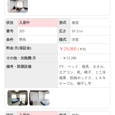
状況
入居中
形式
個室
番号
203
広さ
10.11㎡
条件
男性
様式
洋室
料金/月(保証金)
￥29,000
(￥0)
その他・光熱費/月
・￥13,200
備考・部屋設備
TV、ベッド、寝具、タオル、
エアコン、机、椅子、ミニ冷
蔵庫、収納ボックス、ＬＡＮ
ケーブル、物干し竿