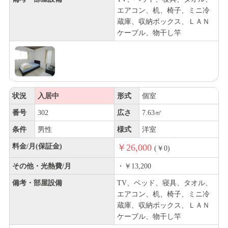
エアコン、机、椅子、ミニ冷
蔵庫、収納ボックス、ＬＡＮ
ケーブル、物干し竿
状況
入居中
形式
個室
番号
302
広さ
7.63㎡
条件
男性
様式
洋室
料金/月(保証金)
￥26,000
(￥0)
その他・光熱費/月
・￥13,200
備考・部屋設備
TV、ベッド、寝具、タオル、
エアコン、机、椅子、ミニ冷
蔵庫、収納ボックス、ＬＡＮ
ケーブル、物干し竿