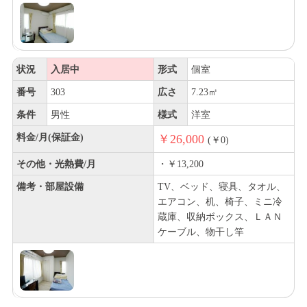
状況
入居中
形式
個室
番号
303
広さ
7.23㎡
条件
男性
様式
洋室
料金/月(保証金)
￥26,000
(￥0)
その他・光熱費/月
・￥13,200
備考・部屋設備
TV、ベッド、寝具、タオル、
エアコン、机、椅子、ミニ冷
蔵庫、収納ボックス、ＬＡＮ
ケーブル、物干し竿