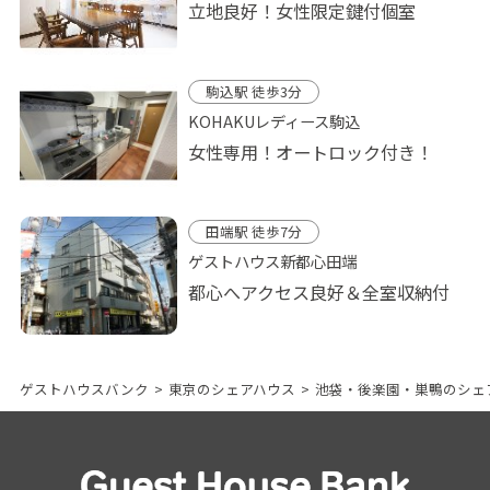
立地良好！女性限定鍵付個室
駒込駅 徒歩3分
KOHAKUレディース駒込
女性専用！オートロック付き！
田端駅 徒歩7分
ゲストハウス新都心田端
都心へアクセス良好＆全室収納付
ゲストハウスバンク
>
東京のシェアハウス
>
池袋・後楽園・巣鴨のシェ