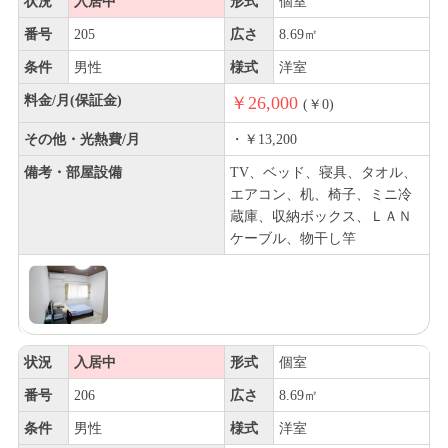
状況
入居中
形式
個室
番号
205
広さ
8.69㎡
条件
男性
様式
洋室
料金/月(保証金)
￥26,000
(￥0)
その他・光熱費/月
・￥13,200
備考・部屋設備
TV、ベッド、寝具、タオル、
エアコン、机、椅子、ミニ冷
蔵庫、収納ボックス、ＬＡＮ
ケーブル、物干し竿
状況
入居中
形式
個室
番号
206
広さ
8.69㎡
条件
男性
様式
洋室