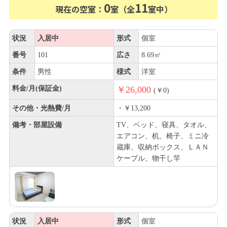
0
11
現在の空室：
室（全
室中）
状況
入居中
形式
個室
番号
101
広さ
8.69㎡
条件
男性
様式
洋室
料金/月(保証金)
￥26,000
(￥0)
その他・光熱費/月
・￥13,200
備考・部屋設備
TV、ベッド、寝具、タオル、
エアコン、机、椅子、ミニ冷
蔵庫、収納ボックス、ＬＡＮ
ケーブル、物干し竿
状況
入居中
形式
個室