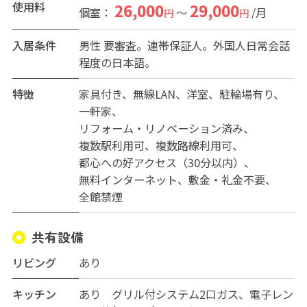
ＮＧ
使用料
26,000
29,000
個室：
～
/月
円
円
入居条件
男性
要審査。連帯保証人。外国人日常会話
程度の日本語。
特徴
家具付き
無線LAN
洋室
駐輪場有り
一軒家
リフォーム・リノベーション済み
複数駅利用可
複数路線利用可
都心への好アクセス（30分以内）
無料インターネット
敷金・礼金不要
全館禁煙
共有設備
リビング
あり
キッチン
あり グリル付システム2口ガス、電子レン