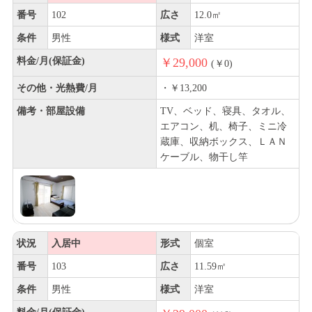
番号
102
広さ
12.0㎡
条件
男性
様式
洋室
料金/月(保証金)
￥29,000
(￥0)
その他・光熱費/月
・￥13,200
備考・部屋設備
TV、ベッド、寝具、タオル、
エアコン、机、椅子、ミニ冷
蔵庫、収納ボックス、ＬＡＮ
ケーブル、物干し竿
状況
入居中
形式
個室
番号
103
広さ
11.59㎡
条件
男性
様式
洋室