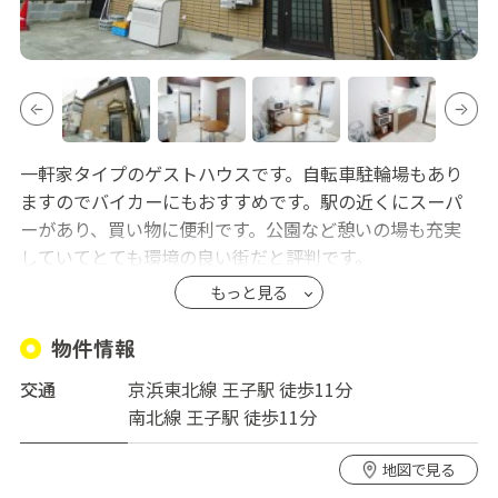
一軒家タイプのゲストハウスです。自転車駐輪場もあり
ますのでバイカーにもおすすめです。駅の近くにスーパ
ーがあり、買い物に便利です。公園など憩いの場も充実
していてとても環境の良い街だと評判です。
もっと見る
※共用スペースは週2回定期清掃に入っており、シス
テムキッチンで自炊も可能です。
物件情報
※全室テンキーロックを使用しており、セキュリテ
交通
京浜東北線 王子駅 徒歩11分
ィ面も安心です。
南北線 王子駅 徒歩11分
※ゲストハウス内は全面禁煙となっております。
地図で見る
【初期費用】契約時にクリーニング代12,100円 2名入居