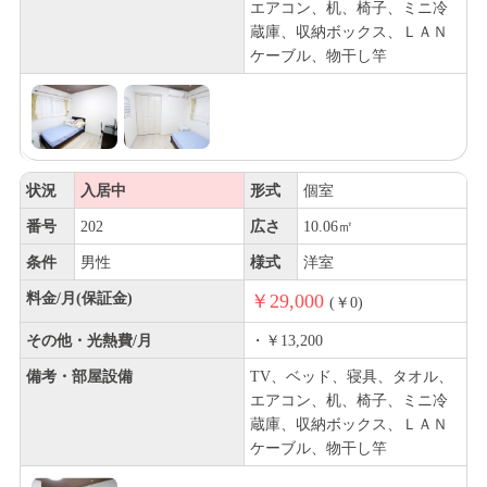
エアコン、机、椅子、ミニ冷
蔵庫、収納ボックス、ＬＡＮ
ケーブル、物干し竿
状況
入居中
形式
個室
番号
202
広さ
10.06㎡
条件
男性
様式
洋室
料金/月(保証金)
￥29,000
(￥0)
その他・光熱費/月
・￥13,200
備考・部屋設備
TV、ベッド、寝具、タオル、
エアコン、机、椅子、ミニ冷
蔵庫、収納ボックス、ＬＡＮ
ケーブル、物干し竿