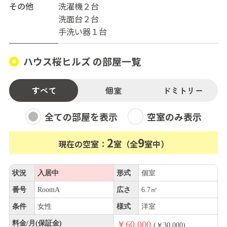
その他
洗濯機２台
洗面台２台
手洗い器１台
ハウス桜ヒルズ の部屋一覧
すべて
個室
ドミトリー
全ての部屋を表示
空室のみ表示
2
9
現在の空室：
室（全
室中）
状況
入居中
形式
個室
番号
RoomA
広さ
6.7㎡
条件
女性
様式
洋室
料金/月(保証金)
￥60,000
(￥30,000)