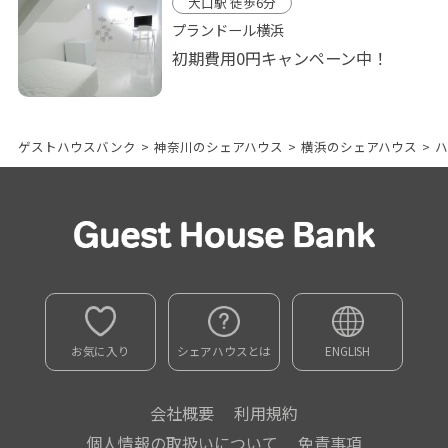
大口駅 徒歩6分
プランドール横浜
初期費用0円キャンペーン中！
ゲストハウスバンク
>
神奈川のシェアハウス
>
横浜のシェアハウス
>
ハ
お気に入り
シェアハウスとは
ENGLISH
会社概要
利用規約
個人情報の取扱いについて
免責事項