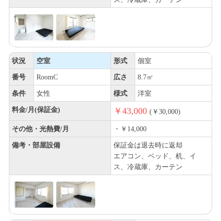
状況
空室
形式
個室
番号
RoomC
広さ
8.7㎡
条件
女性
様式
洋室
料金/月(保証金)
￥43,000
(￥30,000)
その他・光熱費/月
・￥14,000
備考・部屋設備
保証金は退去時に返却
エアコン、ベッド、机、イ
ス、冷蔵庫、カーテン