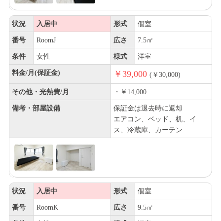
状況
入居中
形式
個室
番号
RoomJ
広さ
7.5㎡
条件
女性
様式
洋室
料金/月(保証金)
￥39,000
(￥30,000)
その他・光熱費/月
・￥14,000
備考・部屋設備
保証金は退去時に返却
エアコン、ベッド、机、イ
ス、冷蔵庫、カーテン
状況
入居中
形式
個室
番号
RoomK
広さ
9.5㎡