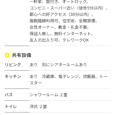
天然温泉みうら湯まで12分
一軒家
庭付き
オートロック
コンビニ・スーパー近い（徒歩5分以内）
家賃は、2.9万円～4.5万円（３万円台中心）
都心への好アクセス（30分以内）
共益費は、全室１万円
複数路線利用可
住宅街
全館禁煙
女性オーナー
敷金・礼金不要
初期費用は、保証人ありプランと保証人なしプランがあ
保証人無し
無料インターネット
って
友人の出入り可
テレワークOK
保証人ありプランは、月末までの家賃・共益費と保証金
３万円のみ
共有設備
保証人なしプランは、保証金６万円アップとなります。
リビング
あり 別にシアタールームあり
ぜひ1度、見学してみてください！
キッチン
あり 冷蔵庫、電子レンジ、炊飯器、トー
スター
バス
シャワールーム ２室
トイレ
洋式 ２室