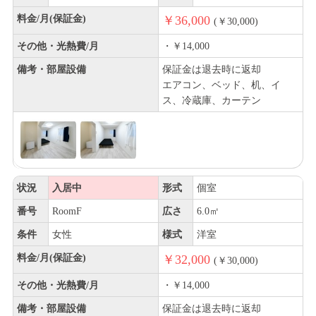
料金/月(保証金)
￥36,000
(￥30,000)
その他・光熱費/月
・￥14,000
備考・部屋設備
保証金は退去時に返却
エアコン、ベッド、机、イ
ス、冷蔵庫、カーテン
状況
入居中
形式
個室
番号
RoomF
広さ
6.0㎡
条件
女性
様式
洋室
料金/月(保証金)
￥32,000
(￥30,000)
その他・光熱費/月
・￥14,000
備考・部屋設備
保証金は退去時に返却