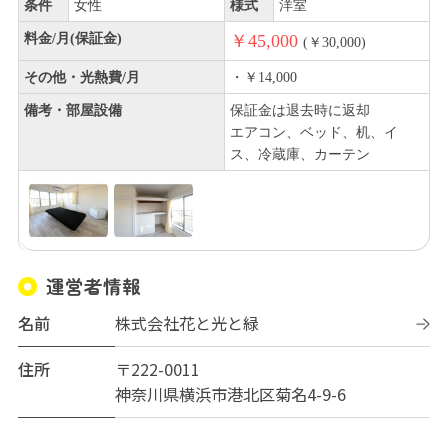
条件
女性
様式
洋室
料金/月(保証金)
￥45,000
(￥30,000)
その他・光熱費/月
・￥14,000
備考・部屋設備
保証金は退去時に返却
エアコン、ベッド、机、イ
ス、冷蔵庫、カーテン
運営者情報
名前
株式会社花と光と緑
住所
〒222-0011
神奈川県横浜市港北区菊名4-9-6