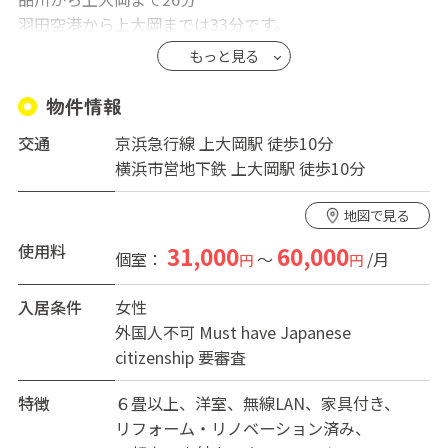
羽田空港から上大岡までは33分です。
もっと見る
横浜市内乗降者数第２の上大岡よりフラットアプローチ
で10分
物件情報
民家をフルリフォーム(2022年２月完工)した新しいシェ
交通
京浜急行線 上大岡駅 徒歩10分
アハウスの誕生です！
横浜市営地下鉄 上大岡駅 徒歩10分
名前は「ハウス桜ヒルズ」。近くにある小学校の校名か
ら付けられました。
地図で見る
ハウスより、スーパー、郵便局（本局）まで徒歩３分
使用料
31,000
60,000
個室：
～
/月
円
円
なのに静かな住環境
２階からの眺望は良好です！
入居条件
女性
外国人不可 Must have Japanese
９部屋というちょうどよいサイズに、広い共用スペース
citizenship
要審査
なんとシアタールームまであります。
特徴
６畳以上
洋室
無線LAN
家具付き
レジャー施設も充実！
リフォーム・リノベーション済み