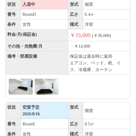
状況
入居中
形式
個室
番号
RoomD
広さ
6.4㎡
条件
女性
様式
洋室
料金/月(保証金)
￥33,000
(￥30,000)
その他・光熱費/月
・￥14,000
備考・部屋設備
保証金は退去時に返却
エアコン、ベッド、机、イ
ス、冷蔵庫、カーテン
状況
空室予定
形式
個室
2026/8/16
番号
RoomE
広さ
8.5㎡
条件
女性
様式
洋室