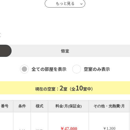
エアコン・冷蔵庫・ドレッサーデスク・クローゼットを完備してい
もっと見る
しており、快適なシェアライフを送ることができます。
覧
火災保険。入居審査あり。
個室
水光熱費含む）、支払手数料800円
全ての部屋を表示
空室のみ表示
2
10
現在の空室：
室（全
室中）
番号
条件
様式
料金/月(保証金)
その他・光熱費/月
￥47,000
￥1,300