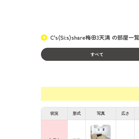
各個室は7.17～13.86㎡で、ベッド・
燥機・掃除機・調理器具・食器類をご用意
C's(Si:s)share梅田3天満 の部屋一
入居条件 女性専用 １８～３９歳
初期費用として、事務手数料20,000円。
すべて
月額費用として、家賃、共益費13,000円（
状況
形式
写真
広さ