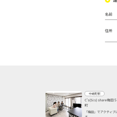
名前
住所
中崎町駅
C's(Si:s) share梅
町
「梅田」でアクティブ
す