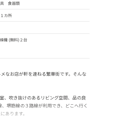
具 食器類
１カ所
燥機 (無料)２台
ルメなお店が軒を連ねる繁華街です。そんな
居室、吹き抜けのあるリビング空間、品の良
線、堺筋線の３路線が利用でき、どこへ行く
程にあります。