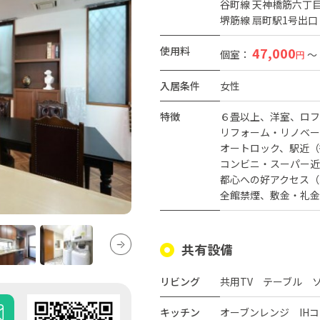
谷町線 天神橋筋六丁目
堺筋線 扇町駅1号出口
使用料
47,000
個室：
～
円
入居条件
女性
特徴
６畳以上
洋室
ロフ
リフォーム・リノベー
オートロック
駅近（
コンビニ・スーパー近
都心への好アクセス（
全館禁煙
敷金・礼金
共有設備
リビング
共用TV テーブル 
キッチン
オーブンレンジ IH