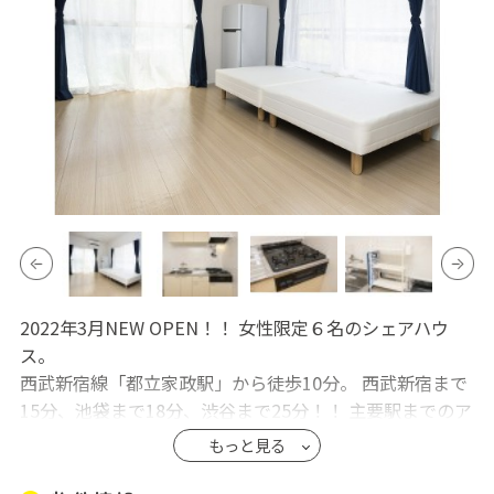
2022年3月NEW OPEN！！ 女性限定６名のシェアハウ
ス。
西武新宿線「都立家政駅」から徒歩10分。 西武新宿まで
15分、池袋まで18分、渋谷まで25分！！ 主要駅までのア
クセス抜群♪
もっと見る
都営大江戸線・西武池袋線・有楽町線の「練馬駅」も徒
歩圏内ですので大変便利です♪