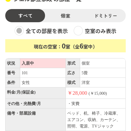
すべて
個室
ドミトリー
全ての部屋を表示
空室のみ表示
0
6
現在の空室：
室（全
室中）
状況
入居中
形式
個室
番号
101
広さ
5畳
条件
女性
様式
洋室
料金/月(保証金)
￥28,000
(￥15,000)
その他・光熱費/月
・実費
備考・部屋設備
ベッド、机、椅子、冷蔵庫、
エアコン、収納、カーテン、
照明、電源、TVジャック