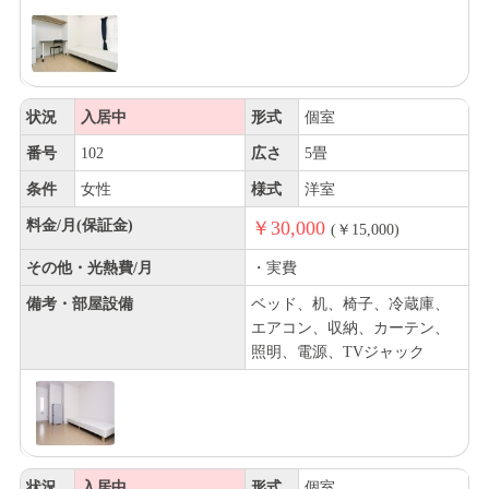
状況
入居中
形式
個室
番号
102
広さ
5畳
条件
女性
様式
洋室
料金/月(保証金)
￥30,000
(￥15,000)
その他・光熱費/月
・実費
備考・部屋設備
ベッド、机、椅子、冷蔵庫、
エアコン、収納、カーテン、
照明、電源、TVジャック
状況
入居中
形式
個室