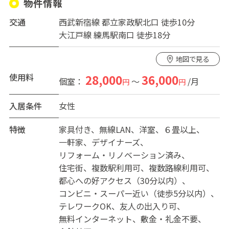
物件情報
駅周りには商店街があり、スーパー、ドラッグストア、
交通
西武新宿線 都立家政駅北口 徒歩10分
100円ショップ、コンビニなど生活に便利なお店が揃って
大江戸線 練馬駅南口 徒歩18分
います。
フルリフォーム済みで綺麗なお部屋です♪
地図で見る
お手軽にご入居頂けるように、必要なものをご用意して
あります。
使用料
28,000
36,000
個室：
～
/月
円
円
「共有部分」・・・電子レンジ、オーブントースター、
炊飯器2つ、コンロ、食器・調理器具各種、リビング器具
入居条件
女性
一式、シャワールーム、温水便座付きトイレ、洗濯機、
などなど。
特徴
家具付き
無線LAN
洋室
６畳以上
「各個室」・・・鍵、ベッド、エアコン、机、椅子、冷
一軒家
デザイナーズ
蔵庫、収納、洗濯物干し、姿鏡、カーテン、電源、TVジ
リフォーム・リノベーション済み
ャック
住宅街
複数駅利用可
複数路線利用可
玄関はナンバーキー式、テレビモニターフォンになって
都心への好アクセス（30分以内）
おりセキュリティも安心。Wi-Fiは光回線なのでストレス
コンビニ・スーパー近い（徒歩5分以内）
フリーです。
テレワークOK
友人の出入り可
リーズナブルで心地良い生活をお送り頂けますようサポ
無料インターネット
敷金・礼金不要