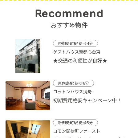
Recommend
おすすめ物件
仲御徒町駅 徒歩4分
ゲストハウス新都心台東
★交通の利便性が良好★
東向島駅 徒歩6分
コットンハウス曳舟
初期費用格安キャンペーン中！
新御徒町駅 徒歩5分
コモン御徒町ファースト