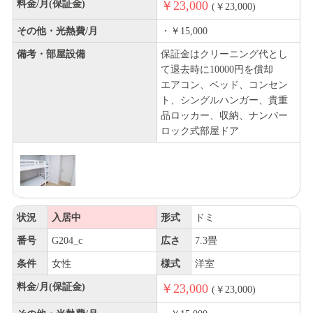
料金/月(保証金)
￥23,000
(￥23,000)
その他・光熱費/月
・￥15,000
備考・部屋設備
保証金はクリーニング代とし
て退去時に10000円を償却
エアコン、ベッド、コンセン
ト、シングルハンガー、貴重
品ロッカー、収納、ナンバー
ロック式部屋ドア
状況
入居中
形式
ドミ
番号
G204_c
広さ
7.3畳
条件
女性
様式
洋室
料金/月(保証金)
￥23,000
(￥23,000)