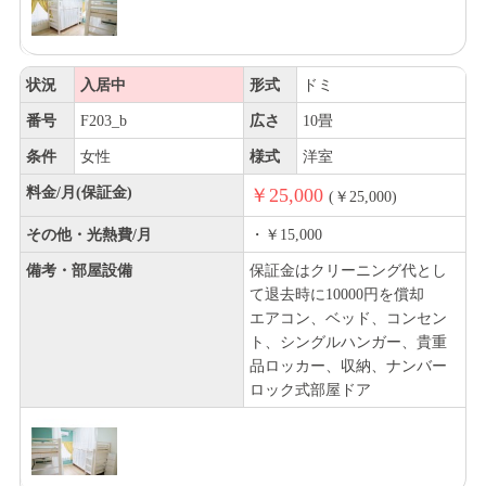
状況
入居中
形式
ドミ
番号
F203_b
広さ
10畳
条件
女性
様式
洋室
料金/月(保証金)
￥25,000
(￥25,000)
その他・光熱費/月
・￥15,000
備考・部屋設備
保証金はクリーニング代とし
て退去時に10000円を償却
エアコン、ベッド、コンセン
ト、シングルハンガー、貴重
品ロッカー、収納、ナンバー
ロック式部屋ドア