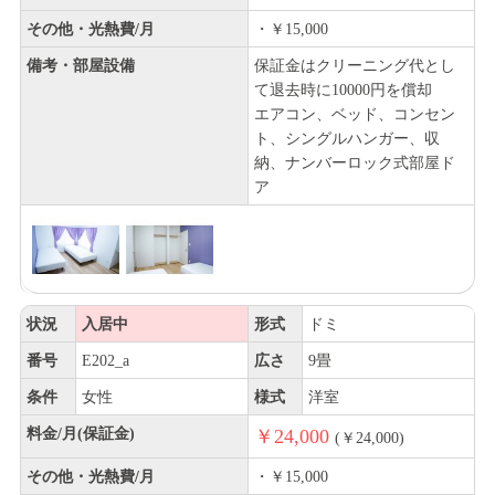
その他・光熱費/月
・￥15,000
備考・部屋設備
保証金はクリーニング代とし
て退去時に10000円を償却
エアコン、ベッド、コンセン
ト、シングルハンガー、収
納、ナンバーロック式部屋ド
ア
状況
入居中
形式
ドミ
番号
E202_a
広さ
9畳
条件
女性
様式
洋室
料金/月(保証金)
￥24,000
(￥24,000)
その他・光熱費/月
・￥15,000