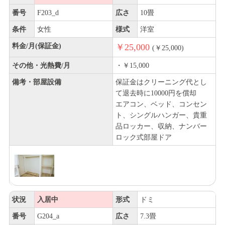
番号
F203_d
広さ
10畳
条件
女性
様式
洋室
料金/月(保証金)
￥25,000
(￥25,000)
その他・光熱費/月
・￥15,000
備考・部屋設備
保証金はクリーニング代とし
て退去時に10000円を償却
エアコン、ベッド、コンセン
ト、シングルハンガー、貴重
品ロッカー、収納、ナンバー
ロック式部屋ドア
状況
入居中
形式
ドミ
番号
G204_a
広さ
7.3畳