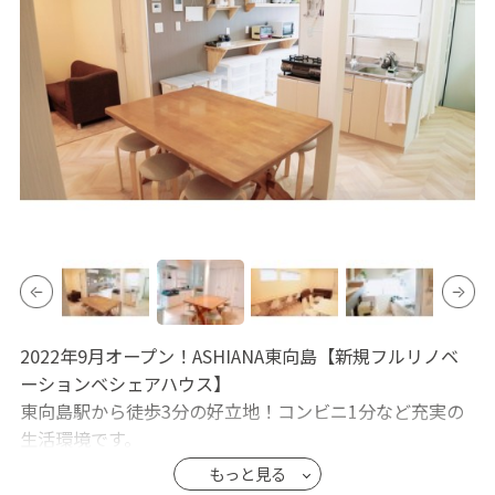
2022年9月オープン！ASHIANA東向島【新規フルリノベ
ーションベシェアハウス】
東向島駅から徒歩3分の好立地！コンビニ1分など充実の
生活環境です。
女性オーナーによる女性のためのシェアハウスです。
もっと見る
１棟まるごと女性専用、ワークスペース、キッチン・リ