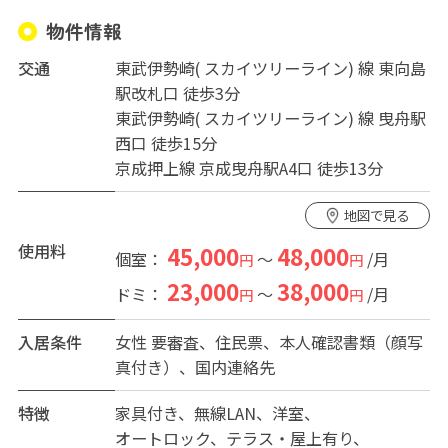
ビングが充実！Wifiは世界最速インターネット(NURO)有
物件情報
り
交通
東武伊勢崎( スカイツリーライン) 線 東向島
東向島駅からは直通で浅草駅9分、北千住駅7分、スカイ
駅改札口 徒歩3分
ツリーまで2駅6分
東武伊勢崎( スカイツリーライン) 線 曳舟駅
気軽にスカイツリーソラマチでのショッピングも楽しめ
西口 徒歩15分
ます。
京成押上線 京成曳舟駅A4口 徒歩13分
ソラマチは話題のショップや飲食店など300以上の店舗が
あるスカイツリーの商業施設です。
地図で見る
コンビニ（セブンイレブン徒歩1分）、スーパー（業務ス
ーパー徒歩4分、ライフ徒歩3分、まいばすけっと徒歩2
使用料
45,000
48,000
個室：
～
/月
円
円
分）
23,000
38,000
ドミ：
～
/月
円
円
駅前にはドラッグストア、ドトールコーヒー、マクドナ
ルドがあり、その他飲食店や弁当屋が多数！
入居条件
女性
要審査、住民票、本人確認書類（顔写
郵便局徒歩3分、区役所(出張所)徒歩10分と徒歩圏内にあ
真付き）、国内連絡先
り便利です。
◆ドミトリー4人部屋23000円〜 、2人部屋35000円〜、
特徴
家具付き
無線LAN
洋室
個室45000円〜 、共益費いずれも15,000円/月(共用部分
オートロック
テラス・屋上有り