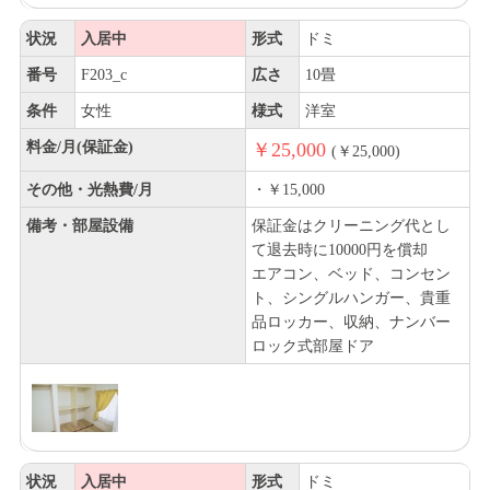
状況
入居中
形式
ドミ
番号
F203_c
広さ
10畳
条件
女性
様式
洋室
料金/月(保証金)
￥25,000
(￥25,000)
その他・光熱費/月
・￥15,000
備考・部屋設備
保証金はクリーニング代とし
て退去時に10000円を償却
エアコン、ベッド、コンセン
ト、シングルハンガー、貴重
品ロッカー、収納、ナンバー
ロック式部屋ドア
状況
入居中
形式
ドミ