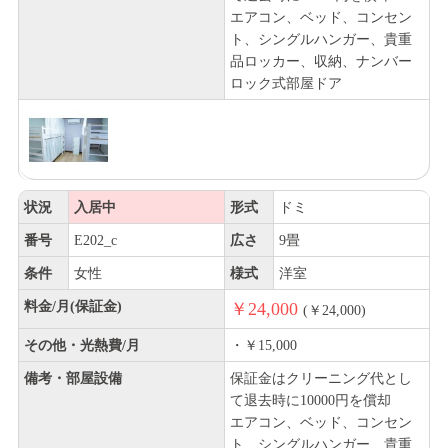
エアコン、ベッド、コンセン
ト、シングルハンガー、貴重
品ロッカー、収納、ナンバー
ロック式部屋ドア
状況
入居中
形式
ドミ
番号
E202_c
広さ
9畳
条件
女性
様式
洋室
料金/月(保証金)
￥24,000
(￥24,000)
その他・光熱費/月
・￥15,000
備考・部屋設備
保証金はクリーニング代とし
て退去時に10000円を償却
エアコン、ベッド、コンセン
ト、シングルハンガー、貴重