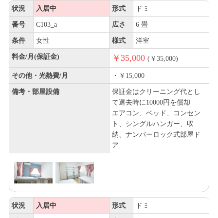
状況
入居中
形式
ドミ
番号
C103_a
広さ
6 畳
条件
女性
様式
洋室
料金/月(保証金)
￥35,000
(￥35,000)
その他・光熱費/月
・￥15,000
備考・部屋設備
保証金はクリーニング代とし
て退去時に10000円を償却
エアコン、ベッド、コンセン
ト、シングルハンガー、収
納、ナンバーロック式部屋ド
ア
状況
入居中
形式
ドミ