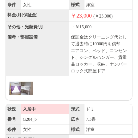
条件
女性
様式
洋室
料金/月(保証金)
￥23,000
(￥23,000)
その他・光熱費/月
・￥15,000
備考・部屋設備
保証金はクリーニング代とし
て退去時に10000円を償却
エアコン、ベッド、コンセン
ト、シングルハンガー、貴重
品ロッカー、収納、ナンバー
ロック式部屋ドア
状況
入居中
形式
ドミ
番号
G204_b
広さ
7.3畳
条件
女性
様式
洋室