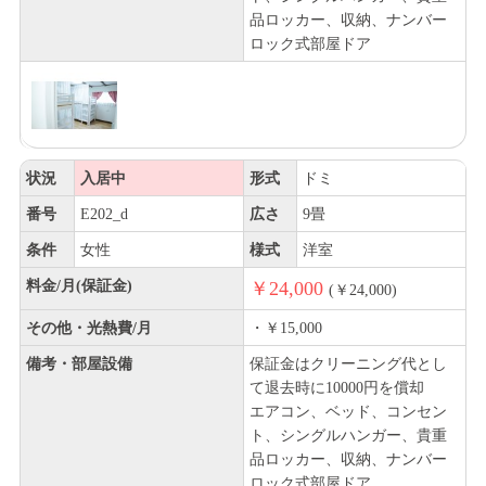
品ロッカー、収納、ナンバー
ロック式部屋ドア
状況
入居中
形式
ドミ
番号
E202_d
広さ
9畳
条件
女性
様式
洋室
料金/月(保証金)
￥24,000
(￥24,000)
その他・光熱費/月
・￥15,000
備考・部屋設備
保証金はクリーニング代とし
て退去時に10000円を償却
エアコン、ベッド、コンセン
ト、シングルハンガー、貴重
品ロッカー、収納、ナンバー
ロック式部屋ドア