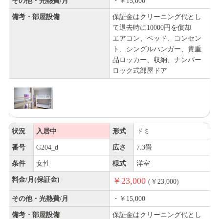
その他・光熱費/月
・￥15,000
備考・部屋設備
保証金はクリーニング代とし
て退去時に10000円を償却
エアコン、ベッド、コンセン
ト、シングルハンガー、貴重
品ロッカー、収納、ナンバー
ロック式部屋ドア
状況
入居中
形式
ドミ
番号
G204_d
広さ
7.3畳
条件
女性
様式
洋室
料金/月(保証金)
￥23,000
(￥23,000)
その他・光熱費/月
・￥15,000
備考・部屋設備
保証金はクリーニング代とし