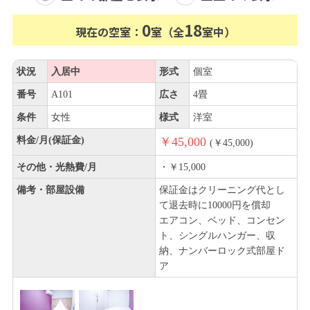
0
18
現在の空室：
室（全
室中）
状況
入居中
形式
個室
番号
A101
広さ
4畳
条件
女性
様式
洋室
料金/月(保証金)
￥45,000
(￥45,000)
その他・光熱費/月
・￥15,000
備考・部屋設備
保証金はクリーニング代とし
て退去時に10000円を償却
エアコン、ベッド、コンセン
ト、シングルハンガー、収
納、ナンバーロック式部屋ド
ア