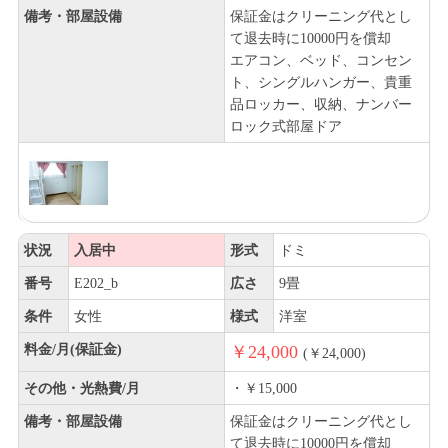
備考・部屋設備
保証金はクリーニング代とし
て退去時に10000円を償却
エアコン、ベッド、コンセン
ト、シングルハンガー、貴重
品ロッカー、収納、ナンバー
ロック式部屋ドア
状況
入居中
形式
ドミ
番号
E202_b
広さ
9畳
条件
女性
様式
洋室
料金/月(保証金)
￥24,000
(￥24,000)
その他・光熱費/月
・￥15,000
備考・部屋設備
保証金はクリーニング代とし
て退去時に10000円を償却