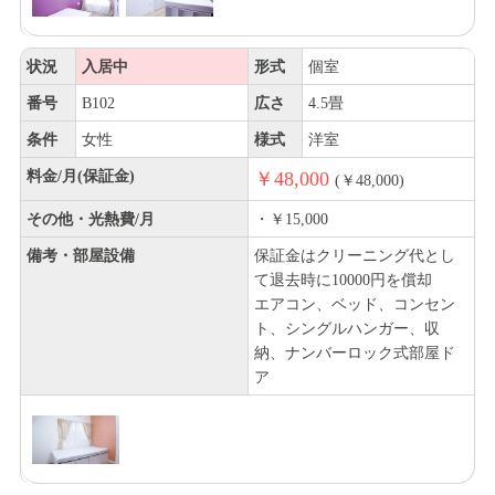
状況
入居中
形式
個室
番号
B102
広さ
4.5畳
条件
女性
様式
洋室
料金/月(保証金)
￥48,000
(￥48,000)
その他・光熱費/月
・￥15,000
備考・部屋設備
保証金はクリーニング代とし
て退去時に10000円を償却
エアコン、ベッド、コンセン
ト、シングルハンガー、収
納、ナンバーロック式部屋ド
ア