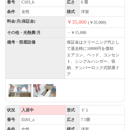
番号
C103_b
広さ
6 畳
条件
女性
様式
洋室
料金/月(保証金)
￥35,000
(￥35,000)
その他・光熱費/月
・￥15,000
備考・部屋設備
保証金はクリーニング代とし
て退去時に10000円を償却
エアコン、ベッド、コンセン
ト、シングルハンガー、収
納、ナンバーロック式部屋ド
ア
状況
入居中
形式
ドミ
番号
D201_a
広さ
7.5畳
条件
女性
様式
洋室