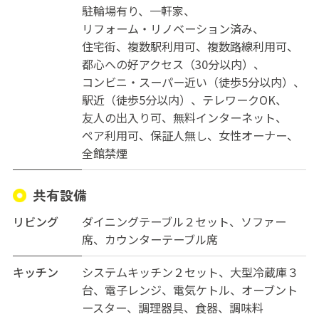
使用料、水道光熱費、Wi-Fi使用料、管理費、共用消耗品
駐輪場有り
一軒家
代)
リフォーム・リノベーション済み
住宅街
複数駅利用可
複数路線利用可
都心への好アクセス（30分以内）
コンビニ・スーパー近い（徒歩5分以内）
駅近（徒歩5分以内）
テレワークOK
友人の出入り可
無料インターネット
ペア利用可
保証人無し
女性オーナー
全館禁煙
共有設備
リビング
ダイニングテーブル２セット、ソファー
席、カウンターテーブル席
キッチン
システムキッチン２セット、大型冷蔵庫３
台、電子レンジ、電気ケトル、オーブント
ースター、調理器具、食器、調味料