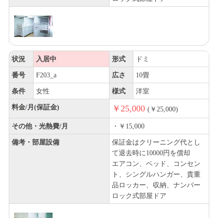
状況
入居中
形式
ドミ
番号
F203_a
広さ
10畳
条件
女性
様式
洋室
料金/月(保証金)
￥25,000
(￥25,000)
その他・光熱費/月
・￥15,000
備考・部屋設備
保証金はクリーニング代とし
て退去時に10000円を償却
エアコン、ベッド、コンセン
ト、シングルハンガー、貴重
品ロッカー、収納、ナンバー
ロック式部屋ドア