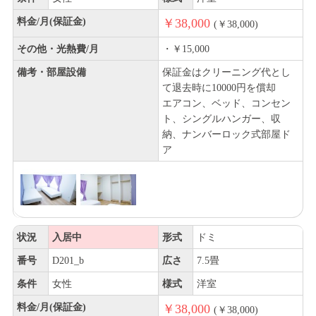
料金/月(保証金)
￥38,000
(￥38,000)
その他・光熱費/月
・￥15,000
備考・部屋設備
保証金はクリーニング代とし
て退去時に10000円を償却
エアコン、ベッド、コンセン
ト、シングルハンガー、収
納、ナンバーロック式部屋ド
ア
状況
入居中
形式
ドミ
番号
D201_b
広さ
7.5畳
条件
女性
様式
洋室
料金/月(保証金)
￥38,000
(￥38,000)