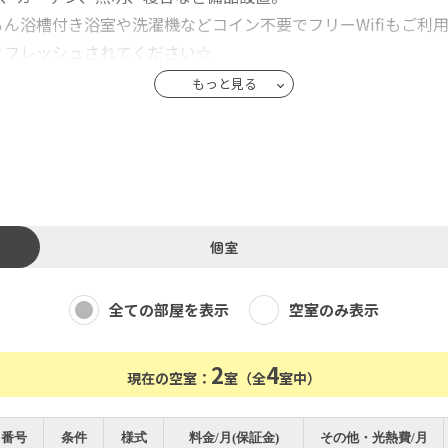
ん浴槽付き浴室や洗濯機などコイン不要でフリーWifiもご利
リフレッシュされてください☆
もっと見る
個室
全ての部屋を表示
空室のみ表示
2
4
現在の空室：
室（全
室中）
番号
条件
様式
料金/月(保証金)
その他・光熱費/月