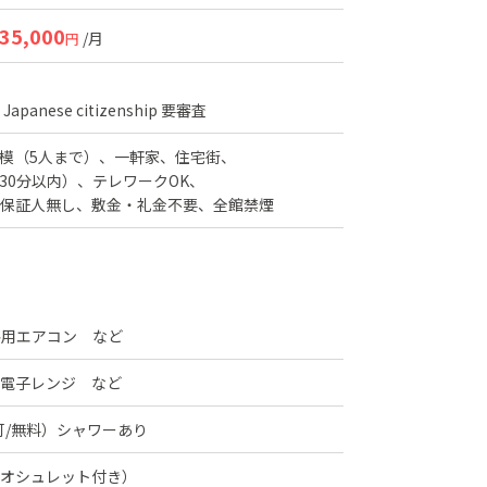
35,000
/月
円
apanese citizenship
要審査
模（5人まで）
一軒家
住宅街
30分以内）
テレワークOK
保証人無し
敷金・礼金不要
全館禁煙
共用エアコン など
電子レンジ など
可/無料）シャワーあり
オシュレット付き）