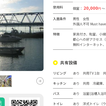
使用料
20,000
個室：
～
円
入居条件
男性
女性
外国人不可 Must have J
特徴
家具付き
和室
小規
都心への好アクセス（
無料インターネット
共有設備
リビング
あり 共用TV 1台 
キッチン
あり 共用 冷蔵庫、
バス
あり 浴室(浴槽入浴
トイレ
あり 洋式トイレ（ウ