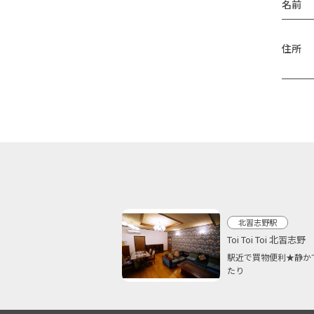
名前
住所
北習志野駅
Toi Toi Toi 北習志野
駅近で買物便利★静か
たり