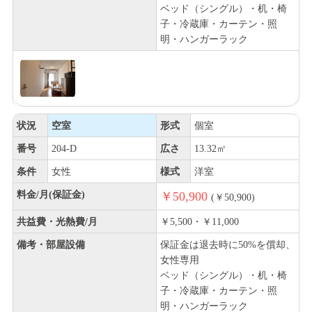
ベッド（シングル）・机・椅
子・冷蔵庫・カーテン・照
明・ハンガーラック
状況
空室
形式
個室
番号
204-D
広さ
13.32㎡
条件
女性
様式
洋室
料金/月(保証金)
￥50,900
(￥50,900)
共益費・光熱費/月
￥5,500・￥11,000
備考・部屋設備
保証金は退去時に50%を償却、
女性専用
ベッド（シングル）・机・椅
子・冷蔵庫・カーテン・照
明・ハンガーラック