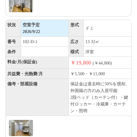
状況
空室予定
形式
ドミ
2026/9/22
番号
102-D-1
広さ
13.32㎡
条件
様式
洋室
料金/月(保証金)
￥19,800
(￥44,000)
共益費・光熱費/月
￥5,500・￥11,000
備考・部屋設備
保証金は退去時に50%を償却、
外国籍の方のみ入居可能
2段ベッド（カーテン付）・鍵
付ロッカー・冷蔵庫・カーテ
ン・照明