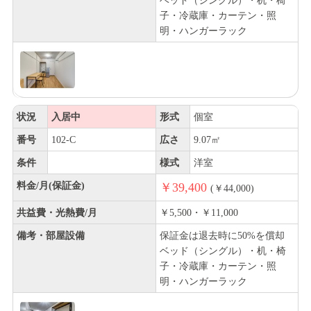
ベッド（シングル）・机・椅
子・冷蔵庫・カーテン・照
明・ハンガーラック
状況
入居中
形式
個室
番号
102-C
広さ
9.07㎡
条件
様式
洋室
料金/月(保証金)
￥39,400
(￥44,000)
共益費・光熱費/月
￥5,500・￥11,000
備考・部屋設備
保証金は退去時に50%を償却
ベッド（シングル）・机・椅
子・冷蔵庫・カーテン・照
明・ハンガーラック