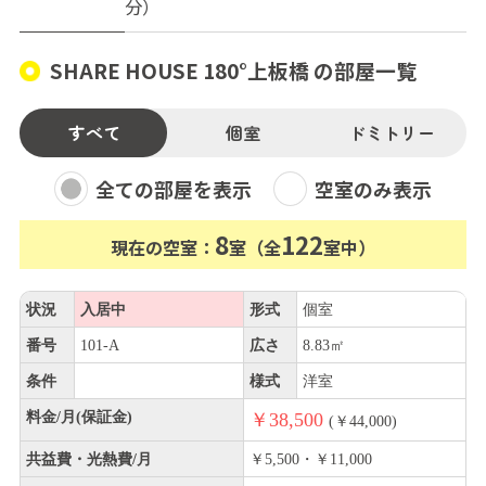
分）
SHARE HOUSE 180°上板橋 の部屋一覧
すべて
個室
ドミトリー
全ての部屋を表示
空室のみ表示
8
122
現在の空室：
室（全
室中）
状況
入居中
形式
個室
番号
101-A
広さ
8.83㎡
条件
様式
洋室
料金/月(保証金)
￥38,500
(￥44,000)
共益費・光熱費/月
￥5,500・￥11,000