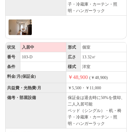
子・冷蔵庫・カーテン・照
明・ハンガーラック
状況
入居中
形式
個室
番号
103-D
広さ
13.32㎡
条件
様式
洋室
料金/月(保証金)
￥48,900
(￥48,900)
共益費・光熱費/月
￥5,500・￥11,000
備考・部屋設備
保証金は退去時に50%を償却、
二人入居可能
ベッド（シングル）・机・椅
子・冷蔵庫・カーテン・照
明・ハンガーラック