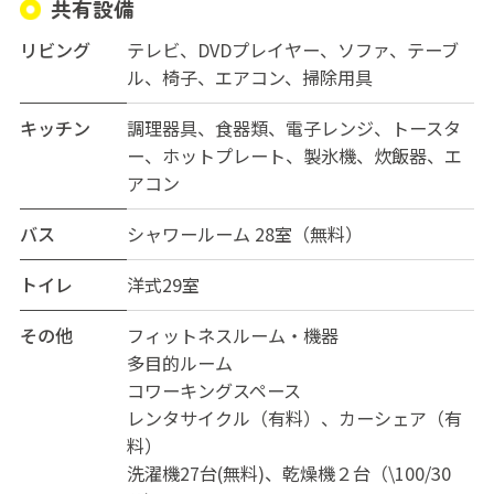
共有設備
駐輪場は無料です。
リビング
テレビ、DVDプレイヤー、ソファ、テーブ
【部屋は家具家電つき。女性専用にドミトリーも！】
ル、椅子、エアコン、掃除用具
4~5部屋ごとのユニットになっています（女性専用あ
り）。
キッチン
調理器具、食器類、電子レンジ、トースタ
ユニット内には洗濯機、シャワー、洗面台、ベランダ、
ー、ホットプレート、製氷機、炊飯器、エ
シンクがあるので使い勝手は抜群です。
アコン
部屋には机と椅子、エアコン、ベッド、冷蔵庫、収納器
具など家具家電を揃えています。
バス
シャワールーム 28室（無料）
リモートワーカー向けの机や椅子が豪華な部屋（ハイグ
トイレ
洋式29室
レード部屋）や大型収納がある部屋もあります。
お手頃にかつ、外国人と交流したい方にはドミトリーの
その他
フィットネスルーム・機器
お部屋がおすすめ。
多目的ルーム
日本と外国の方が半分ずつ入居するので、毎日顔を合わ
コワーキングスペース
せてお互いの言語を学ぶことができます。
レンタサイクル（有料）、カーシェア（有
料）
洗濯機27台(無料)、乾燥機２台（\100/30