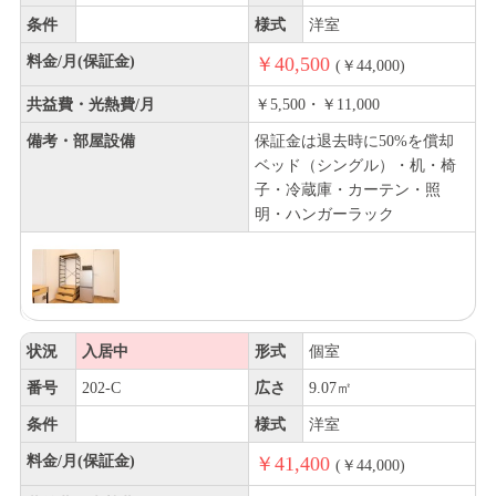
条件
様式
洋室
料金/月(保証金)
￥40,500
(￥44,000)
共益費・光熱費/月
￥5,500・￥11,000
備考・部屋設備
保証金は退去時に50%を償却
ベッド（シングル）・机・椅
子・冷蔵庫・カーテン・照
明・ハンガーラック
状況
入居中
形式
個室
番号
202-C
広さ
9.07㎡
条件
様式
洋室
料金/月(保証金)
￥41,400
(￥44,000)