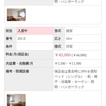
明・ハンガーラック
状況
入居中
形式
個室
番号
201-E
広さ
10㎡
条件
様式
洋室
料金/月(保証金)
￥43,000
(￥44,000)
共益費・光熱費/月
￥5,500・￥11,000
備考・部屋設備
保証金は退去時に50%を償却
ベッド（シングル）・机・椅
子・冷蔵庫・カーテン・照
明・ハンガーラック