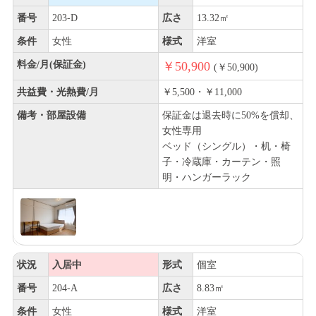
番号
203-D
広さ
13.32㎡
条件
女性
様式
洋室
料金/月(保証金)
￥50,900
(￥50,900)
共益費・光熱費/月
￥5,500・￥11,000
備考・部屋設備
保証金は退去時に50%を償却、
女性専用
ベッド（シングル）・机・椅
子・冷蔵庫・カーテン・照
明・ハンガーラック
状況
入居中
形式
個室
番号
204-A
広さ
8.83㎡
条件
女性
様式
洋室