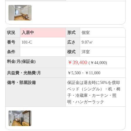
状況
入居中
形式
個室
番号
101-C
広さ
9.07㎡
条件
様式
洋室
料金/月(保証金)
￥39,400
(￥44,000)
共益費・光熱費/月
￥5,500・￥11,000
備考・部屋設備
保証金は退去時に50%を償却
ベッド（シングル）・机・椅
子・冷蔵庫・カーテン・照
明・ハンガーラック