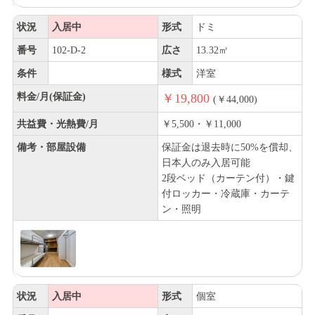
状況
入居中
形式
ドミ
番号
102-D-2
広さ
13.32㎡
条件
様式
洋室
料金/月(保証金)
￥19,800
(￥44,000)
共益費・光熱費/月
￥5,500・￥11,000
備考・部屋設備
保証金は退去時に50%を償却、
日本人のみ入居可能
2段ベッド（カーテン付）・鍵
付ロッカー・冷蔵庫・カーテ
ン・照明
状況
入居中
形式
個室