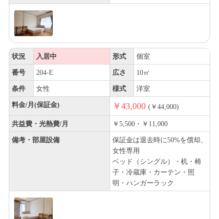
状況
入居中
形式
個室
番号
204-E
広さ
10㎡
条件
女性
様式
洋室
料金/月(保証金)
￥43,000
(￥44,000)
共益費・光熱費/月
￥5,500・￥11,000
備考・部屋設備
保証金は退去時に50%を償却、
女性専用
ベッド（シングル）・机・椅
子・冷蔵庫・カーテン・照
明・ハンガーラック