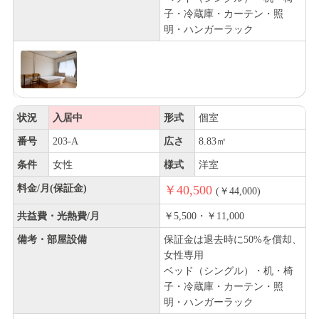
子・冷蔵庫・カーテン・照
明・ハンガーラック
状況
入居中
形式
個室
番号
203-A
広さ
8.83㎡
条件
女性
様式
洋室
料金/月(保証金)
￥40,500
(￥44,000)
共益費・光熱費/月
￥5,500・￥11,000
備考・部屋設備
保証金は退去時に50%を償却、
女性専用
ベッド（シングル）・机・椅
子・冷蔵庫・カーテン・照
明・ハンガーラック