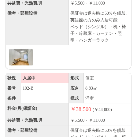
共益費・光熱費/月
￥5,500・￥11,000
備考・部屋設備
保証金は退去時に50%を償却、
英語圏の方のみ入居可能
ベッド（シングル）・机・椅
子・冷蔵庫・カーテン・照
明・ハンガーラック
状況
入居中
形式
個室
番号
102-B
広さ
8.83㎡
条件
様式
洋室
料金/月(保証金)
￥38,500
(￥44,000)
共益費・光熱費/月
￥5,500・￥11,000
備考・部屋設備
保証金は退去時に50%を償却