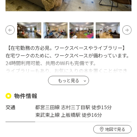
【在宅勤務の方必見。ワークスペースやライブラリー】
在宅ワークのために、ワークスペースが備わっています。
24時間利用可能、共用のWiFiも完備です。
ライブラリーもあり、お気に入りの本を置くことができ
ます。仕事や趣味を起点に、あなたの新しい生き方が開
もっと見る
けるかもしれません。
物件情報
【フィットネスルームやカーシェアでアクティブに】
交通
都営三田線 志村三丁目駅 徒歩15分
運動好きの方にはフィットネスルームがおすすめ。バイ
東武東上線 上板橋駅 徒歩16分
ク、ダンベルなどがあり、全身鏡もご用意しています。
日々の運動やストレス解消にお役立てください。
地図で見る
またバイク駐車可能、カーシェアもありますので、ぜひ