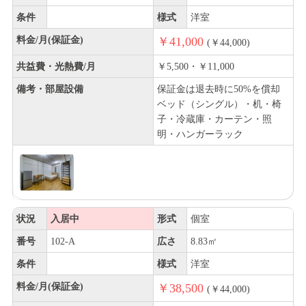
条件
様式
洋室
料金/月(保証金)
￥41,000
(￥44,000)
共益費・光熱費/月
￥5,500・￥11,000
備考・部屋設備
保証金は退去時に50%を償却
ベッド（シングル）・机・椅
子・冷蔵庫・カーテン・照
明・ハンガーラック
状況
入居中
形式
個室
番号
102-A
広さ
8.83㎡
条件
様式
洋室
料金/月(保証金)
￥38,500
(￥44,000)