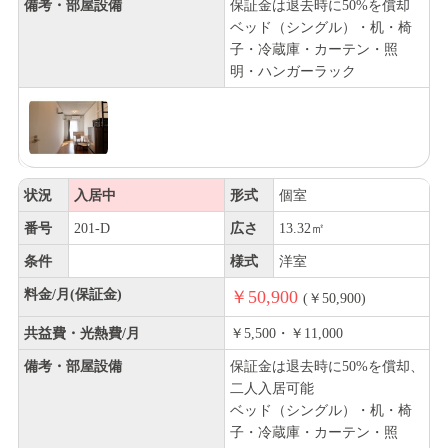
備考・部屋設備
保証金は退去時に50%を償却
ベッド（シングル）・机・椅
子・冷蔵庫・カーテン・照
明・ハンガーラック
状況
入居中
形式
個室
番号
201-D
広さ
13.32㎡
条件
様式
洋室
料金/月(保証金)
￥50,900
(￥50,900)
共益費・光熱費/月
￥5,500・￥11,000
備考・部屋設備
保証金は退去時に50%を償却、
二人入居可能
ベッド（シングル）・机・椅
子・冷蔵庫・カーテン・照