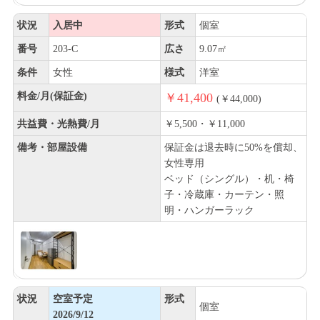
状況
入居中
形式
個室
番号
203-C
広さ
9.07㎡
条件
女性
様式
洋室
料金/月(保証金)
￥41,400
(￥44,000)
共益費・光熱費/月
￥5,500・￥11,000
備考・部屋設備
保証金は退去時に50%を償却、
女性専用
ベッド（シングル）・机・椅
子・冷蔵庫・カーテン・照
明・ハンガーラック
状況
空室予定
形式
個室
2026/9/12