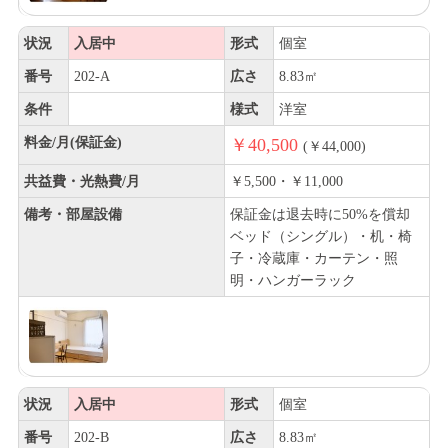
状況
入居中
形式
個室
番号
202-A
広さ
8.83㎡
条件
様式
洋室
料金/月(保証金)
￥40,500
(￥44,000)
共益費・光熱費/月
￥5,500・￥11,000
備考・部屋設備
保証金は退去時に50%を償却
ベッド（シングル）・机・椅
子・冷蔵庫・カーテン・照
明・ハンガーラック
状況
入居中
形式
個室
番号
202-B
広さ
8.83㎡