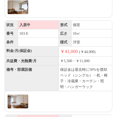
状況
入居中
形式
個室
番号
103-E
広さ
10㎡
条件
様式
洋室
料金/月(保証金)
￥41,000
(￥44,000)
共益費・光熱費/月
￥5,500・￥11,000
備考・部屋設備
保証金は退去時に50%を償却
ベッド（シングル）・机・椅
子・冷蔵庫・カーテン・照
明・ハンガーラック