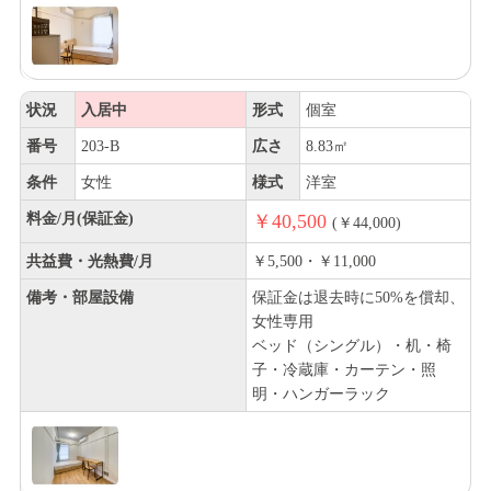
状況
入居中
形式
個室
番号
203-B
広さ
8.83㎡
条件
女性
様式
洋室
料金/月(保証金)
￥40,500
(￥44,000)
共益費・光熱費/月
￥5,500・￥11,000
備考・部屋設備
保証金は退去時に50%を償却、
女性専用
ベッド（シングル）・机・椅
子・冷蔵庫・カーテン・照
明・ハンガーラック