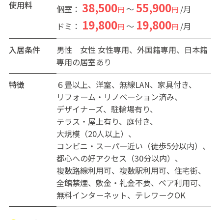
ハウスメイトとお出かけしてみてくださいね。
使用料
38,500
55,900
個室：
～
/月
円
円
19,800
19,800
ドミ：
～
/月
円
円
【ワクワクするコミュニティ！専用アプリ、英会話、ワ
イン定期便、Netflix】
入居条件
男性
女性
女性専用、外国籍専用、日本籍
入居者専用のアプリで、自己紹介やイベントのお誘いな
専用の居室あり
どができます。また、シェア180が運営する名古屋や金
沢、札幌や関東などの人ともつながることができます。
特徴
６畳以上
洋室
無線LAN
家具付き
それ以外にも、週1回の無料オンライン英会話やNetflixな
リフォーム・リノベーション済み
ど充実のコンテンツを用意しています。
デザイナーズ
駐輪場有り
テラス・屋上有り
庭付き
【池袋まで7分、大手町まで26分。都心が近い！】
大規模（20人以上）
上板橋駅と志村三丁目駅へはいずれも徒歩15分です。
コンビニ・スーパー近い（徒歩5分以内）
上板橋駅から池袋駅まではたった7分！志村三丁目駅から
都心への好アクセス（30分以内）
大手町駅まで26分。通勤・通学、遊びに重宝しそうで
複数路線利用可
複数駅利用可
住宅街
す。
全館禁煙
敷金・礼金不要
ペア利用可
両駅の周辺にはスーパーや薬局、レストランやファスト
無料インターネット
テレワークOK
フードもあります。
駅まで少し遠いと感じた方は自転車をお使いください。