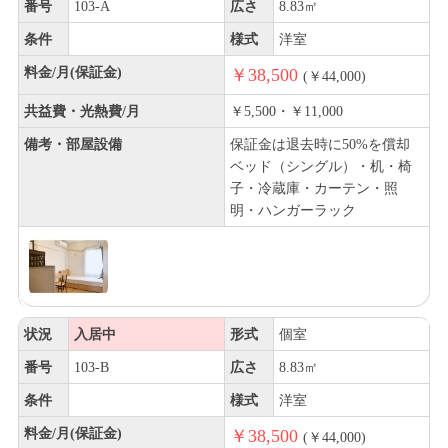
番号
103-A
広さ
8.83㎡
条件
様式
洋室
料金/月(保証金)
￥38,500
(￥44,000)
共益費・光熱費/月
￥5,500・￥11,000
備考・部屋設備
保証金は退去時に50%を償却
ベッド（シングル）・机・椅
子・冷蔵庫・カーテン・照
明・ハンガーラック
状況
入居中
形式
個室
番号
103-B
広さ
8.83㎡
条件
様式
洋室
料金/月(保証金)
￥38,500
(￥44,000)