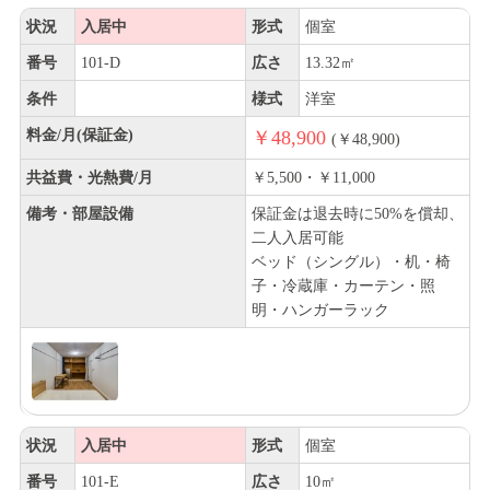
状況
入居中
形式
個室
番号
101-D
広さ
13.32㎡
条件
様式
洋室
料金/月(保証金)
￥48,900
(￥48,900)
共益費・光熱費/月
￥5,500・￥11,000
備考・部屋設備
保証金は退去時に50%を償却、
二人入居可能
ベッド（シングル）・机・椅
子・冷蔵庫・カーテン・照
明・ハンガーラック
状況
入居中
形式
個室
番号
101-E
広さ
10㎡