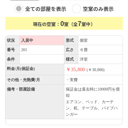
全ての部屋を表示
空室のみ表示
0
7
現在の空室：
室（全
室中）
状況
入居中
形式
個室
番号
201
広さ
６畳
条件
様式
洋室
料金/月(保証金)
￥35,800
(￥30,000)
その他・光熱費/月
・実費
備考・部屋設備
保証金は退去時に10000円を償
却
エアコン、ベッド、カーテ
ン、机、テーブル、パイプハ
ンガー