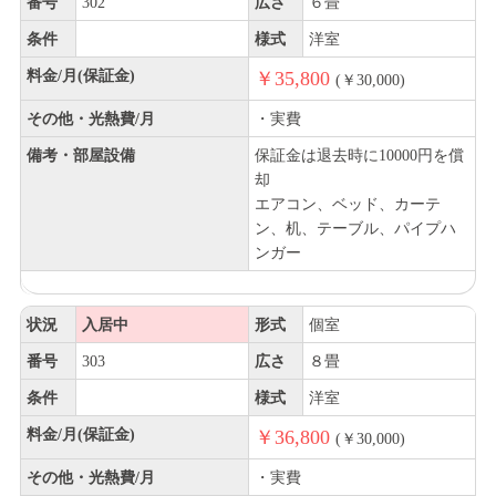
番号
302
広さ
６畳
条件
様式
洋室
料金/月(保証金)
￥35,800
(￥30,000)
その他・光熱費/月
・実費
備考・部屋設備
保証金は退去時に10000円を償
却
エアコン、ベッド、カーテ
ン、机、テーブル、パイプハ
ンガー
状況
入居中
形式
個室
番号
303
広さ
８畳
条件
様式
洋室
料金/月(保証金)
￥36,800
(￥30,000)
その他・光熱費/月
・実費