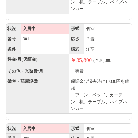
ン、机、テーブル、パイプハ
ンガー
状況
入居中
形式
個室
番号
301
広さ
６畳
条件
様式
洋室
料金/月(保証金)
￥35,800
(￥30,000)
その他・光熱費/月
・実費
備考・部屋設備
保証金は退去時に10000円を償
却
エアコン、ベッド、カーテ
ン、机、テーブル、パイプハ
ンガー
状況
入居中
形式
個室