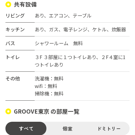
・高額な保険料はハウス側が負担
共有設備
3｜生活しやすい住環境（徒歩で完結）
リビング
あり、エアコン、テーブル
・ドラッグストアセキ：1分
キッチン
あり、ガス、電子レンジ、ケトル、炊飯器
・セブンイレブン：2分
・ファミマ：5分
バス
シャワールーム 無料
・Big-A：7分
・コモディイイダ：8分
トイレ
３F ３部屋に１つトイレあり、２F４室に1
・あっちゃん弁当：2分
つトイレあり
※始発駅のため、朝は座って通勤できます。
その他
洗濯機：無料
wifi：無料
バス便◎・広さ◎・コスパ◎の希少物件ですので、お早
掃除機：無料
めのお問い合わせをおすすめします。
GROOVE東京 の部屋一覧
すべて
個室
ドミトリー