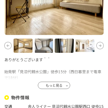
ありがとうございます＾＾
始発駅「見沼代親水公園」徒歩15分（西日暮里まで電車
で18分）
赤羽行バス 徒歩5分、川口行 徒歩2分。
もっと見る
バス便が豊富で都心アクセスがとても便利です。
物件情報
6畳の広い鍵付き個室・少人数で静か・コスパ抜群の格安
交通
舎人ライナー 見沼代親水公園駅西口 徒歩15
シェアハウスです。