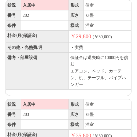
状況
入居中
形式
個室
番号
202
広さ
６畳
条件
様式
洋室
料金/月(保証金)
￥29,800
(￥30,000)
その他・光熱費/月
・実費
備考・部屋設備
保証金は退去時に10000円を償
却
エアコン、ベッド、カーテ
ン、机、テーブル、パイプハ
ンガー
状況
入居中
形式
個室
番号
203
広さ
６畳
条件
様式
洋室
料金/月(保証金)
￥35,800
(￥30,000)