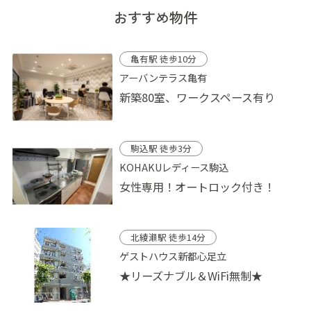
おすすめ物件
亀有駅 徒歩10分
アーバンテラス亀有
新築80室、ワークスペース有り
駒込駅 徒歩3分
KOHAKUレディース駒込
女性専用！オートロック付き！
北綾瀬駅 徒歩14分
ゲストハウス新都心足立
★リーズナブル＆WiFi無制★