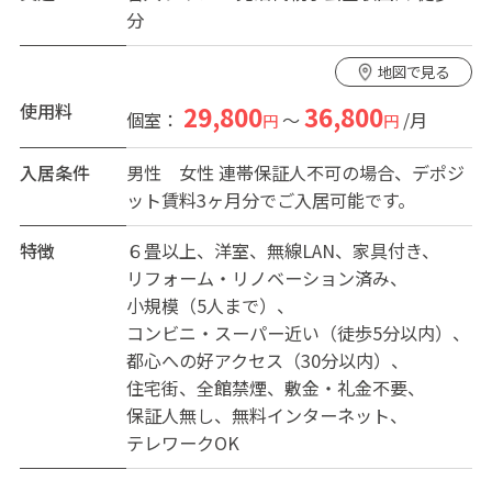
分
さらに、ドラッグストア1分・コンビニ2分・スーパー7分
と、
地図で見る
徒歩だけで生活が完結する快適な住環境です。
使用料
29,800
36,800
個室：
～
/月
円
円
【GROOVE東京】3つの魅力
入居条件
男性
女性
連帯保証人不可の場合、デポジ
1｜バスが豊富で都心に出やすい
ット賃料3ヶ月分でご入居可能です。
・川口行：徒歩2分
・赤羽行：徒歩5分
特徴
６畳以上
洋室
無線LAN
家具付き
・竹ノ塚行：徒歩7分（日比谷線直通）
リフォーム・リノベーション済み
→ 複数ルートで通勤がしやすい地域です。
小規模（5人まで）
コンビニ・スーパー近い（徒歩5分以内）
2｜コスパ抜群（6畳の広い個室）
都心への好アクセス（30分以内）
・広めの6畳・鍵付き個室
住宅街
全館禁煙
敷金・礼金不要
・家賃が格安
保証人無し
無料インターネット
・光熱費は実費制で無駄なし
テレワークOK
・シャワー／洗濯機／WiFiは無料