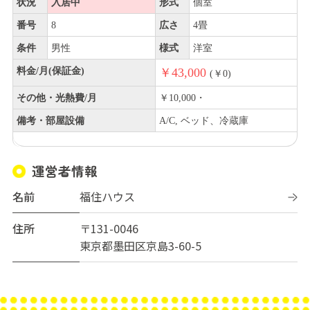
状況
入居中
形式
個室
番号
8
広さ
4畳
条件
男性
様式
洋室
料金/月(保証金)
￥43,000
(￥0)
その他・光熱費/月
￥10,000・
備考・部屋設備
A/C, ベッド、冷蔵庫
運営者情報
名前
福住ハウス
住所
〒131-0046
東京都墨田区京島3-60-5