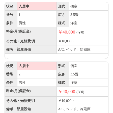
状況
入居中
形式
個室
番号
1
広さ
3.5畳
条件
男性
様式
洋室
料金/月(保証金)
￥40,000
(￥0)
その他・光熱費/月
￥10,000・
備考・部屋設備
A/C, ベッド、冷蔵庫
状況
入居中
形式
個室
番号
2
広さ
3.5畳
条件
男性
様式
洋室
料金/月(保証金)
￥40,000
(￥0)
その他・光熱費/月
￥10,000・
備考・部屋設備
A/C, ベッド、冷蔵庫