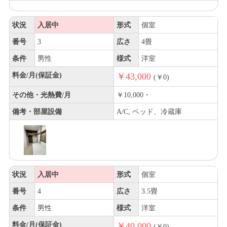
状況
入居中
形式
個室
番号
3
広さ
4畳
条件
男性
様式
洋室
料金/月(保証金)
￥43,000
(￥0)
その他・光熱費/月
￥10,000・
備考・部屋設備
A/C, ベッド、冷蔵庫
状況
入居中
形式
個室
番号
4
広さ
3.5畳
条件
男性
様式
洋室
料金/月(保証金)
￥40,000
(￥0)