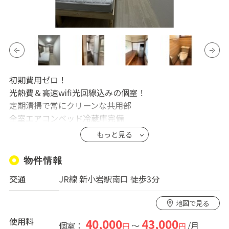
初期費用ゼロ！
光熱費＆高速wifi光回線込みの個室！
定期清掃で常にクリーンな共用部
全室エアコンベッド冷蔵庫完備
JR新小岩駅南口より徒歩3分。
もっと見る
秋葉原・東京13分、新橋・品川15分と便利な立地
駅前商店街・西友・ドンキホーテもすぐ近く
物件情報
プライベート個室と共同スペース(キッチン、トイレ、シ
交通
JR線 新小岩駅南口 徒歩3分
ャワー)
敷金・礼金・保証金すべて不要
地図で見る
仲介手数料不要
使用料
40,000
43,000
個室：
～
/月
円
円