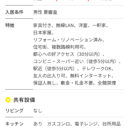
住み心地がとても良く、いつの間にか長く住んでいます。
(入居者より)
入居条件
男性
要審査
特徴
家具付き
無線LAN
洋室
一軒家
日本家屋
リフォーム・リノベーション済み
住宅街
複数路線利用可
都心への好アクセス（30分以内）
コンビニ・スーパー近い（徒歩5分以内）
駅近（徒歩5分以内）
テレワークOK
友人の出入り可
無料インターネット
保証人無し
敷金・礼金不要
全館禁煙
共有設備
リビング
なし
キッチン
あり ガスコンロ、電子レンジ、台所用品