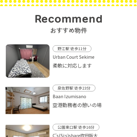
Recommend
おすすめ物件
野江駅 徒歩11分
Urban Court Sekime
柔軟に対応します
泉佐野駅 徒歩23分
Baan Izumisano
空港勤務者の憩いの場
公園東口駅 徒歩16分
C's(Si:s)share吹田阪大