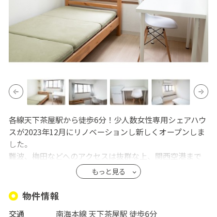
各線天下茶屋駅から徒歩6分！少人数女性専用シェアハウ
スが2023年12月にリノベーションし新しくオープンしま
した。
難波、梅田などへのアクセスは抜群な上、関西空港まで
も直通40分ほどで着いちゃう！海外の方にも大人気な場
もっと見る
所です。
建物は2023年12月に大きくリノベーションを行い新らし
物件情報
くなっております。プライベート空間を大事にしており、
交通
南海本線 天下茶屋駅 徒歩6分
各部屋に家具はもちろん、冷蔵庫も設置しております。