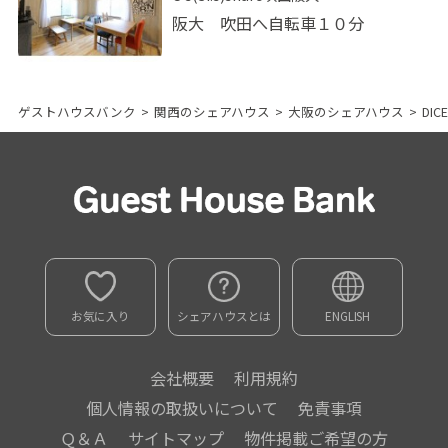
阪大 吹田へ自転車１０分
ゲストハウスバンク
>
関西のシェアハウス
>
大阪のシェアハウス
>
DI
お気に入り
シェアハウスとは
ENGLISH
会社概要
利用規約
個人情報の取扱いについて
免責事項
Ｑ＆Ａ
サイトマップ
物件掲載ご希望の方