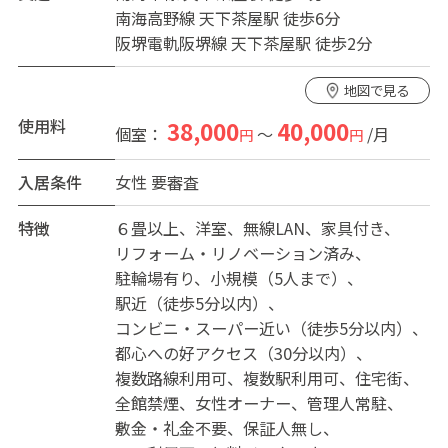
南海高野線 天下茶屋駅 徒歩6分
みんなでシェアする暮らしを送りつつ個人の時間も問題
阪堺電軌阪堺線 天下茶屋駅 徒歩2分
なく過ごせるちょうどいいシェアハウス。
地図で見る
使用料
38,000
40,000
個室：
～
/月
円
円
入居条件
女性
要審査
特徴
６畳以上
洋室
無線LAN
家具付き
リフォーム・リノベーション済み
駐輪場有り
小規模（5人まで）
駅近（徒歩5分以内）
コンビニ・スーパー近い（徒歩5分以内）
都心への好アクセス（30分以内）
複数路線利用可
複数駅利用可
住宅街
全館禁煙
女性オーナー
管理人常駐
敷金・礼金不要
保証人無し