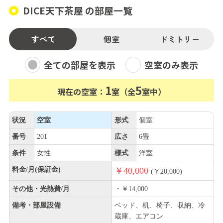
DICE天下茶屋 の部屋一覧
すべて
個室
ドミトリー
全ての部屋を表示
空室のみ表示
1
5
現在の空室：
室（全
室中）
状況
空室
形式
個室
番号
201
広さ
6畳
条件
女性
様式
洋室
料金/月(保証金)
￥40,000
(￥20,000)
その他・光熱費/月
・￥14,000
備考・部屋設備
ベッド、机、椅子、収納、冷
蔵庫、エアコン